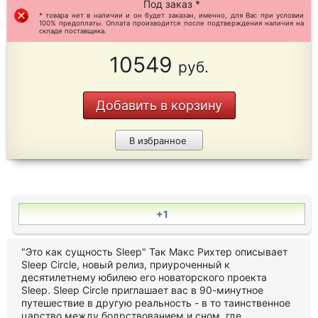
Под заказ *
* товара нет в наличии и он будет заказан, именно, для Вас при условии
100% предоплаты. Оплата производится после подтверждения наличия на
складе поставщика.
10549
руб.
Добавить в корзину
В избранное
+1
"Это как сущность Sleep" Так Макс Рихтер описывает
Sleep Circle, новый релиз, приуроченный к
десятилетнему юбилею его новаторского проекта
Sleep. Sleep Circle приглашает вас в 90-минутное
путешествие в другую реальность - в то таинственное
царство между бодрствованием и сном, где