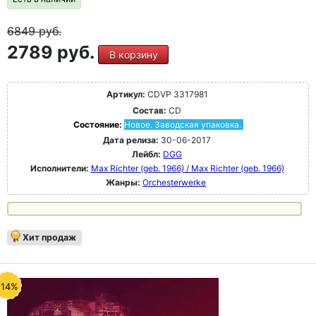
6849
руб.
2789 руб.
В корзину
Артикул:
CDVP 3317981
Состав:
CD
Состояние:
Новое. Заводская упаковка.
Дата релиза:
30-06-2017
Лейбл:
DGG
Исполнители:
Max Richter (geb. 1966) / Max Richter (geb. 1966)
Жанры:
Orchesterwerke
Хит продаж
-14%