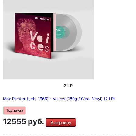
Nosedive, действие которой происходит в недалеком
будущем, так, как если бы весь фильм был сном.
Поэтому музыка похожа на теплую, успокаивающую
колыбельную, которая снова и снова говорит нам, что
наше существование безопасно, в то время как
очевидно обратное. Повторяющаяся и постоянно
пульсирующая музыка призвана убаюкать нас, словно
промывая мозги, чтобы в конце, как и главный герой,
мы внезапно разочаровались и тем самым
освободились"
2 LP
Max Richter (geb. 1966) - Voices (180g / Clear Vinyl) (2 LP)
Под заказ
12555 руб.
В корзину