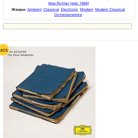
Max Richter (geb. 1966)
Жанры:
Ambient
Classical
Electronic
Modern
Modern Classical
Orchesterwerke
-40%