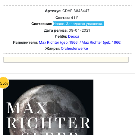
Артикул:
CDVP 3848447
Состав:
4 LP
Состояние:
Новое. Заводская упаковка.
Дата релиза:
09-04-2021
Лейбл:
Decca
Исполнители:
Max Richter (geb. 1966) / Max Richter (geb. 1966)
Жанры:
Orchesterwerke
-55%