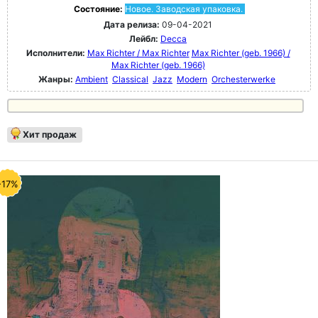
Состояние:
Новое. Заводская упаковка.
Дата релиза:
09-04-2021
Лейбл:
Decca
Исполнители:
Max Richter / Max Richter
Max Richter (geb. 1966) /
Max Richter (geb. 1966)
Жанры:
Ambient
Classical
Jazz
Modern
Orchesterwerke
Хит продаж
-17%