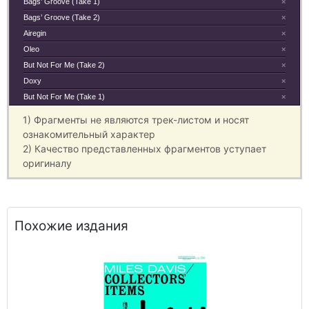
Bags’ Groove (Take 1)
×
Bags’ Groove (Take 2)
×
Airegin
×
Oleo
×
But Not For Me (Take 2)
×
Doxy
×
But Not For Me (Take 1)
×
1) Фрагменты не являются трек-листом и носят
ознакомительный характер
2) Качество представленных фрагментов уступает
оригиналу
Похожие издания