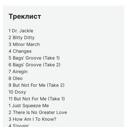
Треклист
1 Dr. Jackle
2 Bitty Ditty
3 Minor March
4 Changes
5 Bags’ Groove (Take 1)
6 Bags’ Groove (Take 2)
7 Airegin
8 Oleo
9 But Not For Me (Take 2)
10 Doxy
11 But Not For Me (Take 1)
1 Just Squeeze Me
2 There Is No Greater Love
3 How Am I To Know?
4 S’posin’