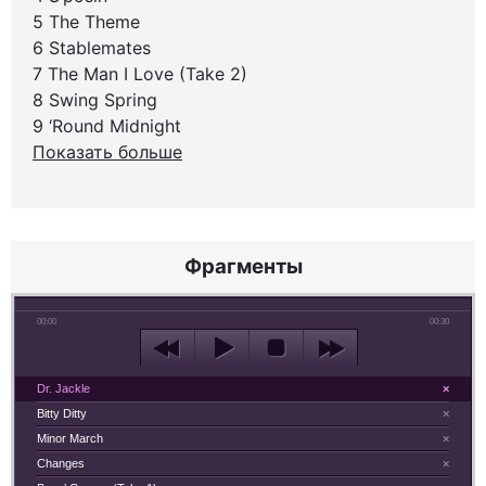
5 The Theme
6 Stablemates
7 The Man I Love (Take 2)
8 Swing Spring
9 ‘Round Midnight
Показать больше
Фрагменты
00:00
00:30
Dr. Jackle
×
Bitty Ditty
×
Minor March
×
Changes
×