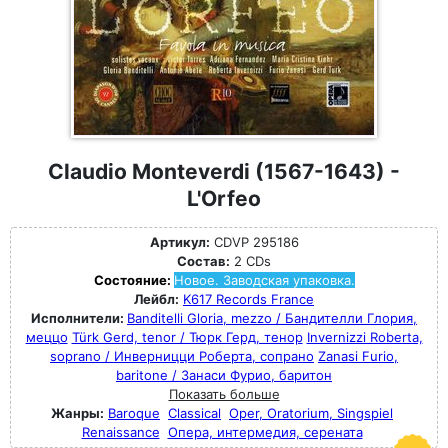
Claudio Monteverdi (1567-1643) -
L'Orfeo
Артикул:
CDVP 295186
Состав:
2 CDs
Состояние:
Новое. Заводская упаковка.
Лейбл:
K617 Records France
Исполнители:
Banditelli Gloria, mezzo / Бандителли Глория,
меццо
Türk Gerd, tenor / Тюрк Герд, тенор
Invernizzi Roberta,
soprano / Инверницци Роберта, сопрано
Zanasi Furio,
baritone / Занаси Фурио, баритон
Показать больше
Жанры:
Baroque
Classical
Oper, Oratorium, Singspiel
Renaissance
Опера, интермедия, серената