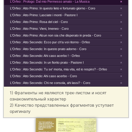
L'Orfeo : Prologo: Dal mio Permesso amato - La Musica
×
L'Orfeo : Atto Primo: In questo lieto e fortunato giorno - Coro
×
L'Orfeo : Atto Primo: Lasciate i monti - Pastore I
×
L'Orfeo : Atto Primo: Rosa del ciel - Coro
×
L'Orfeo : Atto Primo: Vieni, Imeneo - Coro
×
L'Orfeo : Atto Primo: Alcun non sia che disperato in preda - Coro
×
L'Orfeo : Atto Secondo: Ecco pur ch'a voi ritorno - Orfeo
×
L'Orfeo : Atto Secondo: In questo prato adorno - Coro
×
L'Orfeo : Atto Secondo: Ahi caso acerbo ! - Orfeo
×
L'Orfeo : Atto Secondo: In un fiorito prato - Pastore I
×
L'Orfeo : Atto Secondo: Tu se' morta, mia vita, ed io respiro? - Orfeo
×
L'Orfeo : Atto Secondo: Ahi caso acerbo - Coro
×
L'Orfeo : Atto Secondo: Chi ne consola, ahi lassi? - Coro
×
1) Фрагменты не являются трек-листом и носят
ознакомительный характер
2) Качество представленных фрагментов уступает
оригиналу