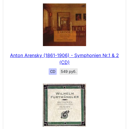
Anton Arensky (1861-1906) - Symphonien Nr.1 & 2
(CD)
CD
549 руб.