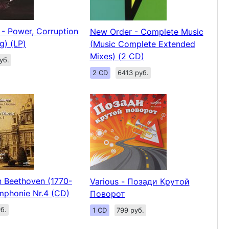
- Power, Corruption
New Order - Complete Music
g) (LP)
(Music Complete Extended
Mixes) (2 CD)
уб.
2 CD
6413 руб.
 Beethoven (1770-
Various - Позади Крутой
mphonie Nr.4 (CD)
Поворот
б.
1 CD
799 руб.