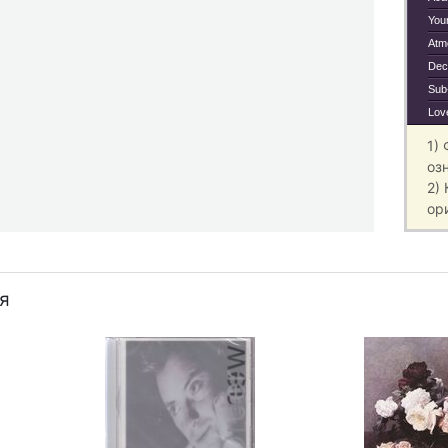
Your
Atm
Dec
Sub
Love
1)
оз
2)
ор
я