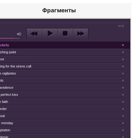
Фрагменты
00:30
ularity
×
shing point
×
ret
×
ing for the sirens call
×
 vigilantes
×
tic
×
aviolence
×
perfect kiss
×
 faith
×
order
×
tal
×
e monday
×
ptation
×
demic
×