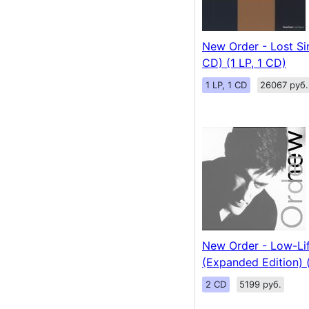
New Order - Lost Si
CD) (1 LP, 1 CD)
1 LP, 1 CD
26067 руб.
New Order - Low-Li
(Expanded Edition) 
2 CD
5199 руб.