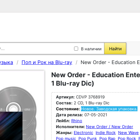
Найти
В наличии
узыка
Поп и Рок на Blu-ray
New Order - Education En
New Order - Education Ente
1 Blu-ray Dic)
Артикул:
CDVP 3768919
Состав:
2 CD, 1 Blu-ray Dic
Состояние:
Новое. Заводская упаковка.
Дата релиза:
07-05-2021
Лейбл:
Rhino
Исполнители:
New Order / New Order
Жанры:
Electronic
Indie Rock
New Wave
Pop music
Pop Punk
Pop Rap
Pop Rock