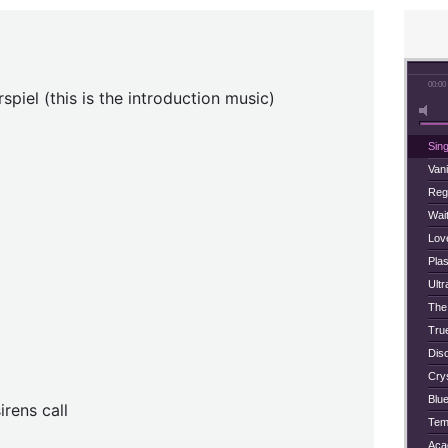
00:00
spiel (this is the introduction music)
Sing
Vani
Reg
Wait
Love
Plas
Ultr
The 
True
Dis
Crys
Blu
irens call
Tem
Aca