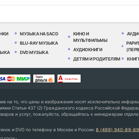
НКИ
МУЗЫКА НА SACD
КИНО И
АУДИ
МУЛЬТФИЛЬМЫ
BLU-RAY МУЗЫКА
РАРИ
АУДИОКНИГИ
(ПЕР
ЗЫКА
DVD МУЗЫКА
ДЕТЯМ И РОДИТЕЛЯМ
КНИГ
е на то, что цены и изображения носят исключительно информа
ями Статьи 437 (2) Гражданского кодекса Российской Федерац
оваров и услуг, пожалуйста, обращайтесь к менеджерам отдела
инок и DVD по телефону в Москве и России:
8 (499) 940-89-8
ОДАРОК»