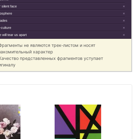
 silent face
×
osphere
×
ades
×
-culture
×
 will tear us apart
×
 Фрагменты не являются трек-листом и носят
накомительный характер
 Качество представленных фрагментов уступает
игиналу