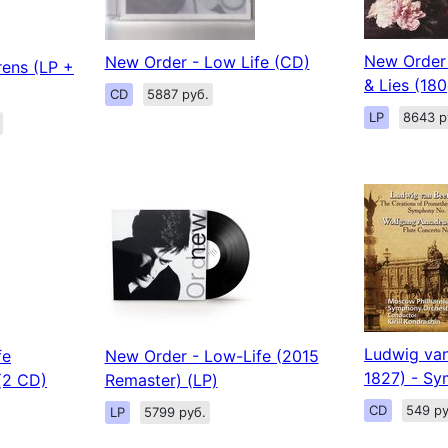
New Order 
New Order - Low Life (CD)
rens (LP +
& Lies (180
CD
5887 руб.
LP
8643 р
Ludwig van
fe
New Order - Low-Life (2015
1827) - Sy
(2 CD)
Remaster) (LP)
CD
549 ру
LP
5799 руб.