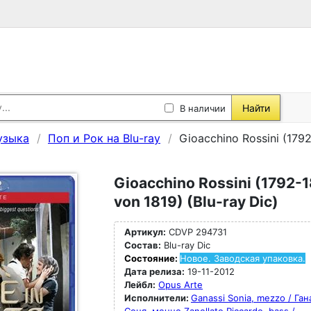
Найти
В наличии
узыка
Поп и Рок на Blu-ray
Gioacchino Rossini (1792
Gioacchino Rossini (1792-1
von 1819) (Blu-ray Dic)
Артикул:
CDVP 294731
Состав:
Blu-ray Dic
Состояние:
Новое. Заводская упаковка.
Дата релиза:
19-11-2012
Лейбл:
Opus Arte
Исполнители:
Ganassi Sonia, mezzo / Ган