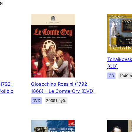
я
Tchaikovsk
(CD)
CD
1049 р
(1792-
Gioacchino Rossini (1792-
olibio
1868) - Le Comte Ory (DVD)
DVD
20391 руб.