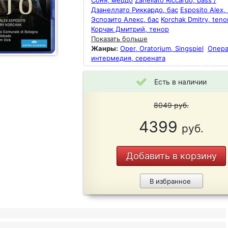
Соня, меццо
Zanellato Riccardo, bass /
Дзанеллато Риккардо, бас
Esposito Alex, 
Эспозито Алекс, бас
Korchak Dmitry, tenor
Корчак Дмитрий, тенор
Показать больше
Жанры:
Oper, Oratorium, Singspiel
Опера
интермедия, серената
Есть в наличии
8049
руб.
4399
руб.
Добавить в корзину
В избранное