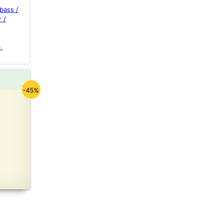
bass /
 /
,
-45%