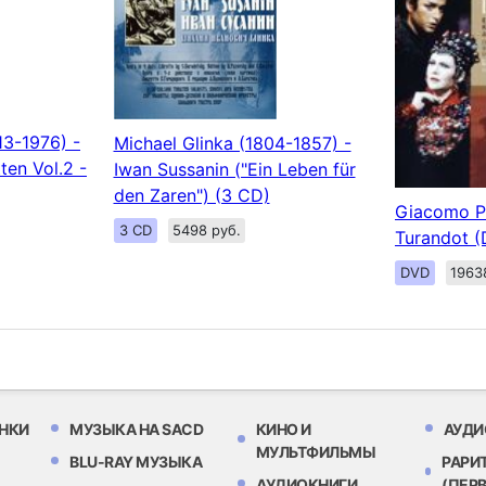
13-1976) -
Michael Glinka (1804-1857) -
ten Vol.2 -
Iwan Sussanin ("Ein Leben für
den Zaren") (3 CD)
Giacomo Pu
3 CD
5498 руб.
Turandot 
DVD
1963
НКИ
МУЗЫКА НА SACD
КИНО И
АУДИ
МУЛЬТФИЛЬМЫ
BLU-RAY МУЗЫКА
РАРИ
АУДИОКНИГИ
(ПЕР