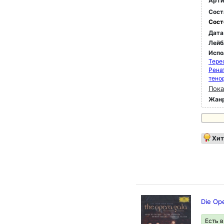
Арти
Сост
Сост
Дата
Лейб
Испо
Тере
Рена
тено
Пока
Жан
Хит
Die Op
Есть 