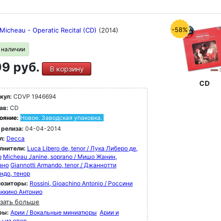
-58%
Micheau - Operatic Recital (CD)
(2014)
в наличии
9 руб.
В корзину
CD
кул:
CDVP 1946694
ав:
CD
ояние:
Новое. Заводская упаковка.
 релиза:
04-04-2014
л:
Decca
лнители:
Luca Libero de, tenor / Лука Либеро де,
р
Micheau Janine, soprano / Мишо Жанин,
ано
Giannotti Armando, tenor / Джаннотти
ндо, тенор
озиторы:
Rossini, Gioachino Antonio / Россини
ккино Антонио
зать больше
ры:
Арии / Вокальные миниатюры
Арии и
ы из опер