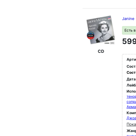
Janine 
Есть 
599
CD
Арти
Сост
Сост
Дата
Лейб
Испо
тено
сопр
Арма
Комп
Джоа
Пока
Жан
сцен