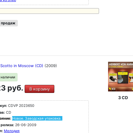
 продаж
 Scotto in Moscow (CD)
(2009)
в наличии
3 руб.
В корзину
3 CD
кул:
CDVP 2023650
ав:
CD
ояние:
Новое. Заводская упаковка.
 релиза:
26-06-2009
л:
Мелодия