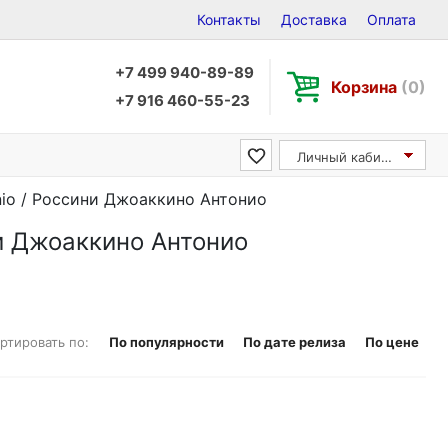
Контакты
Доставка
Оплата
+7 499 940-89-89
Корзина
(0)
+7 916 460-55-23
Личный кабинет
onio / Россини Джоаккино Антонио
ни Джоаккино Антонио
ртировать по:
По популярности
По дате релиза
По цене