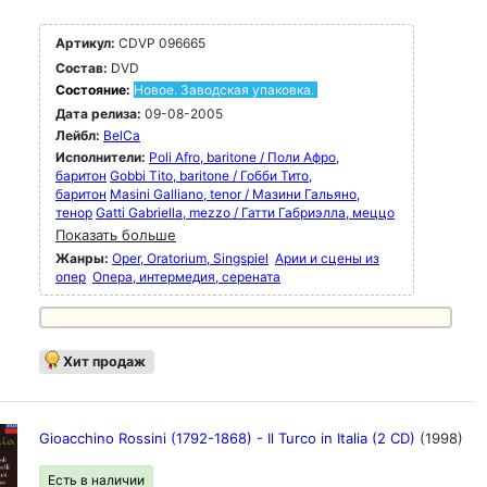
Артикул:
CDVP 096665
Состав:
DVD
Состояние:
Новое. Заводская упаковка.
Дата релиза:
09-08-2005
Лейбл:
BelCa
Исполнители:
Poli Afro, baritone / Поли Афро,
баритон
Gobbi Tito, baritone / Гобби Тито,
баритон
Masini Galliano, tenor / Мазини Гальяно,
тенор
Gatti Gabriella, mezzo / Гатти Габриэлла, меццо
Показать больше
Жанры:
Oper, Oratorium, Singspiel
Арии и сцены из
опер
Опера, интермедия, серената
Хит продаж
Gioacchino Rossini (1792-1868) - Il Turco in Italia (2 CD)
(1998)
Есть в наличии