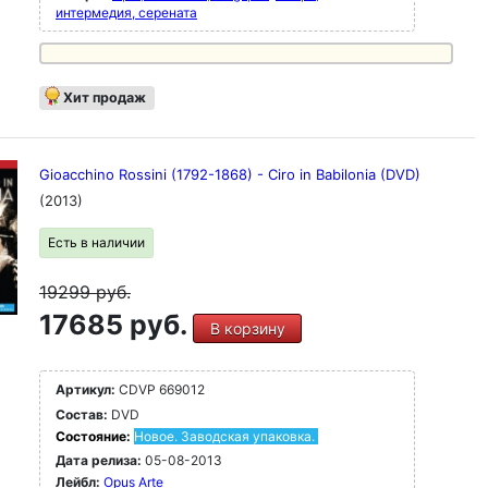
интермедия, серената
Хит продаж
Gioacchino Rossini (1792-1868) - Ciro in Babilonia (DVD)
(2013)
Есть в наличии
19299
руб.
17685 руб.
В корзину
Артикул:
CDVP 669012
Состав:
DVD
Состояние:
Новое. Заводская упаковка.
Дата релиза:
05-08-2013
Лейбл:
Opus Arte