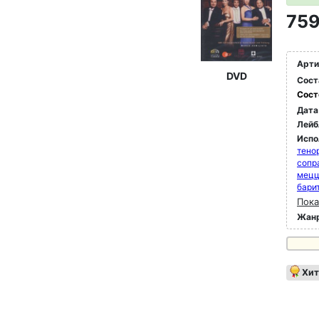
759
Арти
DVD
Сост
Сост
Дата
Лейб
Испо
тено
сопр
мец
бари
Пока
Жан
Хит