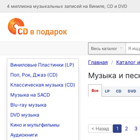
4 миллиона музыкальных записей на Виниле, CD и DVD
Главная
Каталог 
Виниловые Пластинки (LP)
Музыка и песн
Поп, Рок, Джаз (CD)
Классическая музыка (CD)
Все
LP
CD
DVD
Музыка на SACD
Blu-ray музыка
DVD музыка
Кино и мультфильмы
1
2
3
< Назад
Аудиокниги