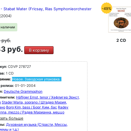
-49%
 - Stabat Mater (Fricsay, Rias Symphonieorchester
(2004)
в наличии
9
руб.
2 CD
3 руб.
В корзину
кул:
CDVP 278727
ав:
1 CD
ояние:
Новое. Заводская упаковка.
 релиза:
01-01-2004
л:
Deutsche Grammophon
лнители:
Häfliger Ernst, tenor / Хефлигер Эрнст,
р
Stader Maria, soprano / Штадер Мария,
ано
Borg Kim, bass / Борг Ким, бас
Radev
anna, mezzo / Радев Марианна, меццо
зать больше
ры:
Духовная музыка (Страсти, Мессы,
емы и т.д.)