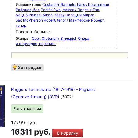
Исполнители:
Costantini Raffaele, bass / Костантини
Рафаэле, бас
Podlés Ewa, mezzo / Подлещ Ева,
меццо
Palazzi Mirco, bass / Палацци Мирко,
бас
McPherson Robert, tenor / МакФерсон Роберт,
тенор
Показать больше
Жанры:
Oper, Oratorium, Singspiel
Опера,
интермедия, серената
Хит продаж
Ruggero Leoncavallo (1857-1919) - Pagliacci
(Opernverfilmung) (DVD)
(2007)
Есть в наличии
17799
руб.
16311 руб.
В корзину