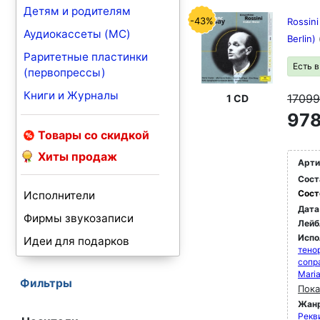
Детям и родителям
-43%
Rossini
Аудиокассеты (MC)
Berlin)
Раритетные пластинки
Есть 
(первопрессы)
Книги и Журналы
1709
1 CD
978
Товары со скидкой
Хиты продаж
Арти
Сост
Сост
Исполнители
Дата
Фирмы звукозаписи
Лейб
Испо
Идеи для подарков
тено
сопр
Mari
Фильтры
Пока
Жан
Рекви