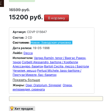
16599
руб.
15200 руб.
В корзину
Артикул:
CDVP 015647
Состав:
2 CD
Состояние:
Новое. Заводская упаковка.
Дата релиза:
19-05-1998
Лейбл:
Decca
Исполнители:
Vargas Ramón, tenor / Варгас Рамон,
тенор
Corbelli Alessandro, baritone / Корбелли
Алессандро, баритон
Bartoli Cecilia, mezzo / Бартоли
Чечилия, меццо
Pertusi Michele, bass-baritone /
Пертузи Микеле, бас-баритон
Показать больше
Жанры:
Oper, Oratorium, Singspiel
Опера,
интермедия, серената
Хит продаж