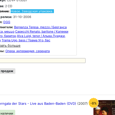
кул:
CDVP 015537
ав:
2 CD
ояние:
Новое. Заводская упаковка.
 релиза:
31-10-2006
л:
DGG
лнители:
Berganza Teresa, mezzo / Берганса
са, меццо
Capecchi Renato, baritone / Капекки
то, баритон
Alva Luigi, tenor / Альва Луиджи,
р
Trama Ugo, bass / Трама Уго, бас
зать больше
ры:
Опера, интермедия, серената
 продаж
-8%
erngala der Stars - Live aus Baden-Baden (DVD)
(2007)
в наличии