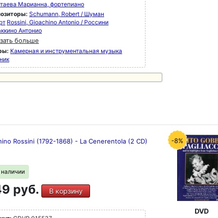
таева Марианна, фортепиано
озиторы:
Schumann, Robert / Шуман
рт
Rossini, Gioachino Antonio / Россини
ккино Антонио
зать больше
ры:
Камерная и инструментальная музыка
ник
-8%
ino Rossini (1792-1868) - La Cenerentola (2 CD)
в наличии
9 руб.
В корзину
DVD