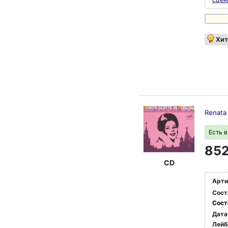
Хит
Renata
Есть 
852
CD
Арти
Сост
Сост
Дата
Лейб