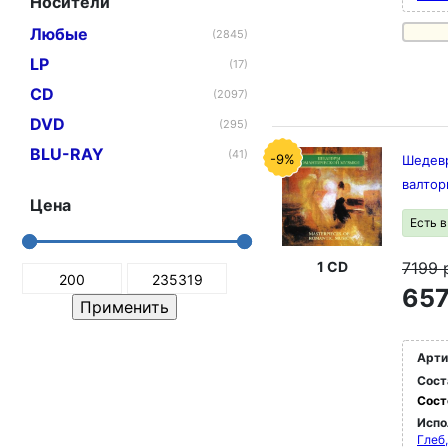
Носители
Любые
(2845)
LP
(17)
CD
(2097)
DVD
(295)
BLU-RAY
(41)
-9%
Шедевр
валто
Цена
Есть 
7199
1 CD
657
Арти
Сост
Сост
Испо
Глеб