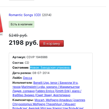
Romantic Songs (CD)
(2014)
Есть в наличии
5249
руб.
2198 руб.
В корзину
Артикул:
CDVP 1946986
Состав:
CD
Состояние:
Новое. Заводская упаковка.
Дата релиза:
08-07-2014
Лейбл:
Decca
Исполнители:
Benelli Ugo, tenor / Бенелли Уго,
тенор
Marimpietri Lydia, soprano / Маримпьетри
Лидия, сопрано
Fabbro Enrico [Smith Erik], piano /
Фаббро Энрико (Смит Эрик), фортепиано
Композиторы:
Mozart, Wolfgang Amadeus (Joannes
Chrysostomus Wolfgang Theophilus) / Моцарт
Вольфганг Амадей (Иоганн Хризостом Вольфганг