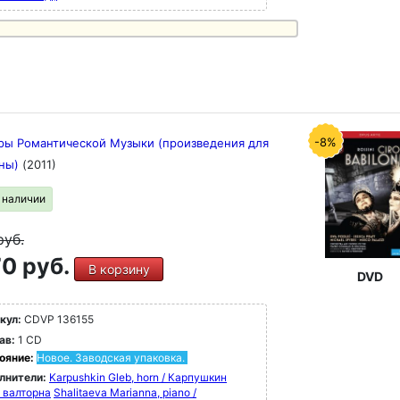
-8%
ы Романтической Музыки (произведения для
рны)
(2011)
в наличии
руб.
0 руб.
В корзину
DVD
кул:
CDVP 136155
ав:
1 CD
ояние:
Новое. Заводская упаковка.
лнители:
Karpushkin Gleb, horn / Карпушкин
, валторна
Shalitaeva Marianna, piano /