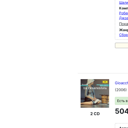
Шали
Комп
Робе
Джоа
Пока
Жан
Сбор
Gioacch
(2006)
Есть 
504
2 CD