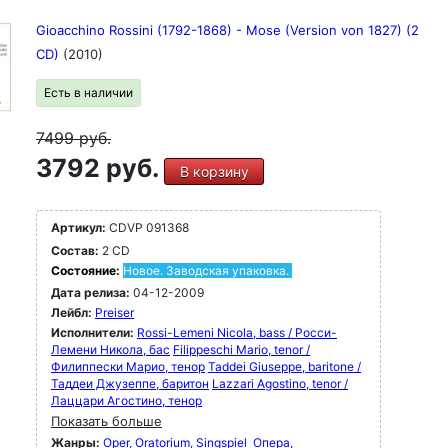
Gioacchino Rossini (1792-1868) - Mose (Version von 1827) (2
CD)
(2010)
Есть в наличии
7499
руб.
3792 руб.
В корзину
Артикул:
CDVP 091368
Состав:
2 CD
Состояние:
Новое. Заводская упаковка.
Дата релиза:
04-12-2009
Лейбл:
Preiser
Исполнители:
Rossi-Lemeni Nicola, bass / Росси-
Лемени Никола, бас
Filippeschi Mario, tenor /
Филиппески Марио, тенор
Taddei Giuseppe, baritone /
Таддеи Джузеппе, баритон
Lazzari Agostino, tenor /
Лаццари Агостино, тенор
Показать больше
Жанры:
Oper, Oratorium, Singspiel
Опера,