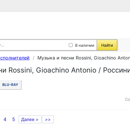
Найти
В наличии
исполнителей
Музыка и песни Rossini, Gioachino Ant
и Rossini, Gioachino Antonio / Росси
BLU-RAY
Со
4
5
Далее >
>>