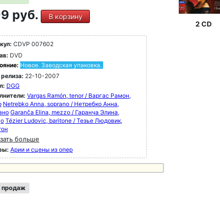
9 руб.
В корзину
2 CD
кул:
CDVP 007602
ав:
DVD
ояние:
Новое. Заводская упаковка.
 релиза:
22-10-2007
л:
DGG
лнители:
Vargas Ramón, tenor / Варгас Рамон,
р
Netrebko Anna, soprano / Нетребко Анна,
ано
Garanča Elina, mezzo / Гаранча Элина,
цо
Tézier Ludovic, baritone / Тезье Людовик,
тон
зать больше
ры:
Арии и сцены из опер
 продаж