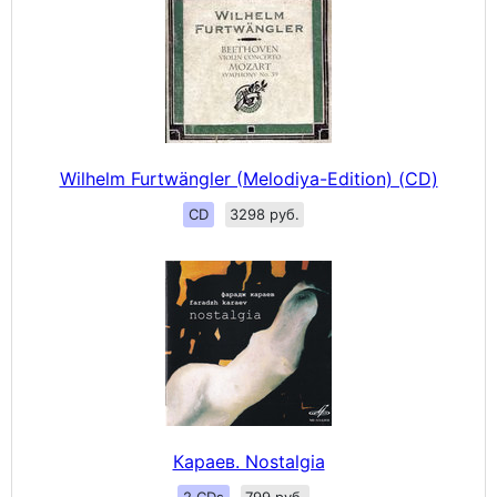
Wilhelm Furtwängler (Melodiya-Edition) (CD)
CD
3298 руб.
Караев. Nostalgia