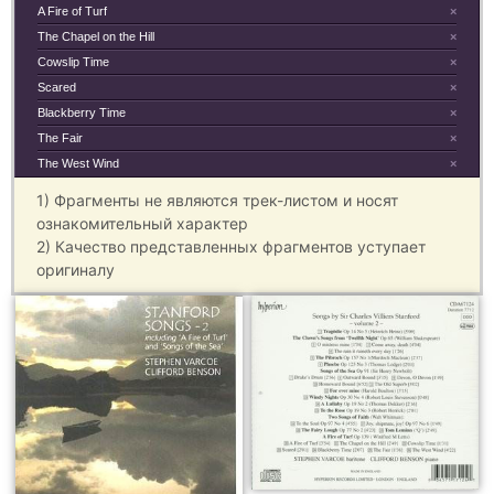
A Fire of Turf
×
The Chapel on the Hill
×
Cowslip Time
×
Scared
×
Blackberry Time
×
The Fair
×
The West Wind
×
1) Фрагменты не являются трек-листом и носят
ознакомительный характер
2) Качество представленных фрагментов уступает
оригиналу