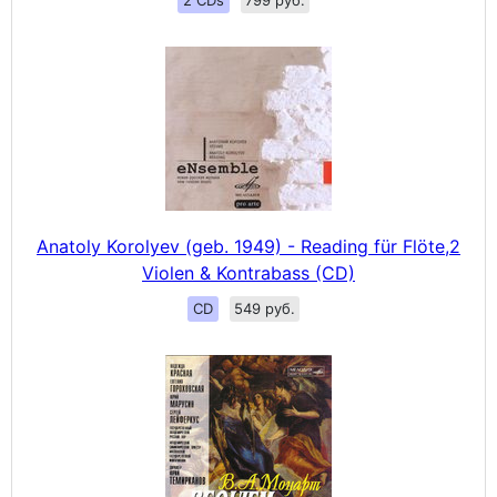
2 CDs
799 руб.
Anatoly Korolyev (geb. 1949) - Reading für Flöte,2
Violen & Kontrabass (CD)
CD
549 руб.