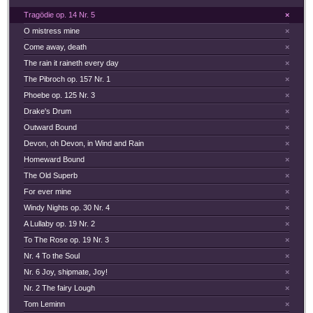
Tragödie op. 14 Nr. 5
×
O mistress mine
×
Come away, death
×
The rain it raineth every day
×
The Pibroch op. 157 Nr. 1
×
Phoebe op. 125 Nr. 3
×
Drake's Drum
×
Outward Bound
×
Devon, oh Devon, in Wind and Rain
×
Homeward Bound
×
The Old Superb
×
For ever mine
×
Windy Nights op. 30 Nr. 4
×
A Lullaby op. 19 Nr. 2
×
To The Rose op. 19 Nr. 3
×
Nr. 4 To the Soul
×
Nr. 6 Joy, shipmate, Joy!
×
Nr. 2 The fairy Lough
×
Tom Leminn
×