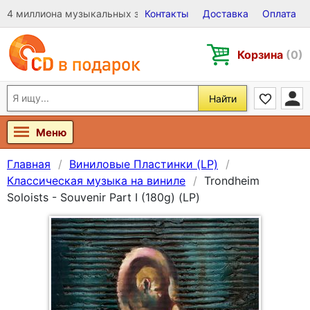
4 миллиона музыкальных записей на Виниле, CD и DVD
Контакты
Доставка
Оплата
Корзина
(0)
Найти
Меню
Главная
Виниловые Пластинки (LP)
Классическая музыка на виниле
Trondheim
Soloists - Souvenir Part I (180g) (LP)