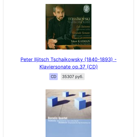
Peter Iljitsch Tschaikowsky (1840-1893) -
Klaviersonate op.37 (CD)
CD
35307 руб.