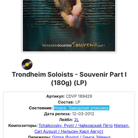
Trondheim Soloists - Souvenir Part I
(180g) (LP)
Артикул:
CDVP 189429
Состав:
LP
Состояние:
Новое. Заводская упаковка.
Дата релиза:
12-03-2012
Лейбл:
2L
Композиторы:
Tchaikovsky, Pyotr / Чайковский Пётр
Nielsen,
Carl August / Нильсен Карл Август
Дирижеры:
Gimse Øyvind / Гимсе Эйвинд