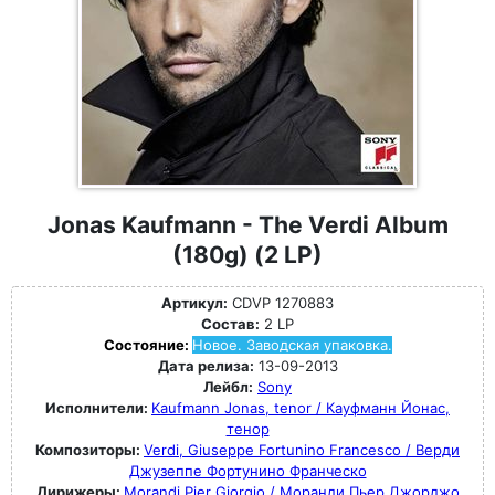
Jonas Kaufmann - The Verdi Album
(180g) (2 LP)
Артикул:
CDVP 1270883
Состав:
2 LP
Состояние:
Новое. Заводская упаковка.
Дата релиза:
13-09-2013
Лейбл:
Sony
Исполнители:
Kaufmann Jonas, tenor / Кауфманн Йонас,
тенор
Композиторы:
Verdi, Giuseppe Fortunino Francesco / Верди
Джузеппе Фортунино Франческо
Дирижеры:
Morandi Pier Giorgio / Моранди Пьер Джорджо