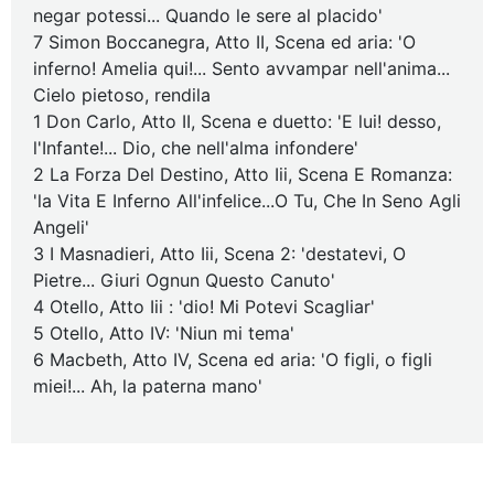
negar potessi... Quando le sere al placido'
7 Simon Boccanegra, Atto II, Scena ed aria: 'O
inferno! Amelia qui!... Sento avvampar nell'anima...
Cielo pietoso, rendila
1 Don Carlo, Atto II, Scena e duetto: 'E lui! desso,
l'Infante!... Dio, che nell'alma infondere'
2 La Forza Del Destino, Atto Iii, Scena E Romanza:
'la Vita E Inferno All'infelice...O Tu, Che In Seno Agli
Angeli'
3 I Masnadieri, Atto Iii, Scena 2: 'destatevi, O
Pietre... Giuri Ognun Questo Canuto'
4 Otello, Atto Iii : 'dio! Mi Potevi Scagliar'
5 Otello, Atto IV: 'Niun mi tema'
6 Macbeth, Atto IV, Scena ed aria: 'O figli, o figli
miei!... Ah, la paterna mano'