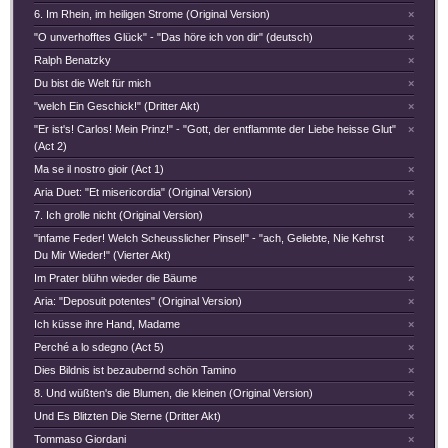
6. Im Rhein, im heiligen Strome (Original Version)
×
"O unverhofftes Glück" - "Das höre ich von dir" (deutsch)
×
Ralph Benatzky
×
Du bist die Welt für mich
×
"welch Ein Geschick!" (Dritter Akt)
×
"Er ist's! Carlos! Mein Prinz!" - "Gott, der entflammte der Liebe heisse Glut"
×
(Act 2)
Ma se il nostro gioir (Act 1)
×
Aria Duet: "Et misericordia" (Original Version)
×
7. Ich grolle nicht (Original Version)
×
"infame Feder! Welch Scheusslicher Pinsel!" - "ach, Geliebte, Nie Kehrst
×
Du Mir Wieder!" (Vierter Akt)
Im Prater blühn wieder die Bäume
×
Aria: "Deposuit potentes" (Original Version)
×
Ich küsse ihre Hand, Madame
×
Perché a lo sdegno (Act 5)
×
Dies Bildnis ist bezaubernd schön Tamino
×
8. Und wüßten's die Blumen, die kleinen (Original Version)
×
Und Es Blitzten Die Sterne (Dritter Akt)
×
Tommaso Giordani
×