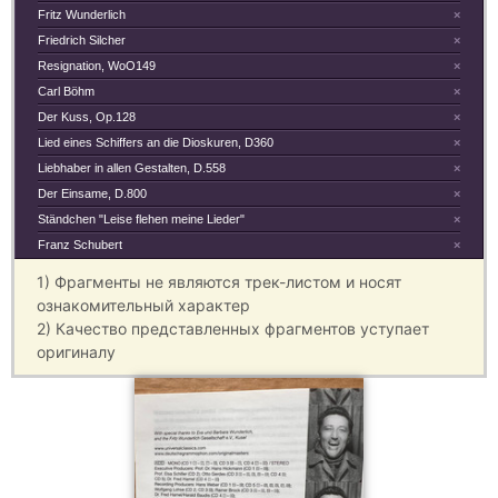
Fritz Wunderlich
×
Friedrich Silcher
×
Resignation, WoO149
×
Carl Böhm
×
Der Kuss, Op.128
×
Lied eines Schiffers an die Dioskuren, D360
×
Liebhaber in allen Gestalten, D.558
×
Der Einsame, D.800
×
Ständchen "Leise flehen meine Lieder"
×
Franz Schubert
×
1) Фрагменты не являются трек-листом и носят
ознакомительный характер
2) Качество представленных фрагментов уступает
оригиналу