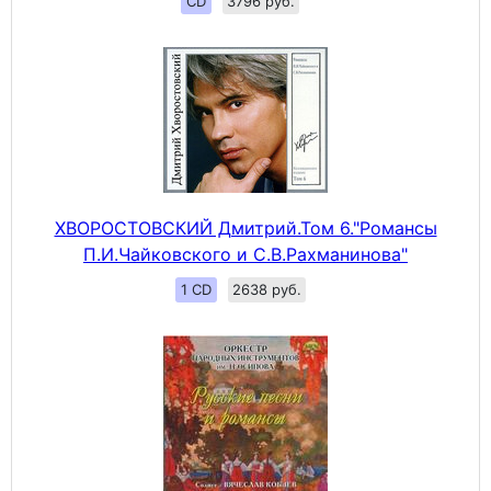
CD
3796 руб.
ХВОРОСТОВСКИЙ Дмитрий.Том 6."Романсы
П.И.Чайковского и С.В.Рахманинова"
1 CD
2638 руб.