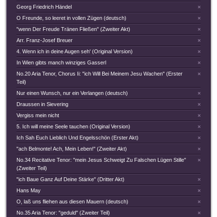
Georg Friedrich Händel
×
O Freunde, so leeret in vollen Zügen (deutsch)
×
"wenn Der Freude Tränen Fließen" (Zweiter Akt)
×
Arr. Franz-Josef Breuer
×
4. Wenn ich in deine Augen seh' (Original Version)
×
In Wien gibts manch winziges Gasserl
×
No.20 Aria Tenor, Chorus Ii: "ich Will Bei Meinem Jesu Wachen" (Erster
×
Teil)
Nur einen Wunsch, nur ein Verlangen (deutsch)
×
Draussen in Sievering
×
Vergiss mein nicht
×
5. Ich will meine Seele tauchen (Original Version)
×
Ich Sah Euch Lieblich Und Engelsschön (Erster Akt)
×
"ach Belmonte! Ach, Mein Leben!" (Zweiter Akt)
×
No.34 Recitative Tenor: "mein Jesus Schweigt Zu Falschen Lügen Stille"
×
(Zweiter Teil)
"ich Baue Ganz Auf Deine Stärke" (Dritter Akt)
×
Hans May
×
O, laß uns fliehen aus diesen Mauern (deutsch)
×
No.35 Aria Tenor: "geduld" (Zweiter Teil)
×