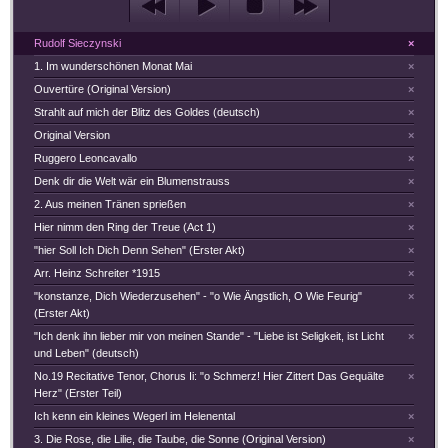
Rudolf Sieczynski
×
1. Im wunderschönen Monat Mai
×
Ouvertüre (Original Version)
×
Strahlt auf mich der Blitz des Goldes (deutsch)
×
Original Version
×
Ruggero Leoncavallo
×
Denk dir die Welt wär ein Blumenstrauss
×
2. Aus meinen Tränen sprießen
×
Hier nimm den Ring der Treue (Act 1)
×
"hier Soll Ich Dich Denn Sehen" (Erster Akt)
×
Arr. Heinz Schreiter *1915
×
"konstanze, Dich Wiederzusehen" - "o Wie Ängstlich, O Wie Feurig"
×
(Erster Akt)
"Ich denk ihn lieber mir von meinen Stande" - "Liebe ist Seligkeit, ist Licht
×
und Leben" (deutsch)
No.19 Recitative Tenor, Chorus Ii: "o Schmerz! Hier Zittert Das Gequälte
×
Herz" (Erster Teil)
Ich kenn ein kleines Wegerl im Helenental
×
3. Die Rose, die Lilie, die Taube, die Sonne (Original Version)
×