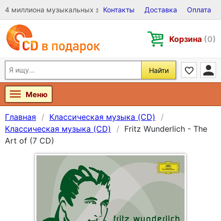
4 миллиона музыкальных записей на Виниле, CD и DVD
Контакты
Доставка
Оплата
Корзина
(0)
Найти
Меню
Главная
Классическая музыка (CD)
Классическая музыка (CD)
Fritz Wunderlich - The
Art of (7 CD)