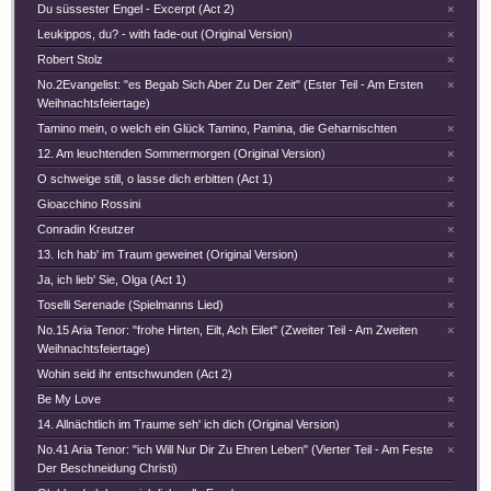
Du süssester Engel - Excerpt (Act 2)
×
Leukippos, du? - with fade-out (Original Version)
×
Robert Stolz
×
No.2Evangelist: "es Begab Sich Aber Zu Der Zeit" (Ester Teil - Am Ersten
×
Weihnachtsfeiertage)
Tamino mein, o welch ein Glück Tamino, Pamina, die Geharnischten
×
12. Am leuchtenden Sommermorgen (Original Version)
×
O schweige still, o lasse dich erbitten (Act 1)
×
Gioacchino Rossini
×
Conradin Kreutzer
×
13. Ich hab' im Traum geweinet (Original Version)
×
Ja, ich lieb' Sie, Olga (Act 1)
×
Toselli Serenade (Spielmanns Lied)
×
No.15 Aria Tenor: "frohe Hirten, Eilt, Ach Eilet" (Zweiter Teil - Am Zweiten
×
Weihnachtsfeiertage)
Wohin seid ihr entschwunden (Act 2)
×
Be My Love
×
14. Allnächtlich im Traume seh' ich dich (Original Version)
×
No.41 Aria Tenor: "ich Will Nur Dir Zu Ehren Leben" (Vierter Teil - Am Feste
×
Der Beschneidung Christi)