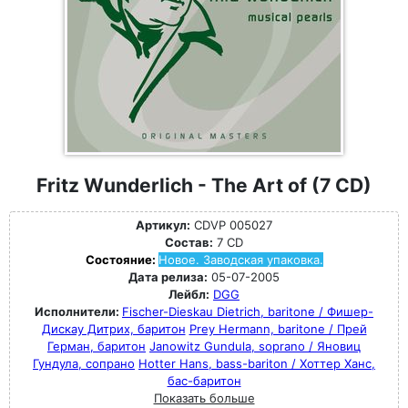
Fritz Wunderlich - The Art of (7 CD)
Артикул:
CDVP 005027
Состав:
7 CD
Состояние:
Новое. Заводская упаковка.
Дата релиза:
05-07-2005
Лейбл:
DGG
Исполнители:
Fischer-Dieskau Dietrich, baritone / Фишер-
Дискау Дитрих, баритон
Prey Hermann, baritone / Прей
Герман, баритон
Janowitz Gundula, soprano / Яновиц
Гундула, сопрано
Hotter Hans, bass-bariton / Хоттер Ханс,
бас-баритон
Показать больше