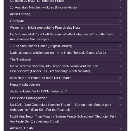
Ob blond ob braun ich liebe alle Frau'n
×
15. Aus alten Märchen winkt es (Original Version)
×
Albert Lortzing
×
Gordigiani
×
Weine nicht, bricht eine schöne Frau dir das Herz
×
No.50 Evangelist: "und Ließ Versammeln Alle Hohepriester" (Fünfter Teil -
×
Am Sonntage Nach Neujahr)
16 Die alten, bösen Lieder (Original Version)
×
Nadir, du stehst wirklich vor mir - Und in des Tempels Grund (Act 1)
×
The Traditional
×
No.51 Terzetto Soprano, Alto, Tenor: "ach, Wann Wird Die Zeit
×
Erscheinen?" (Fünfter Teil - Am Sonntage Nach Neujahr)
Mein Herz ruft immer nur nach Dir O Marita
×
Heute Nacht oder nie
×
Zärtliche Liebe, WoO 123"Ich liebe dich"
×
Eine kleine Frühlingsweise
×
No.60/61 "Und Gott befahl ihnen im Traum" - "Genug, mein Schatz geht
×
nicht von hier" (Part Six - For the Feast of)
No.62 Aria Tenor: "nun Mögt Ihr Stolzen Feinde Schrecken" (Sechster Teil -
×
Am Feste Der Erscheinung Christi)
Adelaïde, Op.46
×