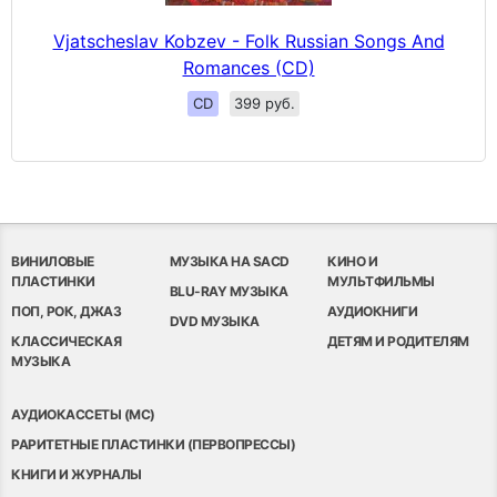
Vjatscheslav Kobzev - Folk Russian Songs And
Romances (CD)
CD
399 руб.
ВИНИЛОВЫЕ
МУЗЫКА НА SACD
КИНО И
ПЛАСТИНКИ
МУЛЬТФИЛЬМЫ
BLU-RAY МУЗЫКА
ПОП, РОК, ДЖАЗ
АУДИОКНИГИ
DVD МУЗЫКА
КЛАССИЧЕСКАЯ
ДЕТЯМ И РОДИТЕЛЯМ
МУЗЫКА
АУДИОКАССЕТЫ (MC)
РАРИТЕТНЫЕ ПЛАСТИНКИ (ПЕРВОПРЕССЫ)
КНИГИ И ЖУРНАЛЫ