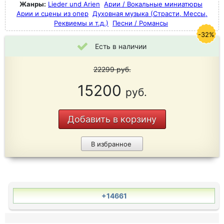
Жанры:
Lieder und Arien
Арии / Вокальные миниатюры
Арии и сцены из опер
Духовная музыка (Страсти, Мессы,
Реквиемы и т.д.)
Песни / Романсы
-32%
Есть в наличии
22299
руб.
15200
руб.
Добавить в корзину
В избранное
+14661