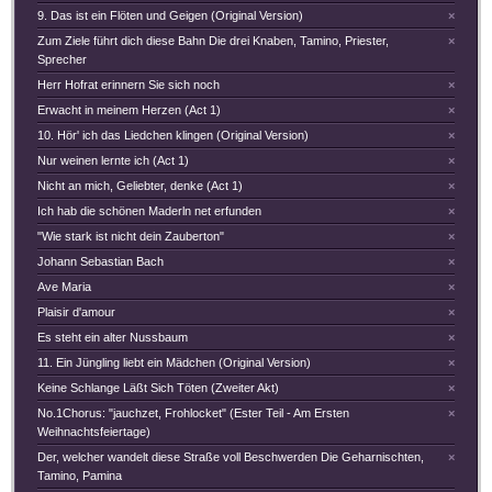
9. Das ist ein Flöten und Geigen (Original Version)
×
Zum Ziele führt dich diese Bahn Die drei Knaben, Tamino, Priester,
×
Sprecher
Herr Hofrat erinnern Sie sich noch
×
Erwacht in meinem Herzen (Act 1)
×
10. Hör' ich das Liedchen klingen (Original Version)
×
Nur weinen lernte ich (Act 1)
×
Nicht an mich, Geliebter, denke (Act 1)
×
Ich hab die schönen Maderln net erfunden
×
"Wie stark ist nicht dein Zauberton"
×
Johann Sebastian Bach
×
Ave Maria
×
Plaisir d'amour
×
Es steht ein alter Nussbaum
×
11. Ein Jüngling liebt ein Mädchen (Original Version)
×
Keine Schlange Läßt Sich Töten (Zweiter Akt)
×
No.1Chorus: "jauchzet, Frohlocket" (Ester Teil - Am Ersten
×
Weihnachtsfeiertage)
Der, welcher wandelt diese Straße voll Beschwerden Die Geharnischten,
×
Tamino, Pamina