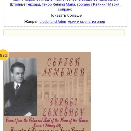
Штольце Герхард, тенор
Reining Maria, soprano / Райнинг Мария,
сопрано
Показать больше
Жанры:
Lieder und Arien
Арии и сцены из опер
-93%