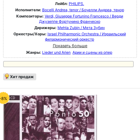
Лейбл:
PHILIPS.
Исполнители:
Bocelli Andrea, tenor / Бочелли Андреа, тенор
Композиторы:
Verdi, Giuseppe Fortunino Francesco / Верди
Джузеппе Фортунино Франческо
Дирижеры:
Mehta Zubin / Мета Зубин
Оркестры/Хоры:
Israel Philharmonic Orchestra / Израильский
филармонический оркестр
Показать больше
Жанры:
Lieder und Arien
Арии и сцены из опер
Хит продаж
-8%