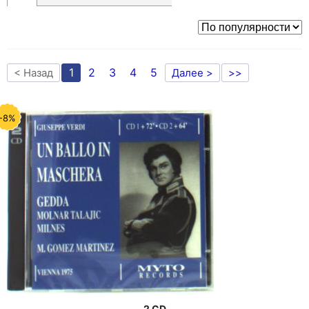
1
2
3
4
5
< Назад
Далее >
>>
-8%
2 CD