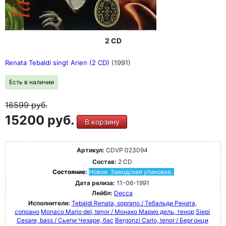
2 CD
Renata Tebaldi singt Arien (2 CD)
(1991)
Есть в наличии
16599
руб.
15200 руб.
В корзину
Артикул:
CDVP 023094
Состав:
2 CD
Состояние:
Новое. Заводская упаковка.
Дата релиза:
11-06-1991
Лейбл:
Decca
Исполнители:
Tebaldi Renata, soprano / Тебальди Рената,
сопрано
Monaco Mario del, tenor / Монако Марио дель, тенор
Siepi
Cesare, bass / Сьепи Чезаре, бас
Bergonzi Carlo, tenor / Бергонци