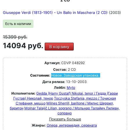
Giuseppe Verdi (1813-1901) - Un Ballo in Maschera (2 CD)
(2003)
Есть в наличии
15399
руб.
14094 руб.
В корзину
Артикул:
CDVP 048292
Состав:
2 CD
Состояние:
Новое. Заводская упаковка.
Дата релиза:
13-10-2003
Лейбл:
Myto
Исполнители:
Gedda (Harry Gustaf) Nikolai, tenor / Гедда (Гарри
Густав) Николай, тенор
Toczyska Stefania, mezzo / Точиская
Стефания, меццо
Milnes Sherrill, baritone / Милнс Шеррил,
баритон
Molnar Talajič Lilian, soprano / Мольнар Талайич Лилиан,
сопрано
Показать больше
Жанры:
Опера, интермедия, серената