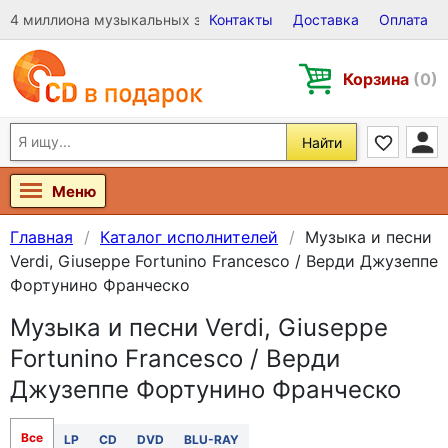
4 миллиона музыкальных записей на Виниле, CD и DVD
Контакты
Доставка
Оплата
Корзина
(0)
Найти
Меню
Главная
Каталог исполнителей
Музыка и песни
Verdi, Giuseppe Fortunino Francesco / Верди Джузеппе
Фортунино Франческо
Музыка и песни Verdi, Giuseppe
Fortunino Francesco / Верди
Джузеппе Фортунино Франческо
Все
LP
CD
DVD
BLU-RAY