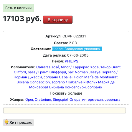
Есть в наличии
17103 руб.
В корзину
Артикул:
CDVP 022831
Состав:
2 CD
Состояние:
Новое. Заводская упаковка.
Дата релиза:
07-06-2005
Лейбл:
PHILIPS.
Исполнители:
Carreras José, tenor / Каррерас Хосе, тенор
Grant
Clifford, bass / Грант Клиффорд, бас
Norman Jessye, soprano /
Норман Джесси, сопрано
Caballé i Folch María de Montserrat
Bibiana Concepción, soprano / Кабалье и Фольк Мария де
Монсеррат Бибиана Консепсьон, сопрано
Показать больше
Жанры:
Oper, Oratorium, Singspiel
Опера, интермедия, серената
Хит продаж