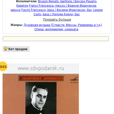
Исполнители:
Bruson Renato, baritone / Брузон Ренато,
баритон
Franci Francesca, mezzo / Франчи Франческа,
меццо
Facini Francesco, bass / Фачини Франческо, бас
Lepore
Carlo, bass / Лепоре Карло, бас
Показать больше
Жанры:
Духовная музыка (Страсти, Мессы, Реквиемы и т.д.)
Опера, интермедия, серената
Хит продаж
-94%