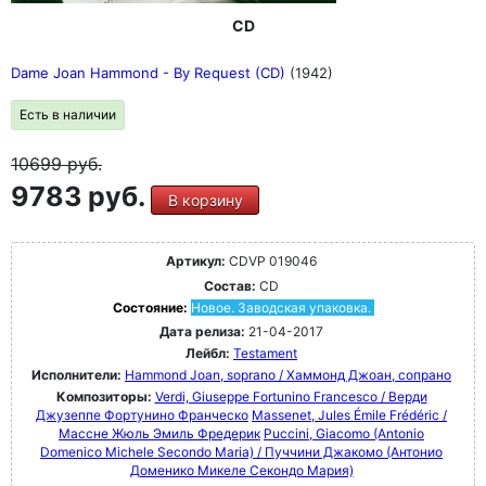
CD
Dame Joan Hammond - By Request (CD)
(1942)
Есть в наличии
10699
руб.
9783 руб.
В корзину
Артикул:
CDVP 019046
Состав:
CD
Состояние:
Новое. Заводская упаковка.
Дата релиза:
21-04-2017
Лейбл:
Testament
Исполнители:
Hammond Joan, soprano / Хаммонд Джоан, сопрано
Композиторы:
Verdi, Giuseppe Fortunino Francesco / Верди
Джузеппе Фортунино Франческо
Massenet, Jules Émile Frédéric /
Массне Жюль Эмиль Фредерик
Puccini, Giacomo (Antonio
Domenico Michele Secondo Maria) / Пуччини Джакомо (Антонио
Доменико Микеле Секондо Мария)