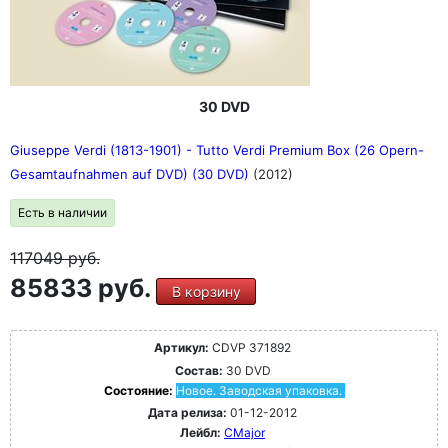
30 DVD
Giuseppe Verdi (1813-1901) - Tutto Verdi Premium Box (26 Opern-
Gesamtaufnahmen auf DVD) (30 DVD)
(2012)
Есть в наличии
117049
руб.
85833 руб.
В корзину
Артикул:
CDVP 371892
Состав:
30 DVD
Состояние:
Новое. Заводская упаковка.
Дата релиза:
01-12-2012
Лейбл:
CMajor