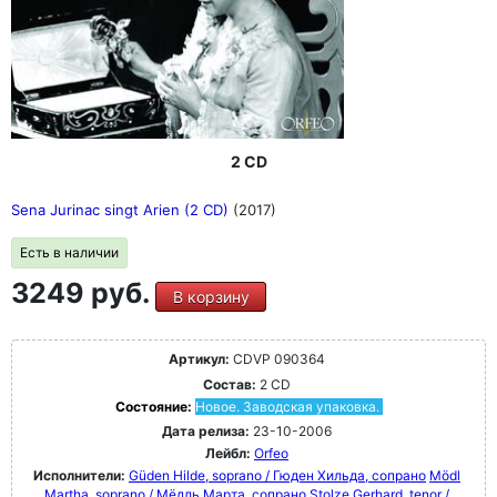
2 CD
Sena Jurinac singt Arien (2 CD)
(2017)
Есть в наличии
3249 руб.
В корзину
Артикул:
CDVP 090364
Состав:
2 CD
Состояние:
Новое. Заводская упаковка.
Дата релиза:
23-10-2006
Лейбл:
Orfeo
Исполнители:
Güden Hilde, soprano / Гюден Хильда, сопрано
Mödl
Martha, soprano / Мёдль Марта, сопрано
Stolze Gerhard, tenor /