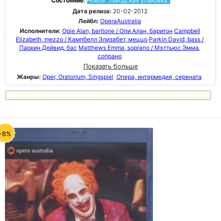
Состояние:
Новое. Заводская упаковка.
Дата релиза:
20-02-2012
Лейбл:
OperaAustralia
Исполнители:
Opie Alan, baritone / Опи Алан, баритон
Campbell
Elizabeth, mezzo / Кампбелл Элизабет, меццо
Parkin David, bass /
Паркин Дейвид, бас
Matthews Emma, soprano / Мэттьюс Эмма,
сопрано
Показать больше
Жанры:
Oper, Oratorium, Singspiel
Опера, интермедия, серената
-8%