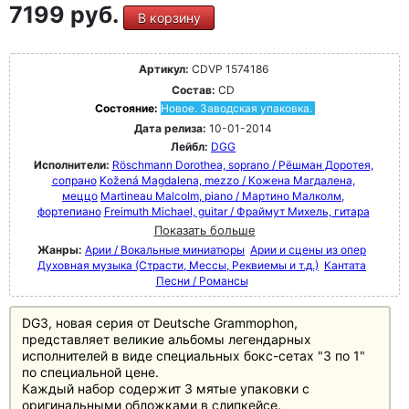
7199 руб.
В корзину
Артикул:
CDVP 1574186
Состав:
CD
Состояние:
Новое. Заводская упаковка.
Дата релиза:
10-01-2014
Лейбл:
DGG
Исполнители:
Röschmann Dorothea, soprano / Рёшман Доротея,
сопрано
Kožená Magdalena, mezzo / Кожена Магдалена,
меццо
Martineau Malcolm, piano / Мартино Малколм,
фортепиано
Freimuth Michael, guitar / Фраймут Михель, гитара
Показать больше
Жанры:
Арии / Вокальные миниатюры
Арии и сцены из опер
Духовная музыка (Страсти, Мессы, Реквиемы и т.д.)
Кантата
Песни / Романсы
DG3, новая серия от Deutsche Grammophon,
представляет великие альбомы легендарных
исполнителей в виде специальных бокс-сетах "3 по 1"
по специальной цене.
Каждый набор содержит 3 мятые упаковки с
оригинальными обложками в слипкейсе.