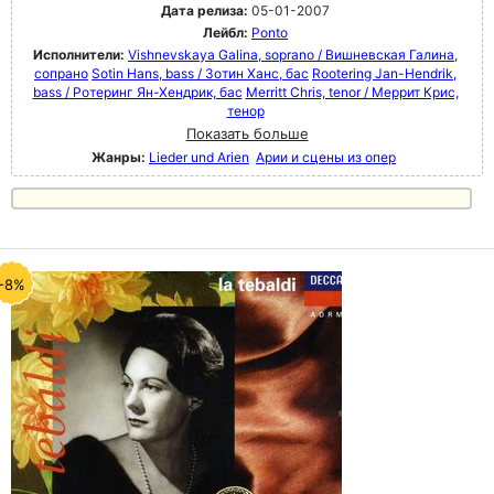
Дата релиза:
05-01-2007
Лейбл:
Ponto
Исполнители:
Vishnevskaya Galina, soprano / Вишневская Галина,
сопрано
Sotin Hans, bass / Зотин Ханс, бас
Rootering Jan-Hendrik,
bass / Ротеринг Ян-Хендрик, бас
Merritt Chris, tenor / Меррит Крис,
тенор
Показать больше
Жанры:
Lieder und Arien
Арии и сцены из опер
-8%