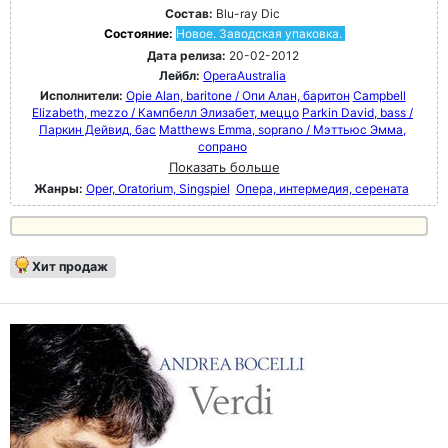
Состав:
Blu-ray Dic
Состояние:
Новое. Заводская упаковка.
Дата релиза:
20-02-2012
Лейбл:
OperaAustralia
Исполнители:
Opie Alan, baritone / Опи Алан, баритон
Campbell
Elizabeth, mezzo / Кампбелл Элизабет, меццо
Parkin David, bass /
Паркин Дейвид, бас
Matthews Emma, soprano / Мэттьюс Эмма,
сопрано
Показать больше
Жанры:
Oper, Oratorium, Singspiel
Опера, интермедия, серената
Хит продаж