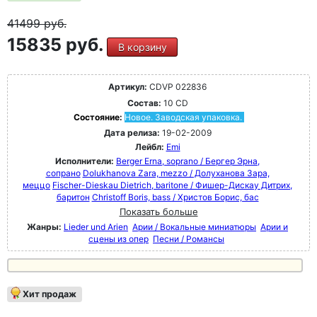
41499
руб.
15835 руб.
В корзину
Артикул:
CDVP 022836
Состав:
10 CD
Состояние:
Новое. Заводская упаковка.
Дата релиза:
19-02-2009
Лейбл:
Emi
Исполнители:
Berger Erna, soprano / Бергер Эрна,
сопрано
Dolukhanova Zara, mezzo / Долуханова Зара,
меццо
Fischer-Dieskau Dietrich, baritone / Фишер-Дискау Дитрих,
баритон
Christoff Boris, bass / Христов Борис, бас
Показать больше
Жанры:
Lieder und Arien
Арии / Вокальные миниатюры
Арии и
сцены из опер
Песни / Романсы
Хит продаж