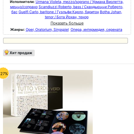
Исполнители:
Urmana Violeta, mezzo/soprano / Урмана Виолетта,
меццо/сопрано
Scandiuzzi Roberto, bass / Скандьюцци Роберто,
бас
Guelfi Carlo, baritone / Гуэльфи Карло, баритон
Botha Johan,
tenor / Бота Йохан, тенор
Показать больше
Жанры:
Oper, Oratorium, Singspiel
Опера, интермедия, серената
Хит продаж
-27%