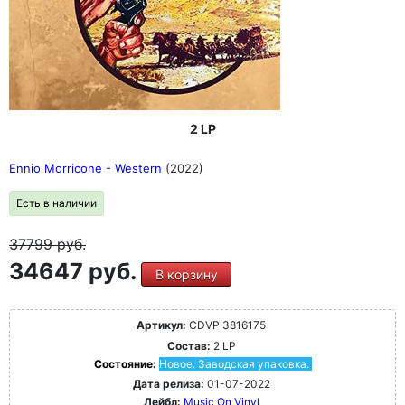
2 LP
Ennio Morricone - Western
(2022)
Есть в наличии
37799
руб.
34647 руб.
В корзину
Артикул:
CDVP 3816175
Состав:
2 LP
Состояние:
Новое. Заводская упаковка.
Дата релиза:
01-07-2022
Лейбл:
Music On Vinyl