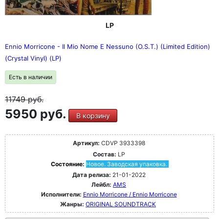
LP
Ennio Morricone - Il Mio Nome E Nessuno (O.S.T.) (Limited Edition)
(Crystal Vinyl) (LP)
Есть в наличии
11749
руб.
5950 руб.
В корзину
Артикул:
CDVP 3933398
Состав:
LP
Состояние:
Новое. Заводская упаковка.
Дата релиза:
21-01-2022
Лейбл:
AMS
Исполнители:
Ennio Morricone / Ennio Morricone
Жанры:
ORIGINAL SOUNDTRACK