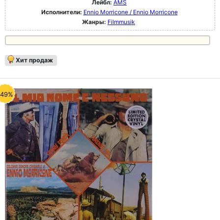
Лейбл:
AMS
Исполнители:
Ennio Morricone / Ennio Morricone
Жанры:
Filmmusik
Хит продаж
-49%