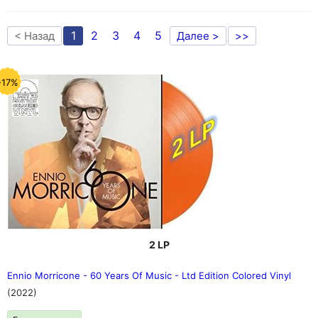
1
2
3
4
5
< Назад
Далее >
>>
-17%
2 LP
Ennio Morricone - 60 Years Of Music - Ltd Edition Colored Vinyl
(2022)