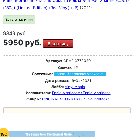
Ennio Morricone - Milano Odia: La Polizia Non Può Sparare (O.S.T)
(180g) (Limited Edition) (Red Vinyl) (LP)
(2021)
Есть в наличии
9349
руб.
5950 руб.
В корзину
Артикул:
CDVP 3773089
Состав:
LP
Состояние:
Новое. Заводская упаковка.
Дата релиза:
19-04-2021
Лейбл:
Vinyl Magic
Исполнители:
Ennio Morricone / Ennio Morricone
Жанры:
ORIGINAL SOUNDTRACK
Soundtracks
-19%