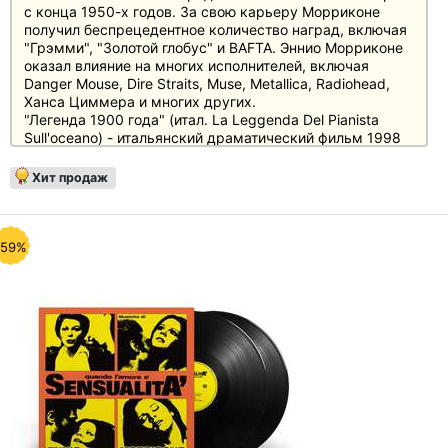
с конца 1950-х годов. За свою карьеру Морриконе
получил беспрецедентное количество наград, включая
"Грэмми", "Золотой глобус" и BAFTA. Эннио Морриконе
оказал влияние на многих исполнителей, включая
Danger Mouse, Dire Straits, Muse, Metallica, Radiohead,
Ханса Циммера и многих других.
"Легенда 1900 года" (итал. La Leggenda Del Pianista
Sull'oceano) - итальянский драматический фильм 1998
года режиссёра Джузеппе Торнаторе с Тимом Ротом,
Прюиттом Тейлором Винсом и Мелани Тьерри в
Хит продаж
главных ролях. Фильм снят по мотивам монолога
Алессандро Барикко "Novecento". фильм "Легенда 1900
года" был номинирован на ряд международных
премий и получил несколько наград за свой саундтрек,
-59%
включая "Золотой глобус" за лучшую оригинальную
музыку к фильму. В этот релиз вошла песня "Lost Boys
Calling" с Роджером Уотерсом и Эдди ван Халеном.
диск "The Legend Of 1900" выпущен на черном виниле
и включает в себя вкладыш.