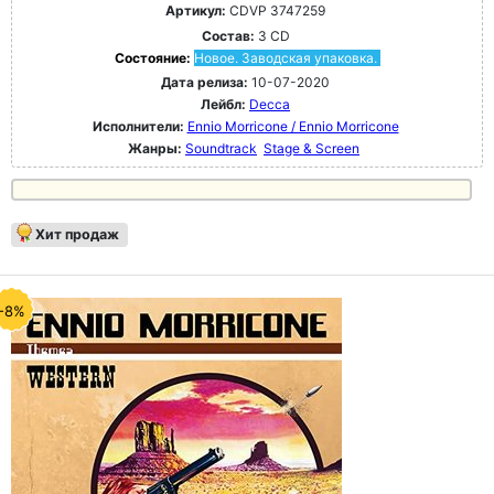
Артикул:
CDVP 3747259
Состав:
3 CD
Состояние:
Новое. Заводская упаковка.
Дата релиза:
10-07-2020
Лейбл:
Decca
Исполнители:
Ennio Morricone / Ennio Morricone
Жанры:
Soundtrack
Stage & Screen
Хит продаж
-8%