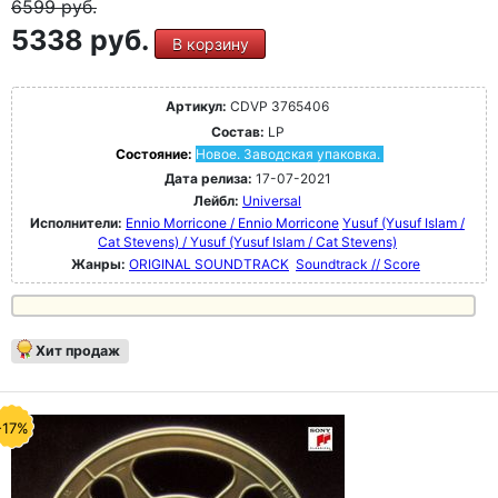
6599
руб.
5338 руб.
В корзину
Артикул:
CDVP 3765406
Состав:
LP
Состояние:
Новое. Заводская упаковка.
Дата релиза:
17-07-2021
Лейбл:
Universal
Исполнители:
Ennio Morricone / Ennio Morricone
Yusuf (Yusuf Islam /
Cat Stevens) / Yusuf (Yusuf Islam / Cat Stevens)
Жанры:
ORIGINAL SOUNDTRACK
Soundtrack // Score
Хит продаж
-17%