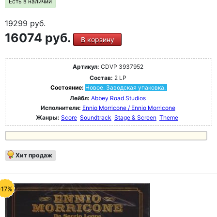
Есть в наличии
19299
руб.
16074 руб.
В корзину
Артикул:
CDVP 3937952
Состав:
2 LP
Состояние:
Новое. Заводская упаковка.
Лейбл:
Abbey Road Studios
Исполнители:
Ennio Morricone / Ennio Morricone
Жанры:
Score
Soundtrack
Stage & Screen
Theme
Хит продаж
-17%