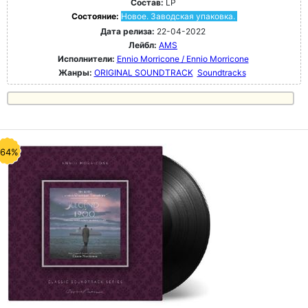
Состав:
LP
Состояние:
Новое. Заводская упаковка.
Дата релиза:
22-04-2022
Лейбл:
AMS
Исполнители:
Ennio Morricone / Ennio Morricone
Жанры:
ORIGINAL SOUNDTRACK
Soundtracks
-64%