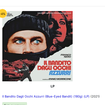
-4%
LP
Il Bandito Dagli Occhi Azzurri (Blue-Eyed Bandit) (180g) (LP)
(2021)