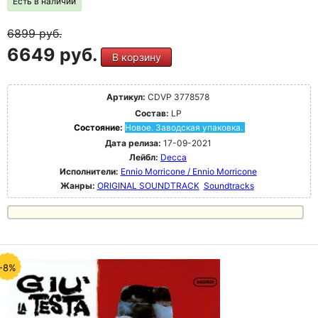
Есть в наличии
6899
руб.
6649 руб.
В корзину
Артикул:
CDVP 3778578
Состав:
LP
Состояние:
Новое. Заводская упаковка.
Дата релиза:
17-09-2021
Лейбл:
Decca
Исполнители:
Ennio Morricone / Ennio Morricone
Жанры:
ORIGINAL SOUNDTRACK
Soundtracks
-8%