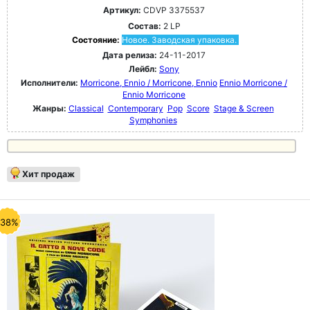
Артикул:
CDVP 3375537
Состав:
2 LP
Состояние:
Новое. Заводская упаковка.
Дата релиза:
24-11-2017
Лейбл:
Sony
Исполнители:
Morricone, Ennio / Morricone, Ennio
Ennio Morricone /
Ennio Morricone
Жанры:
Classical
Contemporary
Pop
Score
Stage & Screen
Symphonies
Хит продаж
-38%