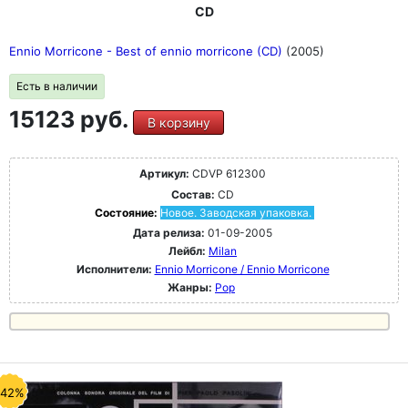
CD
Ennio Morricone - Best of ennio morricone (CD)
(2005)
Есть в наличии
15123 руб.
В корзину
Артикул:
CDVP 612300
Состав:
CD
Состояние:
Новое. Заводская упаковка.
Дата релиза:
01-09-2005
Лейбл:
Milan
Исполнители:
Ennio Morricone / Ennio Morricone
Жанры:
Pop
-42%