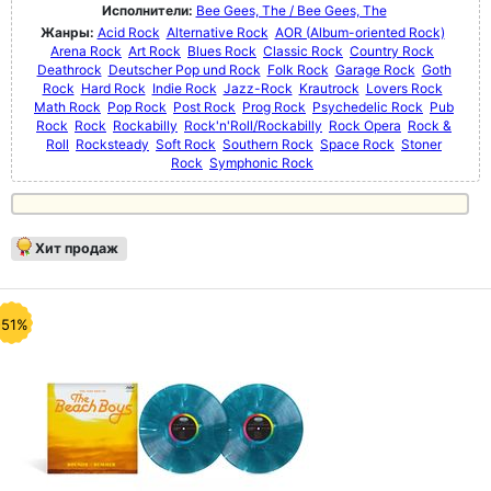
Исполнители:
Bee Gees, The / Bee Gees, The
Жанры:
Acid Rock
Alternative Rock
AOR (Album-oriented Rock)
Arena Rock
Art Rock
Blues Rock
Classic Rock
Country Rock
Deathrock
Deutscher Pop und Rock
Folk Rock
Garage Rock
Goth
Rock
Hard Rock
Indie Rock
Jazz-Rock
Krautrock
Lovers Rock
Math Rock
Pop Rock
Post Rock
Prog Rock
Psychedelic Rock
Pub
Rock
Rock
Rockabilly
Rock'n'Roll/Rockabilly
Rock Opera
Rock &
Roll
Rocksteady
Soft Rock
Southern Rock
Space Rock
Stoner
Rock
Symphonic Rock
Хит продаж
-51%