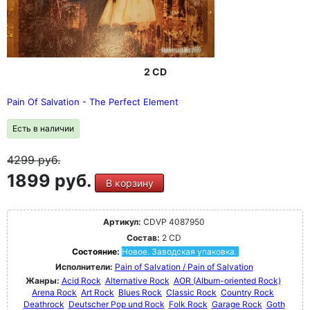
2 CD
Pain Of Salvation - The Perfect Element
Есть в наличии
4299
руб.
1899 руб.
В корзину
Артикул:
CDVP 4087950
Состав:
2 CD
Состояние:
Новое. Заводская упаковка.
Исполнители:
Pain of Salvation / Pain of Salvation
Жанры:
Acid Rock
Alternative Rock
AOR (Album-oriented Rock)
Arena Rock
Art Rock
Blues Rock
Classic Rock
Country Rock
Deathrock
Deutscher Pop und Rock
Folk Rock
Garage Rock
Goth