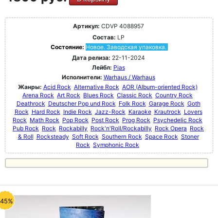
Артикул:
CDVP 4088957
Состав:
LP
Состояние:
Новое. Заводская упаковка.
Дата релиза:
22-11-2024
Лейбл:
Pias
Исполнители:
Warhaus / Warhaus
Жанры:
Acid Rock
Alternative Rock
AOR (Album-oriented Rock)
Arena Rock
Art Rock
Blues Rock
Classic Rock
Country Rock
Deathrock
Deutscher Pop und Rock
Folk Rock
Garage Rock
Goth
Rock
Hard Rock
Indie Rock
Jazz-Rock
Karaoke
Krautrock
Lovers
Rock
Math Rock
Pop Rock
Post Rock
Prog Rock
Psychedelic Rock
Pub Rock
Rock
Rockabilly
Rock'n'Roll/Rockabilly
Rock Opera
Rock
& Roll
Rocksteady
Soft Rock
Southern Rock
Space Rock
Stoner
Rock
Symphonic Rock
-45%