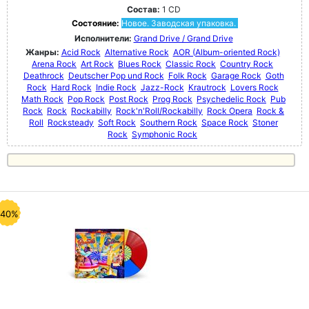
Состав:
1 CD
Состояние:
Новое. Заводская упаковка.
Исполнители:
Grand Drive / Grand Drive
Жанры:
Acid Rock
Alternative Rock
AOR (Album-oriented Rock)
Arena Rock
Art Rock
Blues Rock
Classic Rock
Country Rock
Deathrock
Deutscher Pop und Rock
Folk Rock
Garage Rock
Goth
Rock
Hard Rock
Indie Rock
Jazz-Rock
Krautrock
Lovers Rock
Math Rock
Pop Rock
Post Rock
Prog Rock
Psychedelic Rock
Pub
Rock
Rock
Rockabilly
Rock'n'Roll/Rockabilly
Rock Opera
Rock &
Roll
Rocksteady
Soft Rock
Southern Rock
Space Rock
Stoner
Rock
Symphonic Rock
-40%