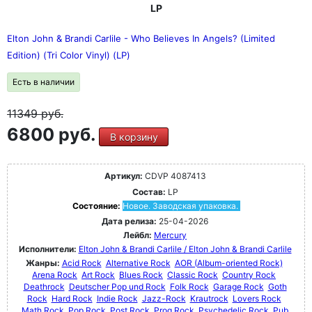
LP
Elton John & Brandi Carlile - Who Believes In Angels? (Limited
Edition) (Tri Color Vinyl) (LP)
Есть в наличии
11349
руб.
6800 руб.
В корзину
Артикул:
CDVP 4087413
Состав:
LP
Состояние:
Новое. Заводская упаковка.
Дата релиза:
25-04-2026
Лейбл:
Mercury
Исполнители:
Elton John & Brandi Carlile / Elton John & Brandi Carlile
Жанры:
Acid Rock
Alternative Rock
AOR (Album-oriented Rock)
Arena Rock
Art Rock
Blues Rock
Classic Rock
Country Rock
Deathrock
Deutscher Pop und Rock
Folk Rock
Garage Rock
Goth
Rock
Hard Rock
Indie Rock
Jazz-Rock
Krautrock
Lovers Rock
Math Rock
Pop Rock
Post Rock
Prog Rock
Psychedelic Rock
Pub