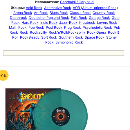
Исполнители:
Garybaldi / Garybaldi
Жанры:
Acid Rock
Alternative Rock
AOR (Album-oriented Rock)
Arena Rock
Art Rock
Blues Rock
Classic Rock
Country Rock
Deathrock
Deutscher Pop und Rock
Folk Rock
Garage Rock
Goth
Rock
Hard Rock
Indie Rock
Jazz-Rock
Krautrock
Lovers Rock
Math Rock
Pop Rock
Post Rock
Prog Rock
Psychedelic Rock
Pub
Rock
Rock
Rockabilly
Rock'n'Roll/Rockabilly
Rock Opera
Rock &
Roll
Rocksteady
Soft Rock
Southern Rock
Space Rock
Stoner
Rock
Symphonic Rock
-9%