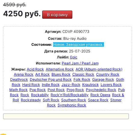
4599
руб.
4250 руб.
В корзину
Артикул:
CDVP 4090773
Состав:
Blu-ray Audio
Состояние:
Новое. Заводская упаковка.
Дата релиза:
25-07-2025
Лейбл:
Epic
Исполнители:
Pearl Jam / Pearl Jam
Жанры:
Acid Rock
Alternative Rock
AOR (Album-oriented Rock)
Arena Rock
Art Rock
Blues Rock
Classic Rock
Country Rock
Deathrock
Deutscher Pop und Rock
Folk Rock
Garage Rock
Goth
Rock
Hard Rock
Indie Rock
Jazz-Rock
Krautrock
Lovers Rock
Math Rock
Pop Rock
Post Rock
Prog Rock
Psychedelic Rock
Pub
Rock
Rock
Rockabilly
Rock'n'Roll/Rockabilly
Rock Opera
Rock &
Roll
Rocksteady
Soft Rock
Southern Rock
Space Rock
Stoner
Rock
Symphonic Rock