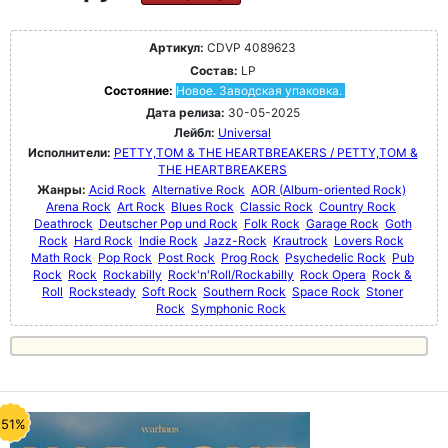
Артикул:
CDVP 4089623
Состав:
LP
Состояние:
Новое. Заводская упаковка.
Дата релиза:
30-05-2025
Лейбл:
Universal
Исполнители:
PETTY,TOM & THE HEARTBREAKERS / PETTY,TOM &
THE HEARTBREAKERS
Жанры:
Acid Rock
Alternative Rock
AOR (Album-oriented Rock)
Arena Rock
Art Rock
Blues Rock
Classic Rock
Country Rock
Deathrock
Deutscher Pop und Rock
Folk Rock
Garage Rock
Goth
Rock
Hard Rock
Indie Rock
Jazz-Rock
Krautrock
Lovers Rock
Math Rock
Pop Rock
Post Rock
Prog Rock
Psychedelic Rock
Pub
Rock
Rock
Rockabilly
Rock'n'Roll/Rockabilly
Rock Opera
Rock &
Roll
Rocksteady
Soft Rock
Southern Rock
Space Rock
Stoner
Rock
Symphonic Rock
-51%