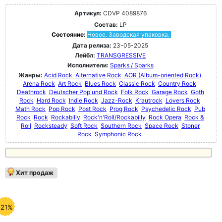
Артикул:
CDVP 4089876
Состав:
LP
Состояние:
Новое. Заводская упаковка.
Дата релиза:
23-05-2025
Лейбл:
TRANSGRESSIVE
Исполнители:
Sparks / Sparks
Жанры:
Acid Rock
Alternative Rock
AOR (Album-oriented Rock)
Arena Rock
Art Rock
Blues Rock
Classic Rock
Country Rock
Deathrock
Deutscher Pop und Rock
Folk Rock
Garage Rock
Goth
Rock
Hard Rock
Indie Rock
Jazz-Rock
Krautrock
Lovers Rock
Math Rock
Pop Rock
Post Rock
Prog Rock
Psychedelic Rock
Pub
Rock
Rock
Rockabilly
Rock'n'Roll/Rockabilly
Rock Opera
Rock &
Roll
Rocksteady
Soft Rock
Southern Rock
Space Rock
Stoner
Rock
Symphonic Rock
Хит продаж
-21%