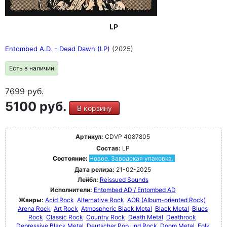
LP
Entombed A.D. - Dead Dawn (LP)
(2025)
Есть в наличии
7699
руб.
5100 руб.
В корзину
Артикул:
CDVP 4087805
Состав:
LP
Состояние:
Новое. Заводская упаковка.
Дата релиза:
21-02-2025
Лейбл:
Reissued Sounds
Исполнители:
Entombed AD / Entombed AD
Жанры:
Acid Rock
Alternative Rock
AOR (Album-oriented Rock)
Arena Rock
Art Rock
Atmospheric Black Metal
Black Metal
Blues
Rock
Classic Rock
Country Rock
Death Metal
Deathrock
Depressive Black Metal
Deutscher Pop und Rock
Doom Metal
Folk