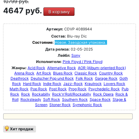
10799
руб.
4647 руб.
В корзину
Артикул:
CDVP 4089944
Состав:
Blu-ray Dic
Состояние:
Новое. Заводская упаковка.
Дата релиза:
02-05-2025
Лейбл:
Sony
Исполнители:
Pink Floyd / Pink Floyd
Жанры:
Acid Rock
Alternative Rock
AOR (Album-oriented Rock)
Arena Rock
Art Rock
Blues Rock
Classic Rock
Country Rock
Deathrock
Deutscher Pop und Rock
Folk Rock
Garage Rock
Goth
Rock
Hard Rock
Indie Rock
Jazz-Rock
Krautrock
Lovers Rock
Math Rock
Pop Rock
Post Rock
Prog Rock
Psychedelic Rock
Pub
Rock
Rock
Rockabilly
Rock'n'Roll/Rockabilly
Rock Opera
Rock &
Roll
Rocksteady
Soft Rock
Southern Rock
Space Rock
Stage &
Screen
Stoner Rock
Symphonic Rock
Хит продаж