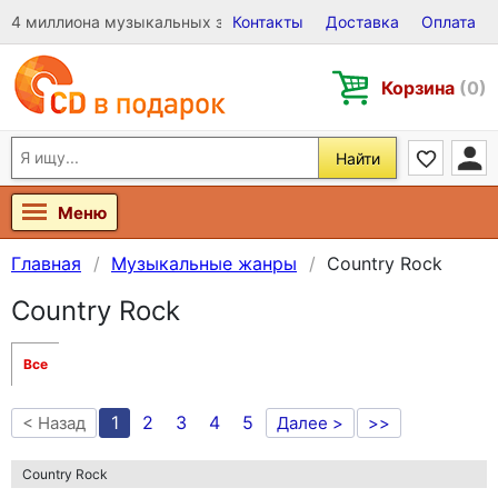
4 миллиона музыкальных записей на Виниле, CD и DVD
Контакты
Доставка
Оплата
Корзина
(0)
Найти
Меню
Главная
Музыкальные жанры
Country Rock
Country Rock
Все
1
2
3
4
5
< Назад
Далее >
>>
Country Rock