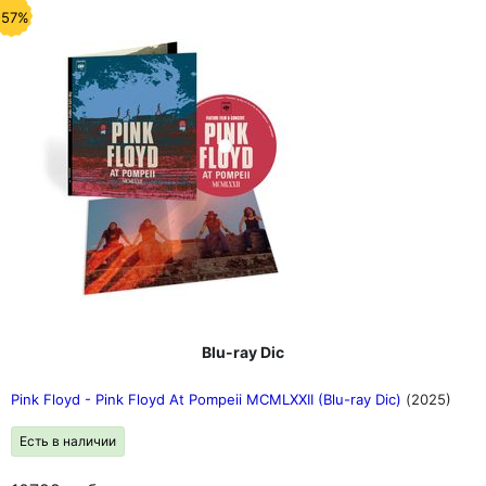
-57%
Blu-ray Dic
Pink Floyd - Pink Floyd At Pompeii MCMLXXII (Blu-ray Dic)
(2025)
Есть в наличии