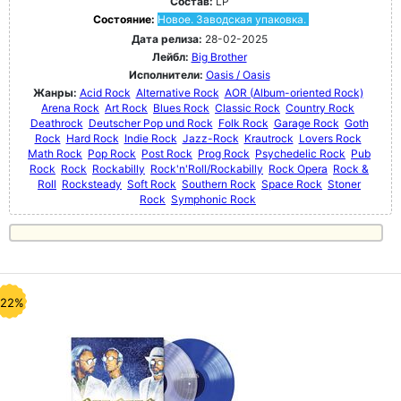
Состав:
LP
Состояние:
Новое. Заводская упаковка.
Дата релиза:
28-02-2025
Лейбл:
Big Brother
Исполнители:
Oasis / Oasis
Жанры:
Acid Rock
Alternative Rock
AOR (Album-oriented Rock)
Arena Rock
Art Rock
Blues Rock
Classic Rock
Country Rock
Deathrock
Deutscher Pop und Rock
Folk Rock
Garage Rock
Goth
Rock
Hard Rock
Indie Rock
Jazz-Rock
Krautrock
Lovers Rock
Math Rock
Pop Rock
Post Rock
Prog Rock
Psychedelic Rock
Pub
Rock
Rock
Rockabilly
Rock'n'Roll/Rockabilly
Rock Opera
Rock &
Roll
Rocksteady
Soft Rock
Southern Rock
Space Rock
Stoner
Rock
Symphonic Rock
-22%