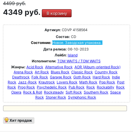
4499
руб.
4349 руб.
В корзину
Артикул:
CDVP 4158564
Состав:
CD
Состояние:
Новое. Заводская упаковка.
Дата релиза:
06-10-2023
Лейбл:
Island
Исполнители:
TOM WAITS / TOM WAITS
Жанры:
Acid Rock
Alternative Rock
AOR (Album-oriented Rock)
Arena Rock
Art Rock
Blues Rock
Classic Rock
Country Rock
Deathrock
Folk Rock
Garage Rock
Goth Rock
Hard Rock
Indie
Rock
Jazz-Rock
Krautrock
Lovers Rock
Math Rock
Pop Rock
Post
Rock
Prog Rock
Psychedelic Rock
Pub Rock
Rock
Rockabilly
Rock
Opera
Rock & Roll
Rocksteady
Soft Rock
Southern Rock
Space
Rock
Stoner Rock
Symphonic Rock
Хит продаж