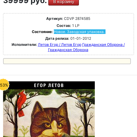
39999 руб.
В корзину
Артикул:
CDVP 2874585
Состав:
1 LP
Состояние:
Новое. Заводская упаковка.
Дата релиза:
01-01-2012
Исполнители:
Летов Егор / Летов Егор
Гражданская Оборона /
Гражданская Оборона
-53%