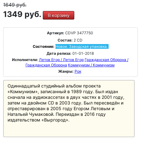
1649
руб.
1349 руб.
В корзину
Артикул:
CDVP 3477750
Состав:
2 CD
Состояние:
Новое. Заводская упаковка.
Дата релиза:
01-01-2018
Исполнители:
Летов Егор / Летов Егор
Гражданская Оборона /
Гражданская Оборона
Коммунизм / Коммунизм
Жанры:
Рок
Одиннадцатый студийный альбом проекта
«Коммунизм», записанный в 1989 году. Был издан
сначала на аудиокассетах в двух частях в 2001 году,
затем на двойном CD в 2003 году. Был пересведён и
отреставрирован в 2005 году Егором Летовым и
Натальей Чумаковой. Переиздан в 2016 году
издательством «Выргород».