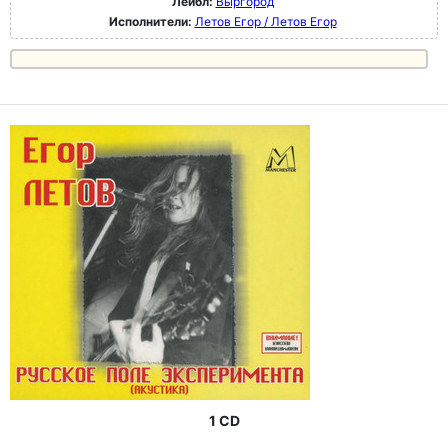
Лейбл:
Выргород
Исполнители:
Летов Егор / Летов Егор
1 CD