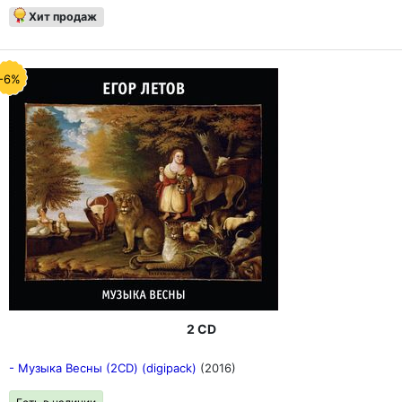
Хит продаж
-6%
2 CD
- Музыка Весны (2CD) (digipack)
(2016)