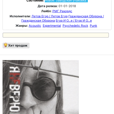
Состояние:
Новое. Заводская упаковка.
Дата релиза:
01-01-2018
Лейбл:
РМГ Рекордс
Исполнители:
Летов Егор / Летов Егор
Гражданская Оборона /
Гражданская Оборона
Егор И О...е / Егор И О...е
Жанры:
Acoustic
Experimental
Psychedelic Rock
Punk
Хит продаж