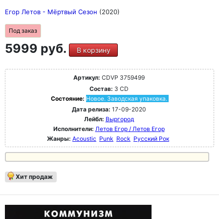
Егор Летов - Мёртвый Сезон
(2020)
Под заказ
5999 руб.
В корзину
Артикул:
CDVP 3759499
Состав:
3 CD
Состояние:
Новое. Заводская упаковка.
Дата релиза:
17-09-2020
Лейбл:
Выргород
Исполнители:
Летов Егор / Летов Егор
Жанры:
Acoustic
Punk
Rock
Русский Рок
Хит продаж