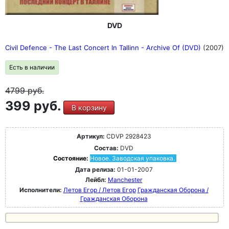
DVD
Civil Defence - The Last Concert In Tallinn - Archive Of (DVD)
(2007)
Есть в наличии
4799
руб.
399 руб.
В корзину
Артикул:
CDVP 2928423
Состав:
DVD
Состояние:
Новое. Заводская упаковка.
Дата релиза:
01-01-2007
Лейбл:
Manchester
Исполнители:
Летов Егор / Летов Егор
Гражданская Оборона /
Гражданская Оборона