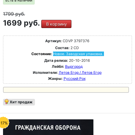
Есть в наличии
1799
руб.
1699 руб.
В корзину
Артикул:
CDVP 3797376
Состав:
2 CD
Состояние:
Новое. Заводская упаковка.
Дата релиза:
20-10-2016
Лейбл:
Выргород
Исполнители:
Летов Егор / Летов Егор
Жанры:
Русский Рок
Хит продаж
-17%