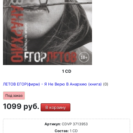
1 CD
ЛЕТОВ ЕГОР(фирм) - Я Не Верю В Анархию (книга)
(0)
Под заказ
1099 руб.
В корзину
Артикул:
CDVP 3713953
Состав:
1 CD