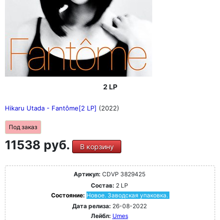
2 LP
Hikaru Utada - Fantôme[2 LP]
(2022)
Под заказ
11538 руб.
В корзину
Артикул:
CDVP 3829425
Состав:
2 LP
Состояние:
Новое. Заводская упаковка.
Дата релиза:
26-08-2022
Лейбл:
Umes