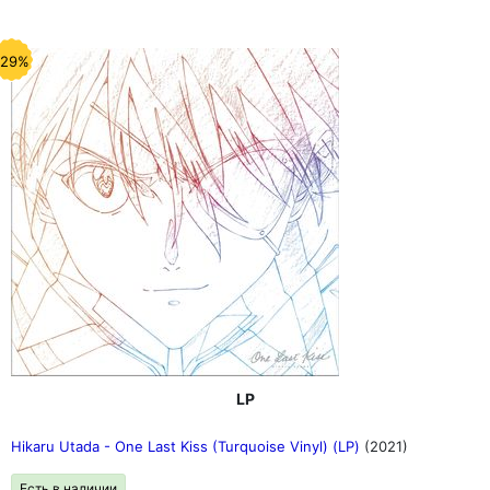
-29%
LP
Hikaru Utada - One Last Kiss (Turquoise Vinyl) (LP)
(2021)
Есть в наличии