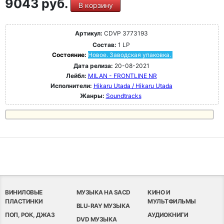
9043 руб.
В корзину
Артикул:
CDVP 3773193
Состав:
1 LP
Состояние:
Новое. Заводская упаковка.
Дата релиза:
20-08-2021
Лейбл:
MILAN - FRONTLINE NR
Исполнители:
Hikaru Utada / Hikaru Utada
Жанры:
Soundtracks
ВИНИЛОВЫЕ
МУЗЫКА НА SACD
КИНО И
ПЛАСТИНКИ
МУЛЬТФИЛЬМЫ
BLU-RAY МУЗЫКА
ПОП, РОК, ДЖАЗ
АУДИОКНИГИ
DVD МУЗЫКА