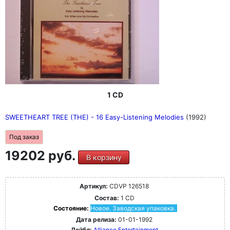
1 CD
SWEETHEART TREE (THE) - 16 Easy-Listening Melodies
(1992)
Под заказ
19202 руб.
В корзину
Артикул:
CDVP 126518
Состав:
1 CD
Состояние:
Новое. Заводская упаковка.
Дата релиза:
01-01-1992
Лейбл:
Alliance Entertainment