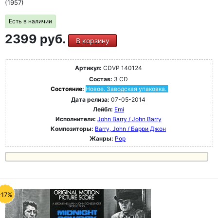
(1957)
Есть в наличии
2399 руб.
В корзину
Артикул:
CDVP 140124
Состав:
3 CD
Состояние:
Новое. Заводская упаковка.
Дата релиза:
07-05-2014
Лейбл:
Emi
Исполнители:
John Barry / John Barry
Композиторы:
Barry, John / Барри Джон
Жанры:
Pop
-17%