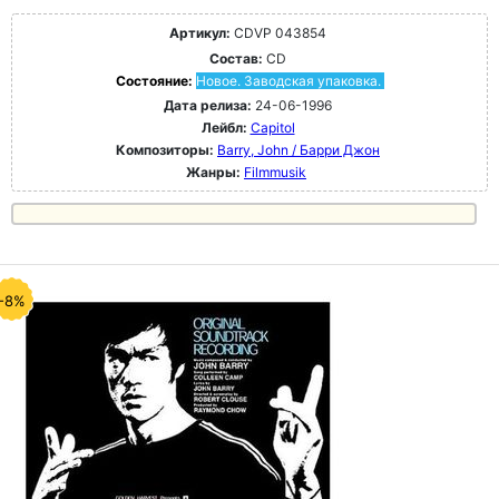
Артикул:
CDVP 043854
Состав:
CD
Состояние:
Новое. Заводская упаковка.
Дата релиза:
24-06-1996
Лейбл:
Capitol
Композиторы:
Barry, John / Барри Джон
Жанры:
Filmmusik
-8%