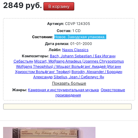
2849 руб.
В корзину
Артикул:
CDVP 124305
Состав:
1 CD
Состояние:
Новое. Заводская упаковка.
Дата релиза:
01-01-2000
Лейбл:
Naxos Classics
Композиторы:
Bach, Johann Sebastian / Бах Иоганн
Себастьян
Mozart, Wolfgang Amadeus (Joannes Chrysostomus
Wolfgang Theophilus) / Моцарт Вольфганг Амадей (Иоганн
Хризостом Вольфганг Теофил)
Borodin, Alexander / Бородин
Александр
Sibelius, Jean / Сибелиус Ян
Показать больше
Жанры:
Камерная и инструментальная музыка
Оркестровые
произведения