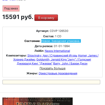
Под заказ
15591 руб.
В корзину
Артикул:
CDVP 126530
Состав:
1 CD
Состояние:
Новое. Заводская упаковка.
Дата релиза:
01-01-1994
Лейбл:
Naxos International
Композиторы:
Stravinsky, Igor / Стравинский Игорь
Horner, James /
Хорнер Джеймс
Goldsmith, Jerrald King "Jerry" / Голдсмит
Джерралд Кинг "Джерри"
Barry, John / Барри Джон
Показать больше
Жанры:
Оркестровые произведения