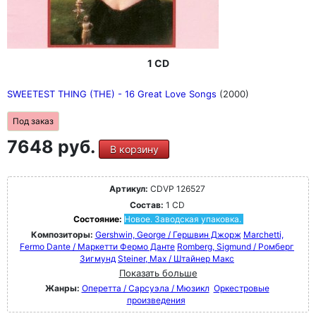
1 CD
SWEETEST THING (THE) - 16 Great Love Songs
(2000)
Под заказ
7648 руб.
В корзину
Артикул:
CDVP 126527
Состав:
1 CD
Состояние:
Новое. Заводская упаковка.
Композиторы:
Gershwin, George / Гершвин Джорж
Marchetti,
Fermo Dante / Маркетти Фермо Данте
Romberg, Sigmund / Ромберг
Зигмунд
Steiner, Max / Штайнер Макс
Показать больше
Жанры:
Оперетта / Сарсуэла / Мюзикл
Оркестровые
произведения