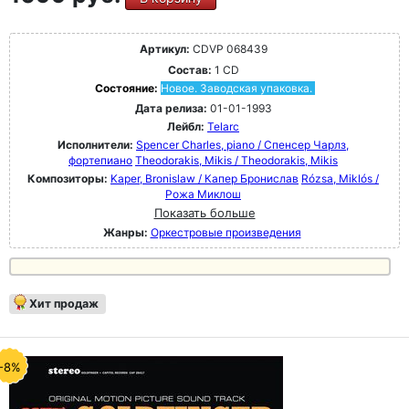
Артикул:
CDVP 068439
Состав:
1 CD
Состояние:
Новое. Заводская упаковка.
Дата релиза:
01-01-1993
Лейбл:
Telarc
Исполнители:
Spencer Charles, piano / Спенсер Чарлз,
фортепиано
Theodorakis, Mikis / Theodorakis, Mikis
Композиторы:
Kaper, Bronislaw / Капер Бронислав
Rózsa, Miklós /
Рожа Миклош
Показать больше
Жанры:
Оркестровые произведения
Хит продаж
-8%