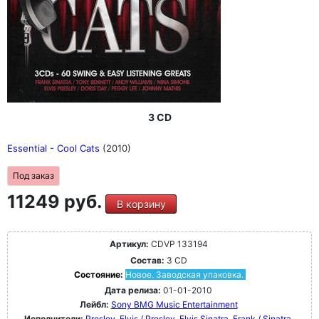
3 CD
Essential - Cool Cats
(2010)
Под заказ
11249 руб.
В корзину
Артикул:
CDVP 133194
Состав:
3 CD
Состояние:
Новое. Заводская упаковка.
Дата релиза:
01-01-2010
Лейбл:
Sony BMG Music Entertainment
Исполнители:
Presley, Elvis / Presley, Elvis
Sinatra, Frank / Sinatra,