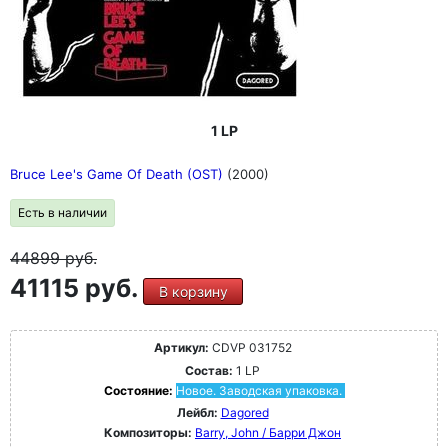
1 LP
Bruce Lee's Game Of Death (OST)
(2000)
Есть в наличии
44899
руб.
41115 руб.
В корзину
Артикул:
CDVP 031752
Состав:
1 LP
Состояние:
Новое. Заводская упаковка.
Лейбл:
Dagored
Композиторы:
Barry, John / Барри Джон