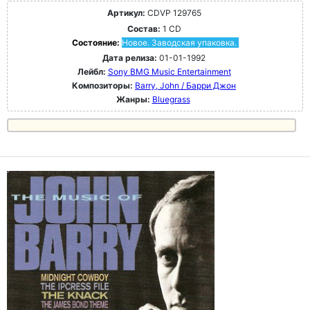
Артикул:
CDVP 129765
Состав:
1 CD
Состояние:
Новое. Заводская упаковка.
Дата релиза:
01-01-1992
Лейбл:
Sony BMG Music Entertainment
Композиторы:
Barry, John / Барри Джон
Жанры:
Bluegrass