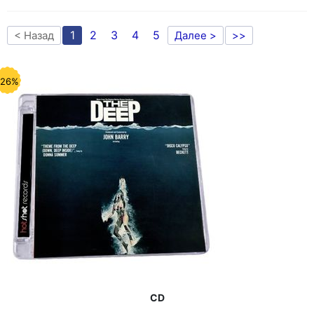
1
2
3
4
5
< Назад
Далее >
>>
-26%
CD