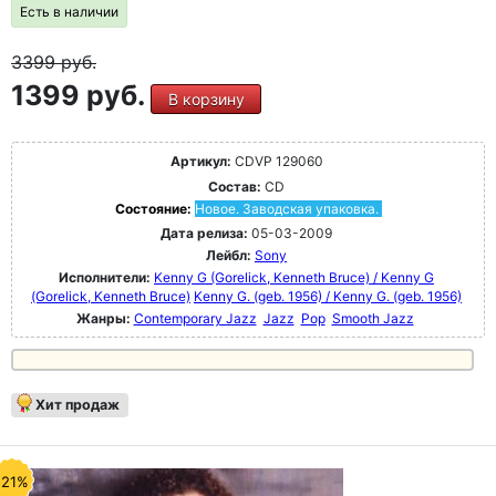
Есть в наличии
3399
руб.
1399 руб.
В корзину
Артикул:
CDVP 129060
Состав:
CD
Состояние:
Новое. Заводская упаковка.
Дата релиза:
05-03-2009
Лейбл:
Sony
Исполнители:
Kenny G (Gorelick, Kenneth Bruce) / Kenny G
(Gorelick, Kenneth Bruce)
Kenny G. (geb. 1956) / Kenny G. (geb. 1956)
Жанры:
Contemporary Jazz
Jazz
Pop
Smooth Jazz
Хит продаж
-21%