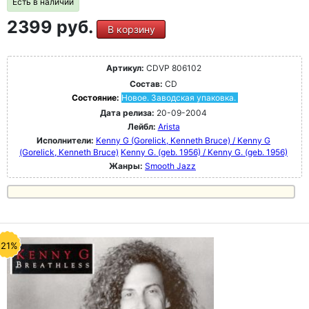
Есть в наличии
2399 руб.
В корзину
Артикул:
CDVP 806102
Состав:
CD
Состояние:
Новое. Заводская упаковка.
Дата релиза:
20-09-2004
Лейбл:
Arista
Исполнители:
Kenny G (Gorelick, Kenneth Bruce) / Kenny G
(Gorelick, Kenneth Bruce)
Kenny G. (geb. 1956) / Kenny G. (geb. 1956)
Жанры:
Smooth Jazz
-21%