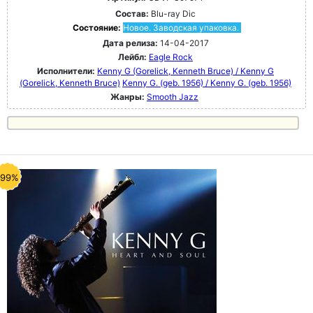
Состав:
Blu-ray Dic
Состояние:
Новое. Заводская упаковка.
Дата релиза:
14-04-2017
Лейбл:
Eagle Rock
Исполнители:
Kenny G (Gorelick, Kenneth Bruce) / Kenny G
(Gorelick, Kenneth Bruce)
Kenny G. (geb. 1956) / Kenny G. (geb. 1956)
Жанры:
Smooth Jazz
-99%