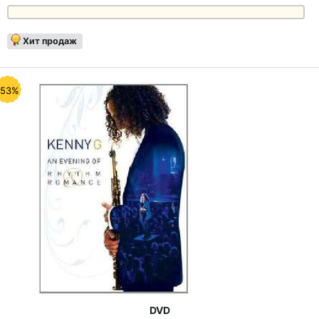
Хит продаж
-53%
DVD