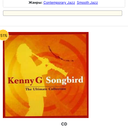
Жанры:
Contemporary Jazz
Smooth Jazz
-51%
CD