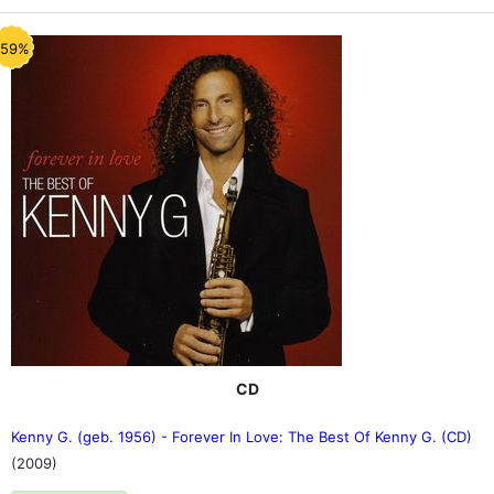
-59%
CD
Kenny G. (geb. 1956) - Forever In Love: The Best Of Kenny G. (CD)
(2009)