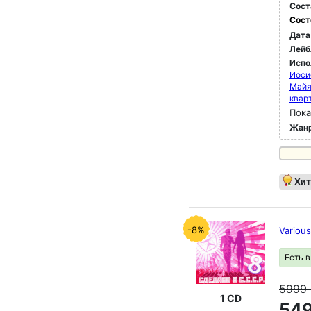
Сост
Сост
Дата
Лейб
Испо
Иоси
Май
квар
Пока
Жан
Хит
-8%
Variou
Есть 
5999
1 CD
549