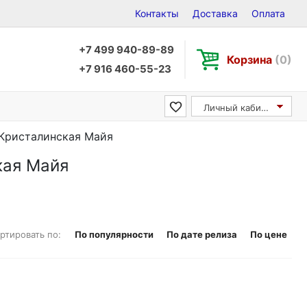
Контакты
Доставка
Оплата
+7 499 940-89-89
Корзина
(0)
+7 916 460-55-23
Личный кабинет
 Кристалинская Майя
кая Майя
ртировать по:
По популярности
По дате релиза
По цене