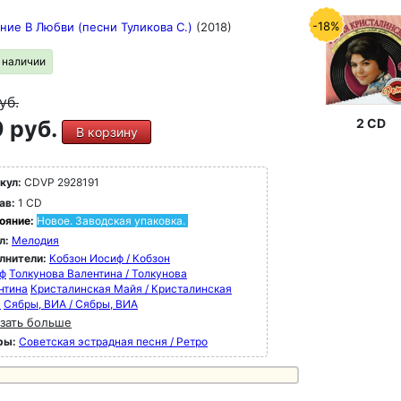
-18%
ние В Любви (песни Туликова С.)
(2018)
в наличии
уб.
2 CD
 руб.
В корзину
кул:
CDVP 2928191
ав:
1 CD
ояние:
Новое. Заводская упаковка.
л:
Мелодия
лнители:
Кобзон Иосиф / Кобзон
ф
Толкунова Валентина / Толкунова
нтина
Кристалинская Майя / Кристалинская
я
Сябры, ВИА / Сябры, ВИА
зать больше
ры:
Советская эстрадная песня / Ретро