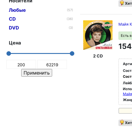
Носители
Хит
Любые
(57)
CD
(36)
Майя К
DVD
(3)
Есть 
Цена
154
2 CD
Арти
Сост
Сост
Лейб
Испо
Май
Жан
Хит