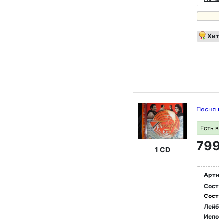
Хит
Песня 
Есть 
799
1 CD
Арти
Сост
Сост
Лейб
Испо