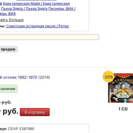
ф
Кристалинская Майя / Кристалинская
я
Пьеха Эдита / Пьеха Эдита
Песняры, ВИА /
яры, ВИА
зать больше
ры:
Советская эстрадная песня / Ретро
 продаж
-20%
й огонек 1962-1970
(2014)
в наличии
9
руб.
1 CD
 руб.
В корзину
кул:
CDVP 3387990