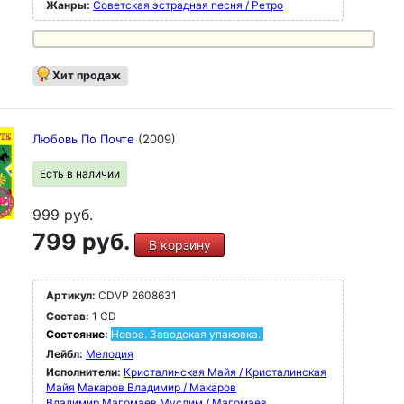
Жанры:
Советская эстрадная песня / Ретро
Хит продаж
Любовь По Почте
(2009)
Есть в наличии
999
руб.
799 руб.
В корзину
Артикул:
CDVP 2608631
Состав:
1 CD
Состояние:
Новое. Заводская упаковка.
Лейбл:
Мелодия
Исполнители:
Кристалинская Майя / Кристалинская
Майя
Макаров Владимир / Макаров
Владимир
Магомаев Муслим / Магомаев