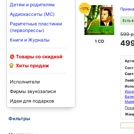
Детям и родителям
-17%
Призна
Аудиокассеты (MC)
Есть 
Раритетные пластинки
(первопрессы)
599
р
Книги и Журналы
1 CD
499
Товары со скидкой
Арти
Хиты продаж
Сост
Сост
Лейб
Исполнители
Испо
Фирмы звукозаписи
Иоси
Вале
Идеи для подарков
Май
Пока
Жан
Фильтры