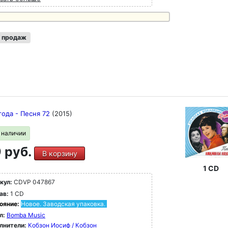
 продаж
года - Песня 72
(2015)
в наличии
 руб.
В корзину
1 CD
кул:
CDVP 047867
ав:
1 CD
ояние:
Новое. Заводская упаковка.
л:
Bomba Music
лнители:
Кобзон Иосиф / Кобзон