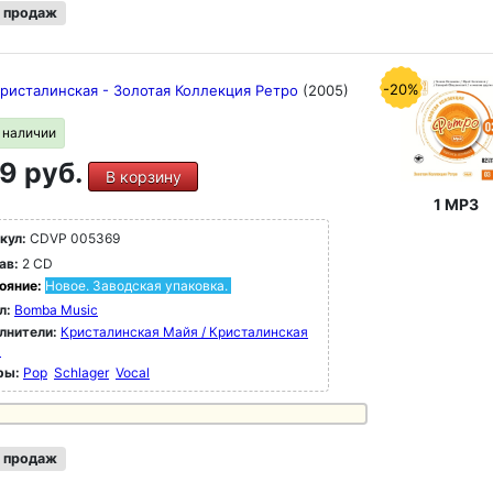
 продаж
-20%
ристалинская - Золотая Коллекция Ретро
(2005)
в наличии
9 руб.
В корзину
1 MP3
кул:
CDVP 005369
ав:
2 CD
ояние:
Новое. Заводская упаковка.
л:
Bomba Music
лнители:
Кристалинская Майя / Кристалинская
я
ры:
Pop
Schlager
Vocal
 продаж