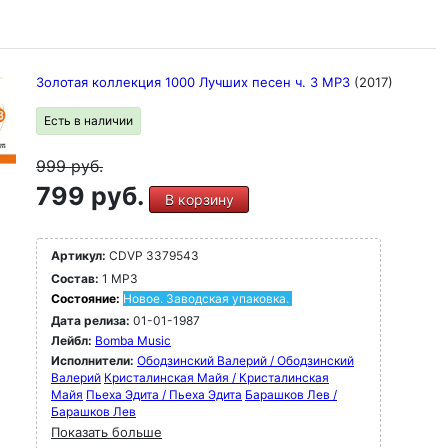
Золотая коллекция 1000 Лучших песен ч. 3 MP3
(2017)
Есть в наличии
999
руб.
799 руб.
В корзину
Артикул:
CDVP 3379543
Состав:
1 MP3
Состояние:
Новое. Заводская упаковка.
Дата релиза:
01-01-1987
Лейбл:
Bomba Music
Исполнители:
Ободзинский Валерий / Ободзинский
Валерий
Кристалинская Майя / Кристалинская
Майя
Пьеха Эдита / Пьеха Эдита
Барашков Лев /
Барашков Лев
Показать больше