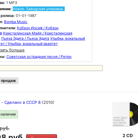
ав:
1 MP3
ояние:
Новое. Заводская упаковка.
 релиза:
01-01-1987
л:
Bomba Music
лнители:
Кобзон Иосиф / Кобзон
ф
Кристалинская Майя / Кристалинская
я
Пьеха Эдита / Пьеха Эдита
Улыбка, вокальный
тет / Улыбка, вокальный квартет
зать больше
ры:
Советская эстрадная песня / Ретро
 продаж
s - Сделано в СССР 8
(2010)
в наличии
руб.
8 руб.
2 CD