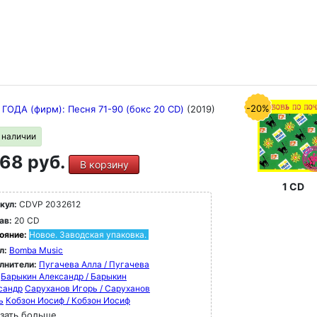
-20%
ГОДА (фирм): Песня 71-90 (бокс 20 CD)
(2019)
в наличии
68 руб.
В корзину
1 CD
кул:
CDVP 2032612
ав:
20 CD
ояние:
Новое. Заводская упаковка.
л:
Bomba Music
лнители:
Пугачева Алла / Пугачева
Барыкин Александр / Барыкин
сандр
Саруханов Игорь / Саруханов
ь
Кобзон Иосиф / Кобзон Иосиф
зать больше