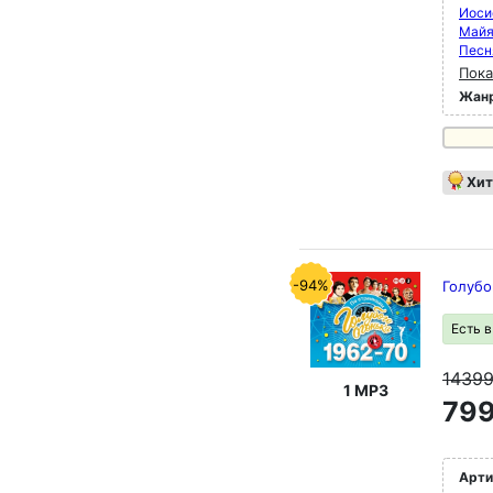
Иоси
Май
Песн
Пока
Жан
Хит
-94%
Голубо
Есть 
1439
1 MP3
799
Арти