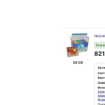
ПЕСНЯ 
Есть 
821
20 CD
Арти
Сост
Сост
Лейб
Испо
Алла
Алек
Игор
Пока