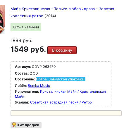
Майя Кристалинская - Только любовь права - Золотая
коллекция ретро
(2014)
Есть в наличии
1899
руб.
1549 руб.
В корзину
Артикул:
CDVP 063670
Состав:
2 CD
Состояние:
Новое. Заводская упаковка.
Лейбл:
Bomba Music
Исполнители:
Кристалинская Майя / Кристалинская
Майя
Жанры:
Советская эстрадная песня / Ретро
Хит продаж