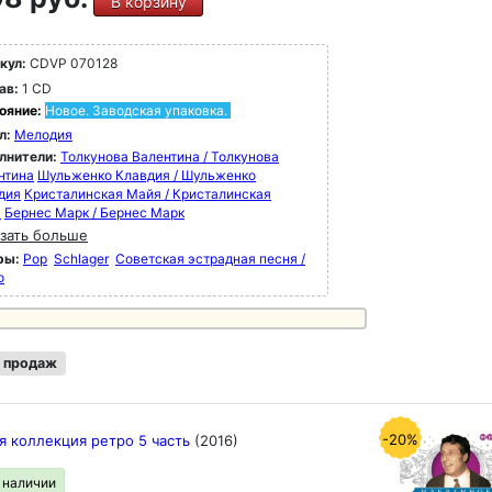
В корзину
кул:
CDVP 070128
ав:
1 CD
ояние:
Новое. Заводская упаковка.
л:
Мелодия
лнители:
Толкунова Валентина / Толкунова
нтина
Шульженко Клавдия / Шульженко
дия
Кристалинская Майя / Кристалинская
я
Бернес Марк / Бернес Марк
зать больше
ры:
Pop
Schlager
Советская эстрадная песня /
о
 продаж
-20%
я коллекция ретро 5 часть
(2016)
в наличии