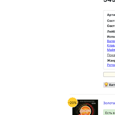
Арти
Сост
Сост
Лейб
Испо
Вале
Клав
Май
Пока
Жан
Ретр
Хит
-20%
Золота
Есть 