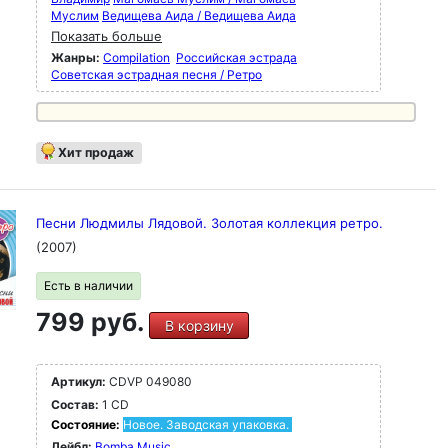
Муслим
Ведищева Аида / Ведищева Аида
Показать больше
Жанры:
Compilation
Российская эстрада
Советская эстрадная песня / Ретро
Хит продаж
Песни Людмилы Лядовой. Золотая коллекция ретро.
(2007)
Есть в наличии
799 руб.
В корзину
Артикул:
CDVP 049080
Состав:
1 CD
Состояние:
Новое. Заводская упаковка.
Лейбл:
Bomba Music