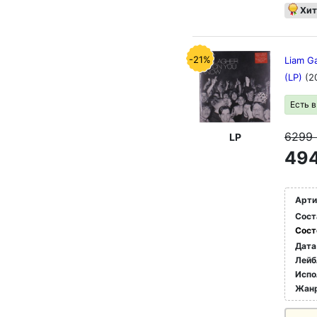
Хит
-21%
Liam Ga
(LP)
(2
Есть 
6299
LP
494
Арти
Сост
Сост
Дата
Лейб
Испо
Жан