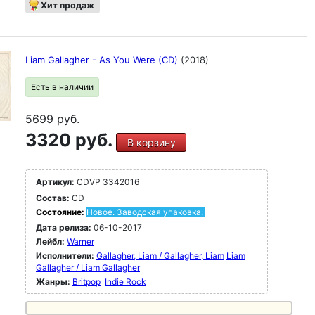
Хит продаж
Liam Gallagher - As You Were (CD)
(2018)
Есть в наличии
5699
руб.
3320 руб.
В корзину
Артикул:
CDVP 3342016
Состав:
CD
Состояние:
Новое. Заводская упаковка.
Дата релиза:
06-10-2017
Лейбл:
Warner
Исполнители:
Gallagher, Liam / Gallagher, Liam
Liam
Gallagher / Liam Gallagher
Жанры:
Britpop
Indie Rock