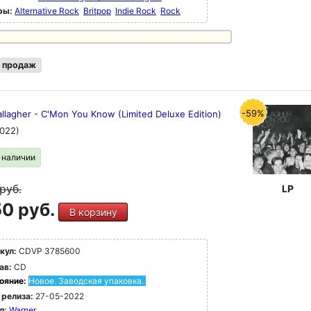
ры:
Alternative Rock
Britpop
Indie Rock
Rock
 продаж
-59%
llagher - C'Mon You Know (Limited Deluxe Edition)
022)
в наличии
руб.
LP
0 руб.
В корзину
кул:
CDVP 3785600
ав:
CD
ояние:
Новое. Заводская упаковка.
 релиза:
27-05-2022
л:
Warner