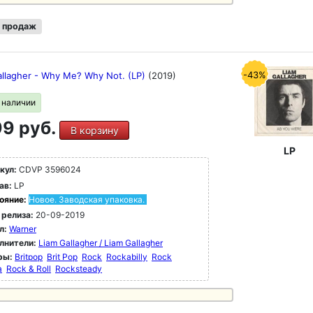
 продаж
-43%
allagher - Why Me? Why Not. (LP)
(2019)
в наличии
9 руб.
В корзину
LP
кул:
CDVP 3596024
ав:
LP
ояние:
Новое. Заводская упаковка.
 релиза:
20-09-2019
л:
Warner
лнители:
Liam Gallagher / Liam Gallagher
ры:
Britpop
Brit Pop
Rock
Rockabilly
Rock
a
Rock & Roll
Rocksteady