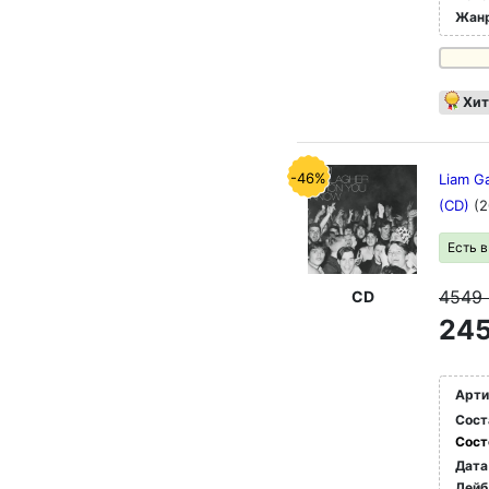
Жан
Хит
-46%
Liam Ga
(CD)
(2
Есть 
4549
CD
245
Арти
Сост
Сост
Дата
Лейб