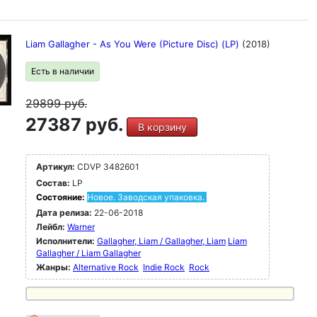
Liam Gallagher - As You Were (Picture Disc) (LP)
(2018)
Есть в наличии
29899
руб.
27387 руб.
В корзину
Артикул:
CDVP 3482601
Состав:
LP
Состояние:
Новое. Заводская упаковка.
Дата релиза:
22-06-2018
Лейбл:
Warner
Исполнители:
Gallagher, Liam / Gallagher, Liam
Liam
Gallagher / Liam Gallagher
Жанры:
Alternative Rock
Indie Rock
Rock