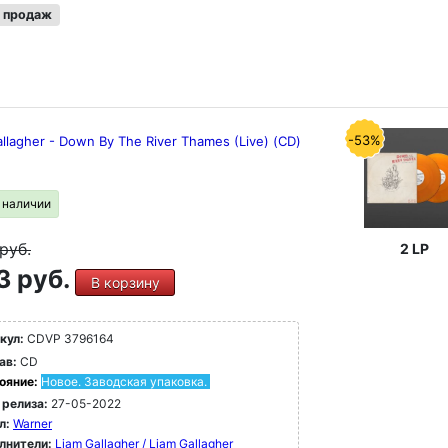
 продаж
-53%
llagher - Down By The River Thames (Live) (CD)
в наличии
руб.
2 LP
3 руб.
В корзину
кул:
CDVP 3796164
ав:
CD
ояние:
Новое. Заводская упаковка.
 релиза:
27-05-2022
л:
Warner
лнители:
Liam Gallagher / Liam Gallagher