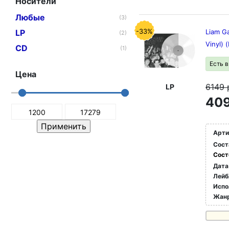
Носители
Любые
(3)
-33%
LP
Liam Ga
(2)
Vinyl) 
CD
(1)
Есть 
Цена
6149
LP
409
Арти
Сост
Сост
Дата
Лейб
Испо
Жан