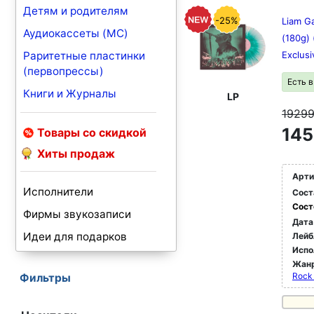
Детям и родителям
-25%
Liam Ga
Аудиокассеты (MC)
(180g) 
Раритетные пластинки
Exclusi
(первопрессы)
Есть 
Книги и Журналы
LP
1929
145
Товары со скидкой
Хиты продаж
Арти
Исполнители
Сост
Сост
Фирмы звукозаписи
Дата
Идеи для подарков
Лейб
Испо
Жан
Rock 
Фильтры