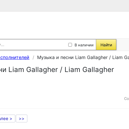
Найти
В наличии
исполнителей
Музыка и песни Liam Gallagher / Liam Ga
и Liam Gallagher / Liam Gallagher
Со
алее >
>>