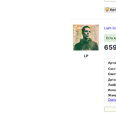
Хит
Liam G
Есть 
659
LP
Арти
Сост
Сост
Дата
Лейб
Испо
Жан
Oper