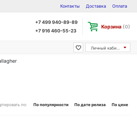
Контакты
Доставка
Оплата
+7 499 940-89-89
Корзина
(0)
+7 916 460-55-23
Личный кабинет
llagher
ртировать по:
По популярности
По дате релиза
По цене