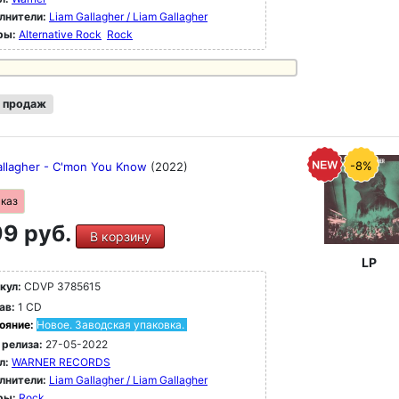
лнители:
Liam Gallagher / Liam Gallagher
ры:
Alternative Rock
Rock
 продаж
-8%
allagher - C'mon You Know
(2022)
аказ
9 руб.
В корзину
LP
кул:
CDVP 3785615
ав:
1 CD
ояние:
Новое. Заводская упаковка.
 релиза:
27-05-2022
л:
WARNER RECORDS
лнители:
Liam Gallagher / Liam Gallagher
ры:
Rock