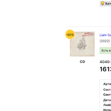
Хит
-60%
Liam Ga
(2022)
Есть 
4049
CD
161
Арти
Сост
Сост
Дата
Лейб
Испо