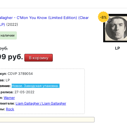
-8%
llagher - C'Mon You Know (Limited Edition) (Clear
(LP)
(2022)
в наличии
руб.
LP
9 руб.
В корзину
кул:
CDVP 3789054
ав:
LP
ояние:
Новое. Заводская упаковка.
 релиза:
27-05-2022
л:
Warner
лнители:
Liam Gallagher / Liam Gallagher
ры:
Rock