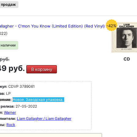
 продаж
-42%
llagher - C'mon You Know (Limited Edition) (Red Vinyl)
022)
в наличии
руб.
CD
9 руб.
В корзину
кул:
CDVP 3789061
ав:
LP
ояние:
Новое. Заводская упаковка.
 релиза:
27-05-2022
л:
Warner
лнители:
Liam Gallagher / Liam Gallagher
ры:
Rock