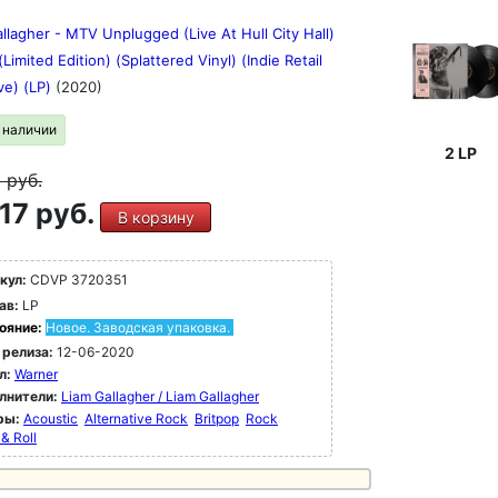
llagher - MTV Unplugged (Live At Hull City Hall)
(Limited Edition) (Splattered Vinyl) (Indie Retail
ve) (LP)
(2020)
в наличии
2 LP
9
руб.
17 руб.
В корзину
кул:
CDVP 3720351
ав:
LP
ояние:
Новое. Заводская упаковка.
 релиза:
12-06-2020
л:
Warner
лнители:
Liam Gallagher / Liam Gallagher
ры:
Acoustic
Alternative Rock
Britpop
Rock
& Roll