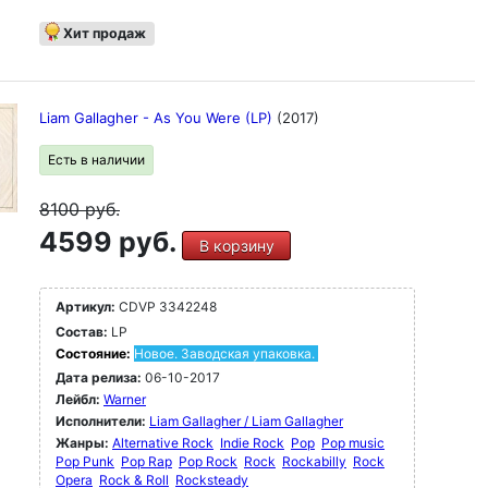
Хит продаж
Liam Gallagher - As You Were (LP)
(2017)
Есть в наличии
8100
руб.
4599 руб.
В корзину
Артикул:
CDVP 3342248
Состав:
LP
Состояние:
Новое. Заводская упаковка.
Дата релиза:
06-10-2017
Лейбл:
Warner
Исполнители:
Liam Gallagher / Liam Gallagher
Жанры:
Alternative Rock
Indie Rock
Pop
Pop music
Pop Punk
Pop Rap
Pop Rock
Rock
Rockabilly
Rock
Opera
Rock & Roll
Rocksteady