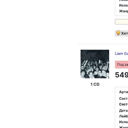
Испо
Жан
Хит
Liam G
Под з
549
1 CD
Арти
Сост
Сост
Дата
Лейб
Испо
Жан