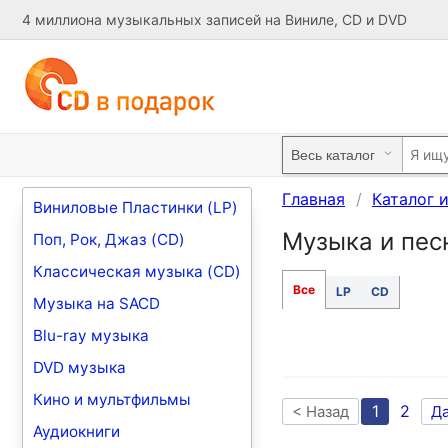
4 миллиона музыкальных записей на Виниле, CD и DVD
Главная
Каталог 
Виниловые Пластинки (LP)
Музыка и песн
Поп, Рок, Джаз (CD)
Классическая музыка (CD)
Все
LP
CD
Музыка на SACD
Blu-ray музыка
DVD музыка
Кино и мультфильмы
1
2
< Назад
Д
Аудиокниги