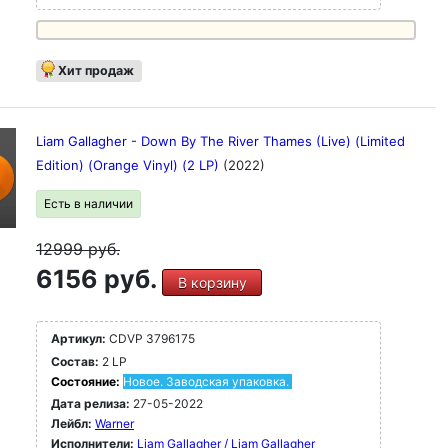
Хит продаж
Liam Gallagher - Down By The River Thames (Live) (Limited
Edition) (Orange Vinyl) (2 LP)
(2022)
Есть в наличии
12999
руб.
6156 руб.
В корзину
Артикул:
CDVP 3796175
Состав:
2 LP
Состояние:
Новое. Заводская упаковка.
Дата релиза:
27-05-2022
Лейбл:
Warner
Исполнители:
Liam Gallagher / Liam Gallagher