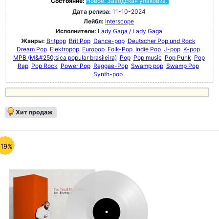
Состояние:
Новое. Заводская упаковка.
Дата релиза:
11-10-2024
Лейбл:
Interscope
Исполнители:
Lady Gaga / Lady Gaga
Жанры:
Britpop
Brit Pop
Dance-pop
Deutscher Pop und Rock
Dream Pop
Elektropop
Europop
Folk-Pop
Indie Pop
J-pop
K-pop
MPB (M&#250;sica popular brasileira)
Pop
Pop music
Pop Punk
Pop
Rap
Pop Rock
Power Pop
Reggae-Pop
Swamp pop
Swamp Pop
Synth-pop
Хит продаж
-19%