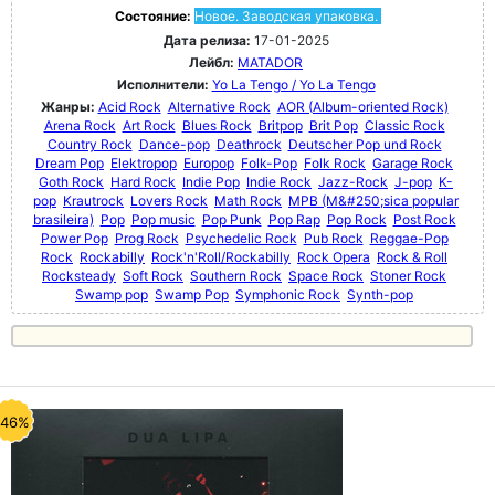
Состояние:
Новое. Заводская упаковка.
Дата релиза:
17-01-2025
Лейбл:
MATADOR
Исполнители:
Yo La Tengo / Yo La Tengo
Жанры:
Acid Rock
Alternative Rock
AOR (Album-oriented Rock)
Arena Rock
Art Rock
Blues Rock
Britpop
Brit Pop
Classic Rock
Country Rock
Dance-pop
Deathrock
Deutscher Pop und Rock
Dream Pop
Elektropop
Europop
Folk-Pop
Folk Rock
Garage Rock
Goth Rock
Hard Rock
Indie Pop
Indie Rock
Jazz-Rock
J-pop
K-
pop
Krautrock
Lovers Rock
Math Rock
MPB (M&#250;sica popular
brasileira)
Pop
Pop music
Pop Punk
Pop Rap
Pop Rock
Post Rock
Power Pop
Prog Rock
Psychedelic Rock
Pub Rock
Reggae-Pop
Rock
Rockabilly
Rock'n'Roll/Rockabilly
Rock Opera
Rock & Roll
Rocksteady
Soft Rock
Southern Rock
Space Rock
Stoner Rock
Swamp pop
Swamp Pop
Symphonic Rock
Synth-pop
-46%