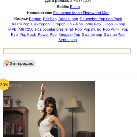
Дата релиза:
21-03-2025
Лейбл:
Rhino
Исполнители:
Fleetwood Mac / Fleetwood Mac
Жанры:
Britpop
Brit Pop
Dance-pop
Deutscher Pop und Rock
Dream Pop
Elektropop
Europop
Folk-Pop
Indie Pop
J-pop
K-pop
MPB (M&#250;sica popular brasileira)
Pop
Pop music
Pop Punk
Pop
Rap
Pop Rock
Power Pop
Reggae-Pop
Swamp pop
Swamp Pop
Synth-pop
Хит продаж
-30%