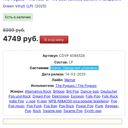
Green Vinyl) (LP)
(2025)
Есть в наличии
8999
руб.
4749 руб.
В корзину
Артикул:
CDVP 4084528
Состав:
LP
Состояние:
Новое. Заводская упаковка.
Дата релиза:
14-03-2025
Лейбл:
Warner
Исполнители:
The Pogues / The Pogues
Жанры:
Alternative Rock
Britpop
Brit Pop
Dance-pop
Deutscher
Pop und Rock
Dream Pop
Elektropop
Europop
Folk-Pop
Folk Rock
Indie Pop
J-pop
K-pop
MPB (M&#250;sica popular brasileira)
Pop
Pop music
Pop Punk
Pop Rap
Pop Rock
Power Pop
Punk
Reggae-
Pop
Rock
Swamp pop
Swamp Pop
Synth-pop