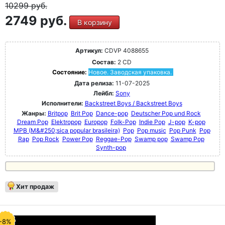
10299
руб.
2749 руб.
В корзину
Артикул:
CDVP 4088655
Состав:
2 CD
Состояние:
Новое. Заводская упаковка.
Дата релиза:
11-07-2025
Лейбл:
Sony
Исполнители:
Backstreet Boys / Backstreet Boys
Жанры:
Britpop
Brit Pop
Dance-pop
Deutscher Pop und Rock
Dream Pop
Elektropop
Europop
Folk-Pop
Indie Pop
J-pop
K-pop
MPB (M&#250;sica popular brasileira)
Pop
Pop music
Pop Punk
Pop
Rap
Pop Rock
Power Pop
Reggae-Pop
Swamp pop
Swamp Pop
Synth-pop
Хит продаж
-8%