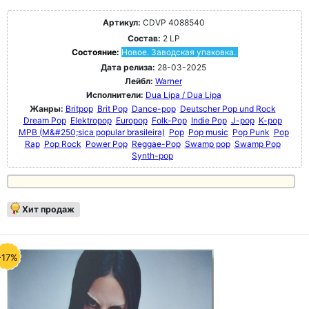
Артикул:
CDVP 4088540
Состав:
2 LP
Состояние:
Новое. Заводская упаковка.
Дата релиза:
28-03-2025
Лейбл:
Warner
Исполнители:
Dua Lipa / Dua Lipa
Жанры:
Britpop
Brit Pop
Dance-pop
Deutscher Pop und Rock
Dream Pop
Elektropop
Europop
Folk-Pop
Indie Pop
J-pop
K-pop
MPB (M&#250;sica popular brasileira)
Pop
Pop music
Pop Punk
Pop
Rap
Pop Rock
Power Pop
Reggae-Pop
Swamp pop
Swamp Pop
Synth-pop
Хит продаж
-17%