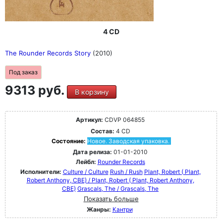
4 CD
The Rounder Records Story
(2010)
Под заказ
9313 руб.
В корзину
Артикул:
CDVP 064855
Состав:
4 CD
Состояние:
Новое. Заводская упаковка.
Дата релиза:
01-01-2010
Лейбл:
Rounder Records
Исполнители:
Culture / Culture
Rush / Rush
Plant, Robert ( Plant,
Robert Anthony, CBE) / Plant, Robert ( Plant, Robert Anthony,
CBE)
Grascals, The / Grascals, The
Показать больше
Жанры:
Кантри