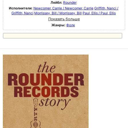
Лейбл:
Rounder
Исполнители:
Newcomer, Carrie / Newcomer, Carrie
Griffith, Nanci /
Griffith, Nanci
Morrissey, Bill / Morrissey, Bill
Paul, Ellis / Paul, Ellis
Показать больше
Жанры:
Фолк