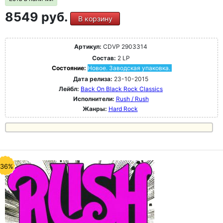
8549 руб.
В корзину
Артикул:
CDVP 2903314
Состав:
2 LP
Состояние:
Новое. Заводская упаковка.
Дата релиза:
23-10-2015
Лейбл:
Back On Black Rock Classics
Исполнители:
Rush / Rush
Жанры:
Hard Rock
-36%