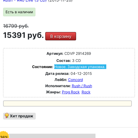
Rush - R40 Live (3 CD)
(2015-11-20)
Есть в наличии
16799
руб.
15391 руб.
В корзину
Артикул:
CDVP 2914269
Состав:
3 CD
Состояние:
Новое. Заводская упаковка.
Дата релиза:
04-12-2015
Лейбл:
Concord
Исполнители:
Rush / Rush
Жанры:
Prog Rock
Rock
Хит продаж
-36%