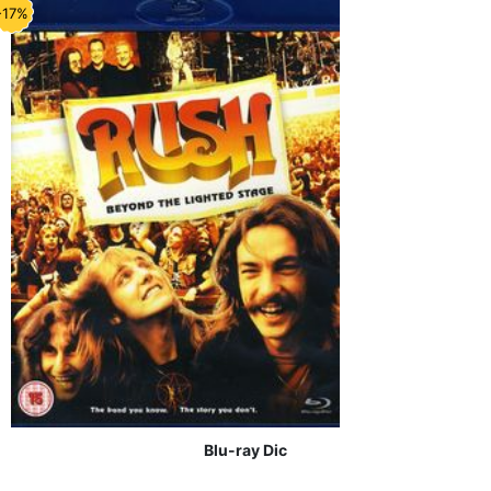
-17%
Blu-ray Dic