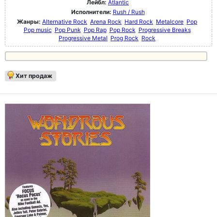
Лейбл:
Atlantic
Исполнители:
Rush / Rush
Жанры:
Alternative Rock
Arena Rock
Hard Rock
Metalcore
Pop
Pop music
Pop Punk
Pop Rap
Pop Rock
Progressive Breaks
Progressive Metal
Prog Rock
Rock
Хит продаж