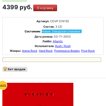
4399 руб.
В корзину
Артикул:
CDVP 074155
Состав:
3 CD
Состояние:
Новое. Заводская упаковка.
Дата релиза:
03-11-2003
Лейбл:
Atlantic
Исполнители:
Rush / Rush
Жанры:
Arena Rock
Hard Rock
Progressive Breaks
Prog Rock
Хит продаж
-44%