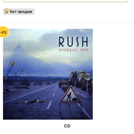
Хит продаж
-4%
CD