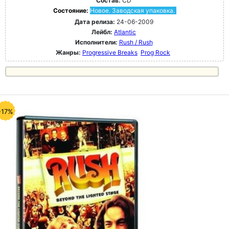
Состав:
CD
Состояние:
Новое. Заводская упаковка.
Дата релиза:
24-06-2009
Лейбл:
Atlantic
Исполнители:
Rush / Rush
Жанры:
Progressive Breaks
Prog Rock
-17%