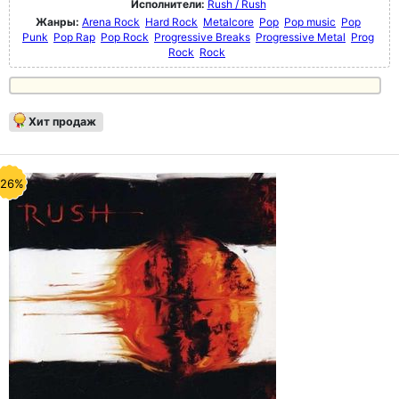
Исполнители:
Rush / Rush
Жанры:
Arena Rock
Hard Rock
Metalcore
Pop
Pop music
Pop
Punk
Pop Rap
Pop Rock
Progressive Breaks
Progressive Metal
Prog
Rock
Rock
Хит продаж
-26%