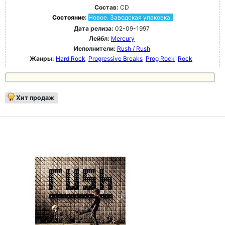
Состав:
CD
Состояние:
Новое. Заводская упаковка.
Дата релиза:
02-09-1997
Лейбл:
Mercury
Исполнители:
Rush / Rush
Жанры:
Hard Rock
Progressive Breaks
Prog Rock
Rock
Хит продаж