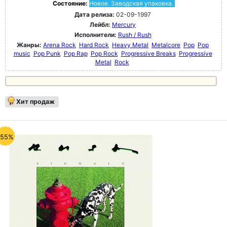
Состояние:
Новое. Заводская упаковка.
Дата релиза:
02-09-1997
Лейбл:
Mercury
Исполнители:
Rush / Rush
Жанры:
Arena Rock
Hard Rock
Heavy Metal
Metalcore
Pop
Pop
music
Pop Punk
Pop Rap
Pop Rock
Progressive Breaks
Progressive
Metal
Rock
Хит продаж
-55%