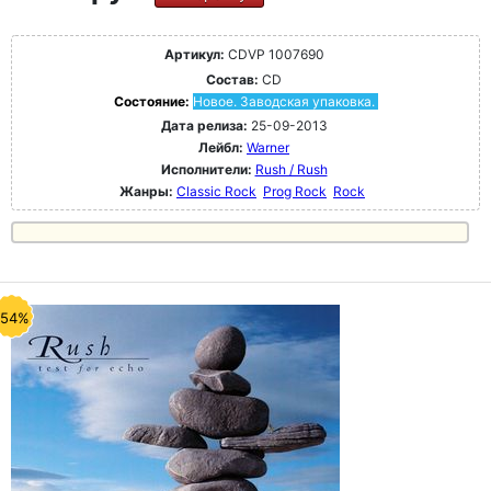
Артикул:
CDVP 1007690
Состав:
CD
Состояние:
Новое. Заводская упаковка.
Дата релиза:
25-09-2013
Лейбл:
Warner
Исполнители:
Rush / Rush
Жанры:
Classic Rock
Prog Rock
Rock
-54%