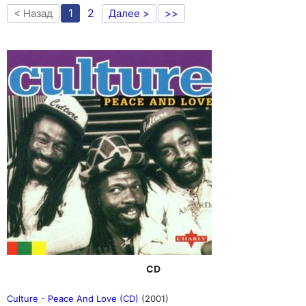
1
2
< Назад
Далее >
>>
CD
Culture - Peace And Love (CD)
(2001)