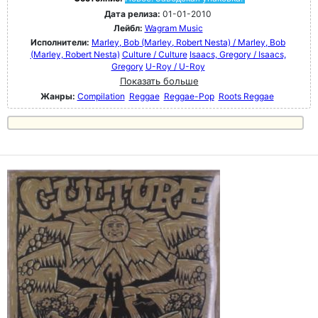
Дата релиза:
01-01-2010
Лейбл:
Wagram Music
Исполнители:
Marley, Bob (Marley, Robert Nesta) / Marley, Bob
(Marley, Robert Nesta)
Culture / Culture
Isaacs, Gregory / Isaacs,
Gregory
U-Roy / U-Roy
Показать больше
Жанры:
Compilation
Reggae
Reggae-Pop
Roots Reggae