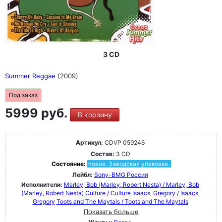
3 CD
Summer Reggae
(2009)
Под заказ
5999 руб.
В корзину
Артикул:
CDVP 059246
Состав:
3 CD
Состояние:
Новое. Заводская упаковка.
Лейбл:
Sony-BMG Россия
Исполнители:
Marley, Bob (Marley, Robert Nesta) / Marley, Bob
(Marley, Robert Nesta)
Culture / Culture
Isaacs, Gregory / Isaacs,
Gregory
Toots and The Maytals / Toots and The Maytals
Показать больше