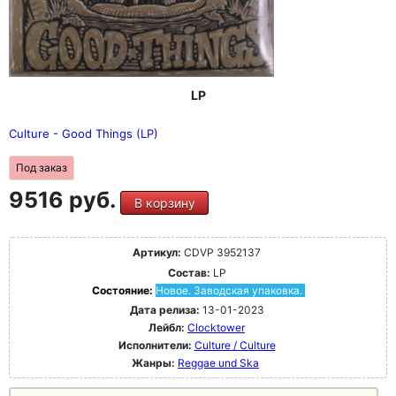
LP
Culture - Good Things (LP)
Под заказ
9516 руб.
В корзину
Артикул:
CDVP 3952137
Состав:
LP
Состояние:
Новое. Заводская упаковка.
Дата релиза:
13-01-2023
Лейбл:
Clocktower
Исполнители:
Culture / Culture
Жанры:
Reggae und Ska