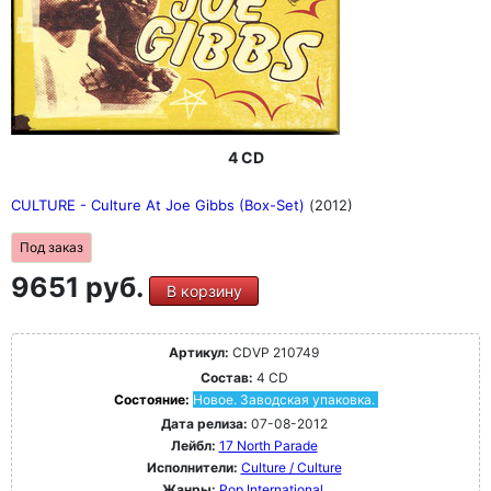
4 CD
CULTURE - Culture At Joe Gibbs (Box-Set)
(2012)
Под заказ
9651 руб.
В корзину
Артикул:
CDVP 210749
Состав:
4 CD
Состояние:
Новое. Заводская упаковка.
Дата релиза:
07-08-2012
Лейбл:
17 North Parade
Исполнители:
Culture / Culture
Жанры:
Pop International