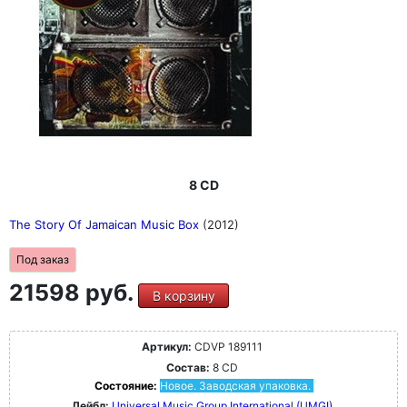
8 CD
The Story Of Jamaican Music Box
(2012)
Под заказ
21598 руб.
В корзину
Артикул:
CDVP 189111
Состав:
8 CD
Состояние:
Новое. Заводская упаковка.
Лейбл:
Universal Music Group International (UMGI)