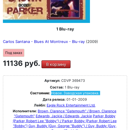
1 Blu-ray
Carlos Santana - Blues At Montreux - Blu-ray
(2009)
Под заказ
11136 руб.
В корзину
Артикул:
CDVP 369473
Состав:
1 Blu-ray
Состояние:
Новое. Заводская упаковка.
Дата релиза:
01-01-2009
Лейбл:
Eagle Rock Entertainment Ltd.
Исполнители:
Brown, Clarence "Gatemouth" / Brown, Clarence
"Gatemouth"
Edwards, Jackie / Edwards, Jackie
Parker, Bobby
(Parker, Robert Lee "Bobby") / Parker, Bobby (Parker, Robert Lee
"Bobby")
Guy, Buddy (Guy, George "Buddy") / Guy, Buddy (Guy,