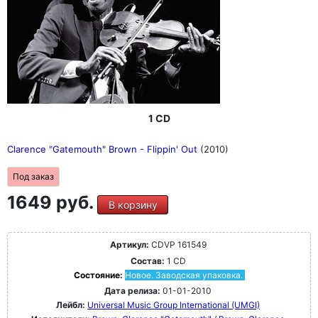
1 CD
Clarence "Gatemouth" Brown - Flippin' Out
(2010)
Под заказ
1649 руб.
В корзину
Артикул:
CDVP 161549
Состав:
1 CD
Состояние:
Новое. Заводская упаковка.
Дата релиза:
01-01-2010
Лейбл:
Universal Music Group International (UMGI)