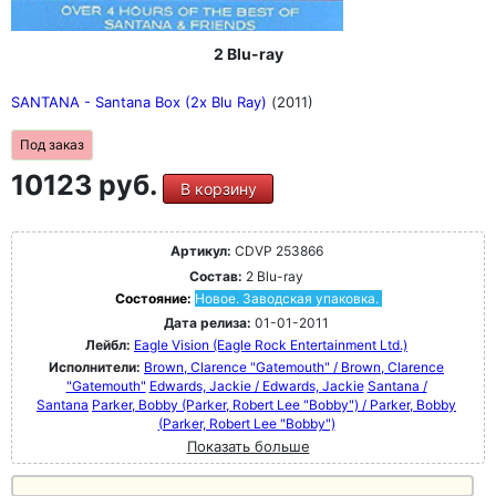
2 Blu-ray
SANTANA - Santana Box (2x Blu Ray)
(2011)
Под заказ
10123 руб.
В корзину
Артикул:
CDVP 253866
Состав:
2 Blu-ray
Состояние:
Новое. Заводская упаковка.
Дата релиза:
01-01-2011
Лейбл:
Eagle Vision (Eagle Rock Entertainment Ltd.)
Исполнители:
Brown, Clarence "Gatemouth" / Brown, Clarence
"Gatemouth"
Edwards, Jackie / Edwards, Jackie
Santana /
Santana
Parker, Bobby (Parker, Robert Lee "Bobby") / Parker, Bobby
(Parker, Robert Lee "Bobby")
Показать больше