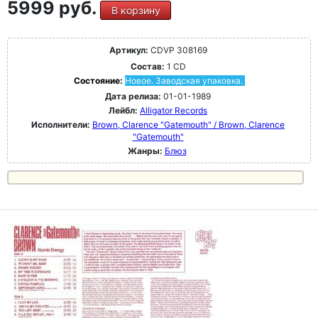
5999 руб.
В корзину
Артикул:
CDVP 308169
Состав:
1 CD
Состояние:
Новое. Заводская упаковка.
Дата релиза:
01-01-1989
Лейбл:
Alligator Records
Исполнители:
Brown, Clarence "Gatemouth" / Brown, Clarence
"Gatemouth"
Жанры:
Блюз