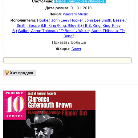
Состояние:
Новое. Заводская упаковка.
Дата релиза:
01-01-2010
Лейбл:
Wagram Music
Исполнители:
Hooker, John Lee / Hooker, John Lee
Smith, Bessie /
Smith, Bessie
B.B. King (King, Riley B.) / B.B. King (King, Riley
B.)
Walker, Aaron Thibeaux "T-Bone" / Walker, Aaron Thibeaux "T-
Bone"
Показать больше
Жанры:
Блюз
Хит продаж