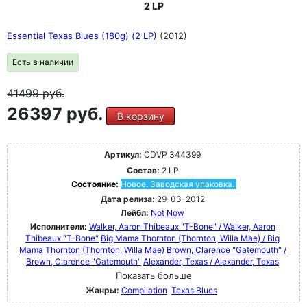
2 LP
Essential Texas Blues (180g) (2 LP)
(2012)
Есть в наличии
41499
руб.
26397 руб.
В корзину
Артикул:
CDVP 344399
Состав:
2 LP
Состояние:
Новое. Заводская упаковка.
Дата релиза:
29-03-2012
Лейбл:
Not Now
Исполнители:
Walker, Aaron Thibeaux "T-Bone" / Walker, Aaron
Thibeaux "T-Bone"
Big Mama Thornton (Thornton, Willa Mae) / Big
Mama Thornton (Thornton, Willa Mae)
Brown, Clarence "Gatemouth" /
Brown, Clarence "Gatemouth"
Alexander, Texas / Alexander, Texas
Показать больше
Жанры:
Compilation
Texas Blues