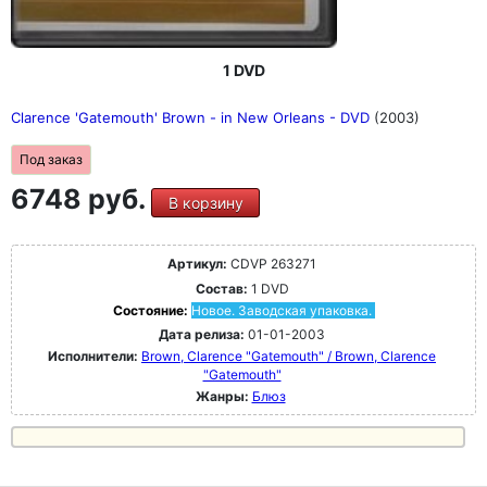
1 DVD
Clarence 'Gatemouth' Brown - in New Orleans - DVD
(2003)
Под заказ
6748 руб.
В корзину
Артикул:
CDVP 263271
Состав:
1 DVD
Состояние:
Новое. Заводская упаковка.
Дата релиза:
01-01-2003
Исполнители:
Brown, Clarence "Gatemouth" / Brown, Clarence
"Gatemouth"
Жанры:
Блюз