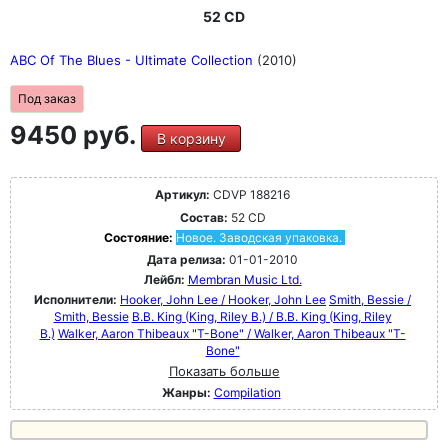
52 CD
ABC Of The Blues - Ultimate Collection
(2010)
Под заказ
9450 руб.
В корзину
Артикул:
CDVP 188216
Состав:
52 CD
Состояние:
Новое. Заводская упаковка.
Дата релиза:
01-01-2010
Лейбл:
Membran Music Ltd.
Исполнители:
Hooker, John Lee / Hooker, John Lee
Smith, Bessie /
Smith, Bessie
B.B. King (King, Riley B.) / B.B. King (King, Riley
B.)
Walker, Aaron Thibeaux "T-Bone" / Walker, Aaron Thibeaux "T-
Bone"
Показать больше
Жанры:
Compilation