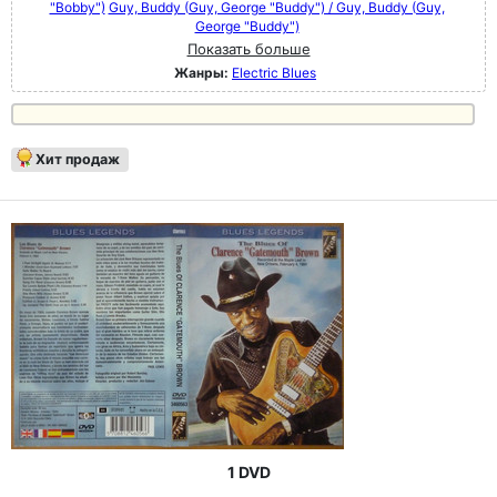
"Bobby")
Guy, Buddy (Guy, George "Buddy") / Guy, Buddy (Guy,
George "Buddy")
Показать больше
Жанры:
Electric Blues
Хит продаж
1 DVD