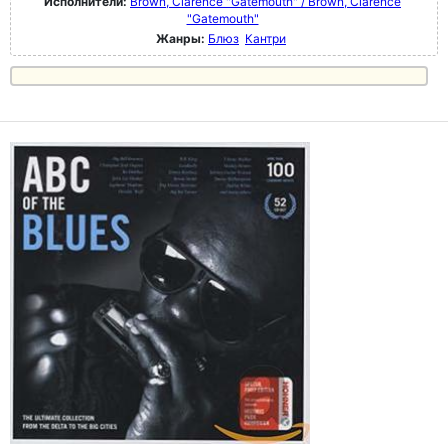
Исполнители:
Brown, Clarence "Gatemouth" / Brown, Clarence
"Gatemouth"
Жанры:
Блюз
Кантри