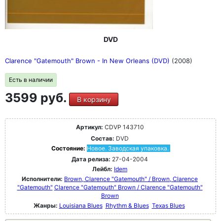
DVD
Clarence "Gatemouth" Brown - In New Orleans (DVD)
(2008)
Есть в наличии
3599 руб.
В корзину
Артикул:
CDVP 143710
Состав:
DVD
Состояние:
Новое. Заводская упаковка.
Дата релиза:
27-04-2004
Лейбл:
Idem
Исполнители:
Brown, Clarence "Gatemouth" / Brown, Clarence
"Gatemouth"
Clarence "Gatemouth" Brown / Clarence "Gatemouth"
Brown
Жанры:
Louisiana Blues
Rhythm & Blues
Texas Blues