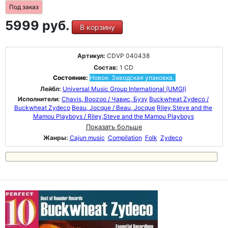
Под заказ
5999 руб.
В корзину
Артикул:
CDVP 040438
Состав:
1 CD
Состояние:
Новое. Заводская упаковка.
Лейбл:
Universal Music Group International (UMGI)
Исполнители:
Chavis, Boozoo / Чавис, Бузу
Buckwheat Zydeco /
Buckwheat Zydeco
Beau, Jocque / Beau, Jocque
Riley,Steve and the
Mamou Playboys / Riley,Steve and the Mamou Playboys
Показать больше
Жанры:
Cajun music
Compilation
Folk
Zydeco