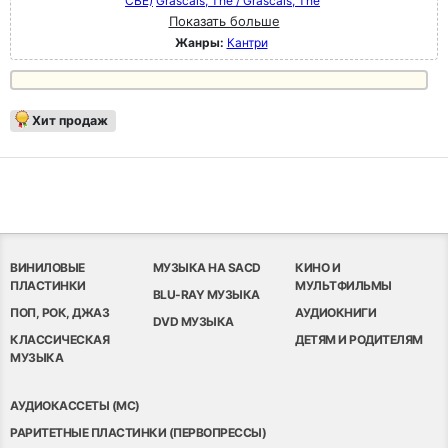
CBE)
Grascals, The / Grascals, The
Показать больше
Жанры:
Кантри
Хит продаж
ВИНИЛОВЫЕ
МУЗЫКА НА SACD
КИНО И
ПЛАСТИНКИ
МУЛЬТФИЛЬМЫ
BLU-RAY МУЗЫКА
ПОП, РОК, ДЖАЗ
АУДИОКНИГИ
DVD МУЗЫКА
КЛАССИЧЕСКАЯ
ДЕТЯМ И РОДИТЕЛЯМ
МУЗЫКА
АУДИОКАССЕТЫ (MC)
РАРИТЕТНЫЕ ПЛАСТИНКИ (ПЕРВОПРЕССЫ)