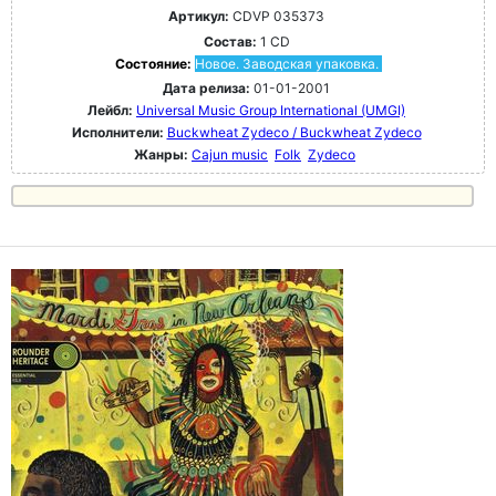
Артикул:
CDVP 035373
Состав:
1 CD
Состояние:
Новое. Заводская упаковка.
Дата релиза:
01-01-2001
Лейбл:
Universal Music Group International (UMGI)
Исполнители:
Buckwheat Zydeco / Buckwheat Zydeco
Жанры:
Cajun music
Folk
Zydeco