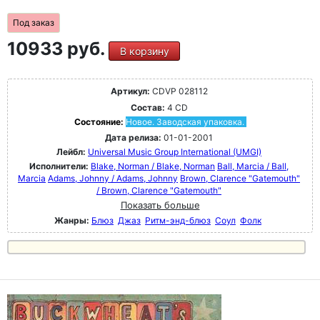
Под заказ
10933 руб.
В корзину
Артикул:
CDVP 028112
Состав:
4 CD
Состояние:
Новое. Заводская упаковка.
Дата релиза:
01-01-2001
Лейбл:
Universal Music Group International (UMGI)
Исполнители:
Blake, Norman / Blake, Norman
Ball, Marcia / Ball,
Marcia
Adams, Johnny / Adams, Johnny
Brown, Clarence "Gatemouth"
/ Brown, Clarence "Gatemouth"
Показать больше
Жанры:
Блюз
Джаз
Ритм-энд-блюз
Соул
Фолк