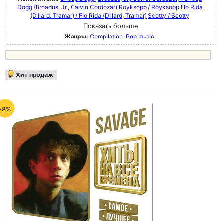
Dogg (Broadus, Jr., Calvin Cordozar)
Röyksopp / Röyksopp
Flo Rida
(Dillard, Tramar) / Flo Rida (Dillard, Tramar)
Scotty / Scotty
Показать больше
Жанры:
Compilation
Pop music
Хит продаж
-8%