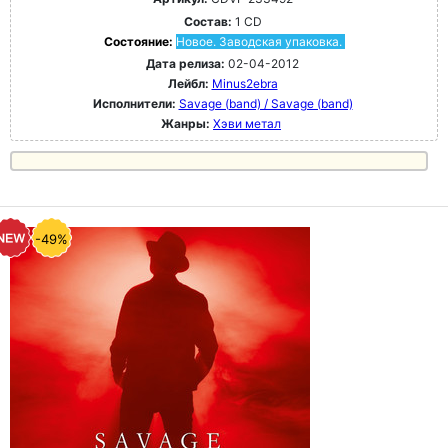
Состав:
1 CD
Состояние:
Новое. Заводская упаковка.
Дата релиза:
02-04-2012
Лейбл:
Minus2ebra
Исполнители:
Savage (band) / Savage (band)
Жанры:
Хэви метал
-49%