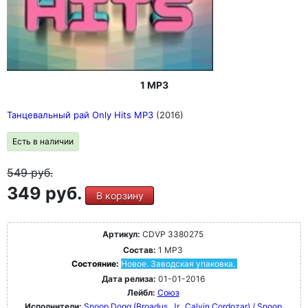
1 MP3
Танцевальный рай Only Hits МР3
(2016)
Есть в наличии
549
руб.
349 руб.
В корзину
Артикул:
CDVP 3380275
Состав:
1 MP3
Состояние:
Новое. Заводская упаковка.
Дата релиза:
01-01-2016
Лейбл:
Союз
Исполнители:
Snoop Dogg (Broadus, Jr., Calvin Cordozar) / Snoop