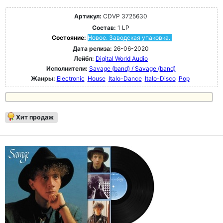
Артикул:
CDVP 3725630
Состав:
1 LP
Состояние:
Новое. Заводская упаковка.
Дата релиза:
26-06-2020
Лейбл:
Digital World Audio
Исполнители:
Savage (band) / Savage (band)
Жанры:
Electronic
House
Italo-Dance
Italo-Disco
Pop
Хит продаж