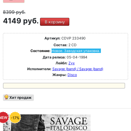
8399
руб.
4149 руб.
В корзину
Артикул:
CDVP 233490
Состав:
2 CD
Состояние:
Новое. Заводская упаковка.
Дата релиза:
05-04-1994
Лейбл:
Zyx
Исполнители:
Savage (band) / Savage (band)
Жанры:
Disco
Хит продаж
-17%