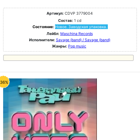
Артикул:
CDVP 3779004
Состав:
1 cd
Состояние:
Новое. Заводская упаковка.
Лейбл:
Maschina Records
Исполнители:
Savage (band) / Savage (band)
Жанры:
Pop music
-36%