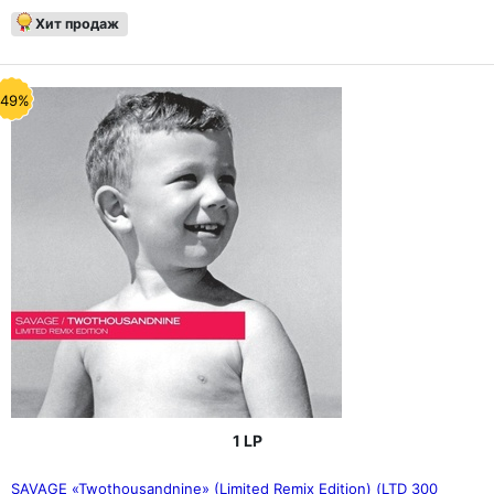
Хит продаж
-49%
1 LP
SAVAGE «Twothousandnine» (Limited Remix Edition) (LTD 300