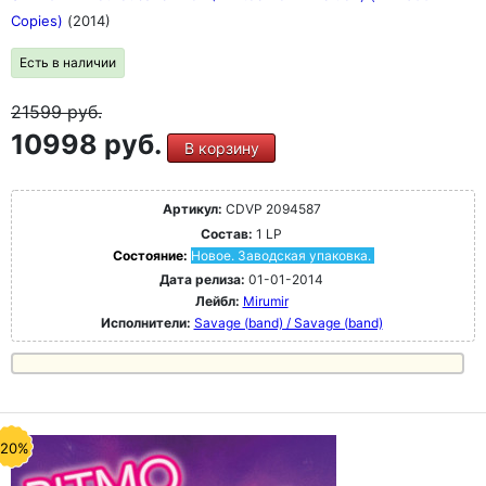
Copies)
(2014)
Есть в наличии
21599
руб.
10998 руб.
В корзину
Артикул:
CDVP 2094587
Состав:
1 LP
Состояние:
Новое. Заводская упаковка.
Дата релиза:
01-01-2014
Лейбл:
Mirumir
Исполнители:
Savage (band) / Savage (band)
-20%