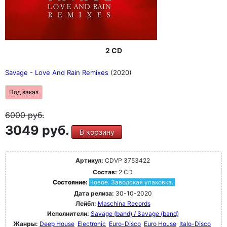
2 CD
Savage - Love And Rain Remixes
(2020)
Под заказ
6000
руб.
3049 руб.
В корзину
Артикул:
CDVP 3753422
Состав:
2 CD
Состояние:
Новое. Заводская упаковка.
Дата релиза:
30-10-2020
Лейбл:
Maschina Records
Исполнители:
Savage (band) / Savage (band)
Жанры:
Deep House
Electronic
Euro-Disco
Euro House
Italo-Disco