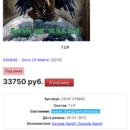
1 LP
SAVAGE - Sons Of Malice
(2013)
Под заказ
33750 руб.
В корзину
Артикул:
CDVP 378840
Состав:
1 LP
Состояние:
Новое. Заводская упаковка.
Дата релиза:
29-01-2013
Исполнители:
Savage (band) / Savage (band)