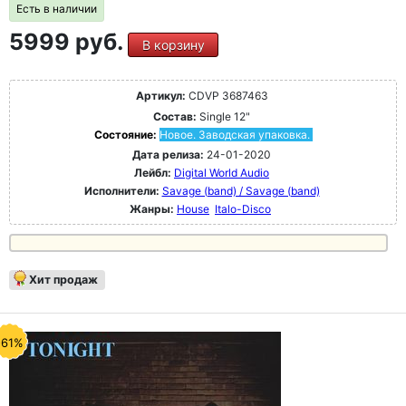
Есть в наличии
5999 руб.
В корзину
Артикул:
CDVP 3687463
Состав:
Single 12"
Состояние:
Новое. Заводская упаковка.
Дата релиза:
24-01-2020
Лейбл:
Digital World Audio
Исполнители:
Savage (band) / Savage (band)
Жанры:
House
Italo-Disco
Хит продаж
-61%