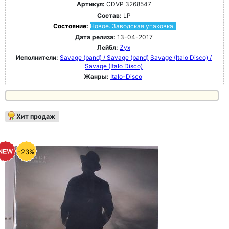
Артикул:
CDVP 3268547
Состав:
LP
Состояние:
Новое. Заводская упаковка.
Дата релиза:
13-04-2017
Лейбл:
Zyx
Исполнители:
Savage (band) / Savage (band)
Savage (Italo Disco) /
Savage (Italo Disco)
Жанры:
Italo-Disco
Хит продаж
-23%