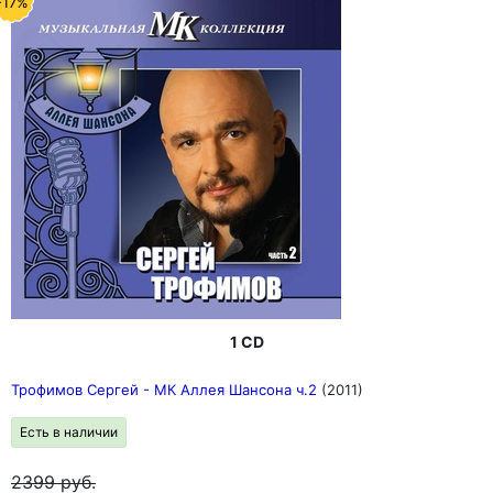
-17%
1 CD
Трофимов Сергей - МК Аллея Шансона ч.2
(2011)
Есть в наличии
2399
руб.