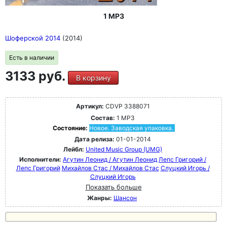
1 MP3
Шоферской 2014
(2014)
Есть в наличии
3133 руб.
В корзину
Артикул:
CDVP 3388071
Состав:
1 MP3
Состояние:
Новое. Заводская упаковка.
Дата релиза:
01-01-2014
Лейбл:
United Music Group (UMG)
Исполнители:
Агутин Леонид / Агутин Леонид
Лепс Григорий /
Лепс Григорий
Михайлов Стас / Михайлов Стас
Слуцкий Игорь /
Слуцкий Игорь
Показать больше
Жанры:
Шансон