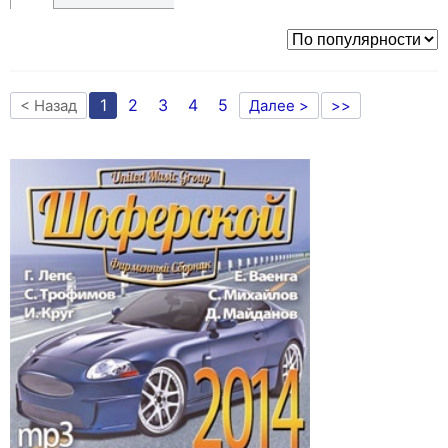
1
2
3
4
5
< Назад
Далее >
>>