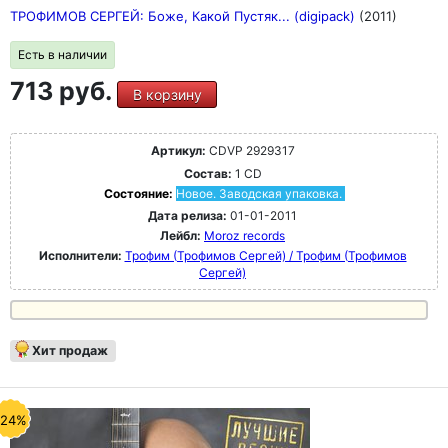
ТРОФИМОВ СЕРГЕЙ: Боже, Какой Пустяк... (digipack)
(2011)
Есть в наличии
713 руб.
В корзину
Артикул:
CDVP 2929317
Состав:
1 CD
Состояние:
Новое. Заводская упаковка.
Дата релиза:
01-01-2011
Лейбл:
Moroz records
Исполнители:
Трофим (Трофимов Сергей) / Трофим (Трофимов
Сергей)
Хит продаж
-24%