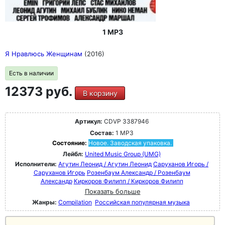
1 MP3
Я Нравлюсь Женщинам
(2016)
Есть в наличии
12373 руб.
В корзину
Артикул:
CDVP 3387946
Состав:
1 MP3
Состояние:
Новое. Заводская упаковка.
Лейбл:
United Music Group (UMG)
Исполнители:
Агутин Леонид / Агутин Леонид
Саруханов Игорь /
Саруханов Игорь
Розенбаум Александр / Розенбаум
Александр
Киркоров Филипп / Киркоров Филипп
Показать больше
Жанры:
Compilation
Российская популярная музыка