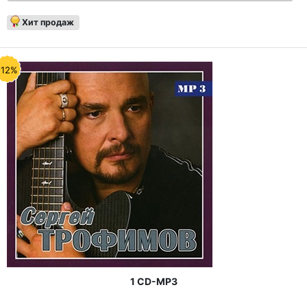
Хит продаж
-12%
1 CD-MP3