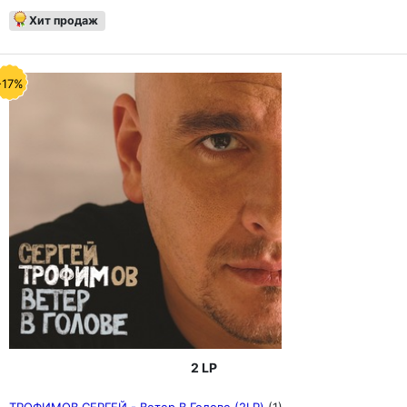
Хит продаж
-17%
2 LP