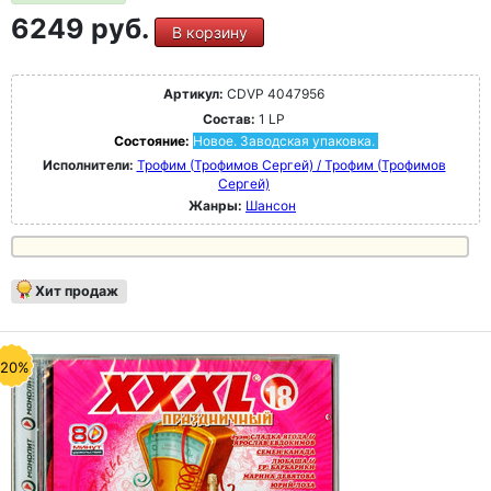
6249 руб.
В корзину
Артикул:
CDVP 4047956
Состав:
1 LP
Состояние:
Новое. Заводская упаковка.
Исполнители:
Трофим (Трофимов Сергей) / Трофим (Трофимов
Сергей)
Жанры:
Шансон
Хит продаж
-20%