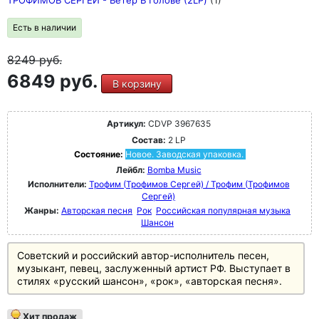
ТРОФИМОВ СЕРГЕЙ - Ветер В Голове (2LP)
(1)
Есть в наличии
8249
руб.
6849 руб.
В корзину
Артикул:
CDVP 3967635
Состав:
2 LP
Состояние:
Новое. Заводская упаковка.
Лейбл:
Bomba Music
Исполнители:
Трофим (Трофимов Сергей) / Трофим (Трофимов
Сергей)
Жанры:
Авторская песня
Рок
Российская популярная музыка
Шансон
Советский и российский автор-исполнитель песен,
музыкант, певец, заслуженный артист РФ. Выступает в
стилях «русский шансон», «рок», «авторская песня».
Хит продаж