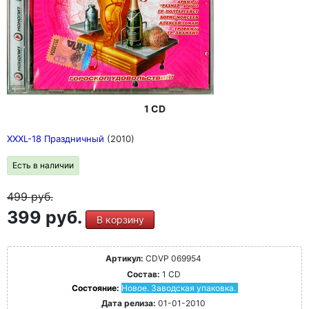
1 CD
XXXL-18 Праздничный
(2010)
Есть в наличии
499
руб.
399 руб.
В корзину
Артикул:
CDVP 069954
Состав:
1 CD
Состояние:
Новое. Заводская упаковка.
Дата релиза:
01-01-2010