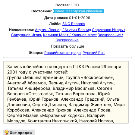
Состав:
1 CD
Состояние:
Новое. Заводская упаковка.
Дата релиза:
01-01-2009
Лейбл:
SNC Records
Исполнители:
Агутин Леонид / Агутин Леонид
Саруханов Игорь /
Саруханов Игорь
Калинов Мост / Калинов Мост
Воскресение /
Воскресение
Показать больше
Жанры:
Российская эстрада
Русский Рок
Запись юбилейного концерта в ГЦКЗ Россия 29января
2001 году с участием гостей:
группа «Машина времени», группа «Воскресенье»,
Анатолий Абрамов, Леонид Агутин, Николай Агутин,
Татьяна Анциферова, Владимир Васильев, Сергей
Воронов «Crossroads», Татьяна Воронцова, Юрий
Генбачев, Юрий Горьков, Александр Градский, Ольга
Данилович, Сергей Дьячков, Владимир Живетьев, Мира
Коробкова, Александр Крюков, Александр Лосев,
Сергей Мазаев «Моральный кодекс», Валерий
Меладзе, Константин Никольский, Николай Носков,
Нина Палицина, Владислав Петровский, Дмитрий
Ревякин «Калинов мост», Сергей Рыженко, Игорь
Хит продаж