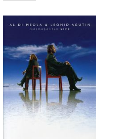
Саруханов, Людмила Сенчина, Александр Слизунов,
Александр Солич, Михаил Файнзильберг, Оскар
Фельцман, Михаил Чернов, Юрий Шевчук.