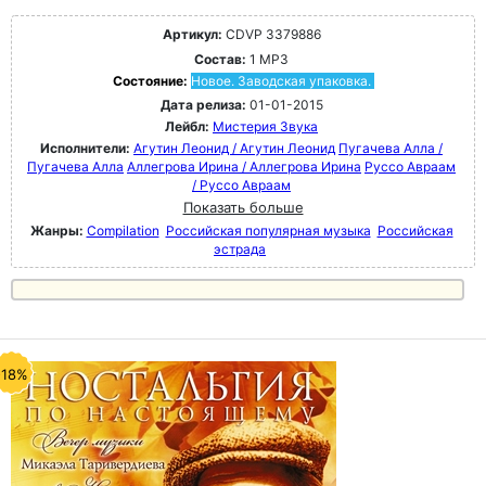
Артикул:
CDVP 3379886
Состав:
1 MP3
Состояние:
Новое. Заводская упаковка.
Дата релиза:
01-01-2015
Лейбл:
Мистерия Звука
Исполнители:
Агутин Леонид / Агутин Леонид
Пугачева Алла /
Пугачева Алла
Аллегрова Ирина / Аллегрова Ирина
Руссо Авраам
/ Руссо Авраам
Показать больше
Жанры:
Compilation
Российская популярная музыка
Российская
эстрада
-18%