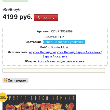
9599
руб.
4199 руб.
В корзину
Артикул:
CDVP 3959899
Состав:
1 LP
Состояние:
Новое. Заводская упаковка.
Лейбл:
Bomba Music
Исполнители:
Агутин Леонид / Агутин Леонид
Варум Анжелика /
Варум Анжелика
Жанры:
Российская популярная музыка
Хит продаж
-30%