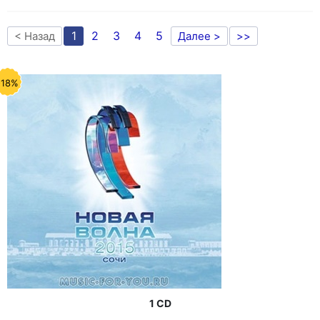
1
2
3
4
5
< Назад
Далее >
>>
-18%
1 CD