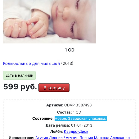
1 CD
Колыбельные для малышей
(2013)
Есть в наличии
599 руб.
В корзину
Артикул:
CDVP 3387493
Состав:
1 CD
Состояние:
Новое. Заводская упаковка.
Дата релиза:
01-01-2013
Лейбл:
Квадро-Диск
Исполнители:
Агутин Леонид / Агутин Леонид
Маршал Александр