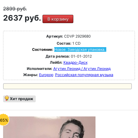
2899
руб.
2637 руб.
В корзину
Артикул:
CDVP 2929680
Состав:
1 CD
Состояние:
Новое. Заводская упаковка.
Дата релиза:
01-01-2012
Лейбл:
Квадро-Диск
Исполнители:
Агутин Леонид / Агутин Леонид
Жанры:
Europop
Российская популярная музыка
Хит продаж
-65%