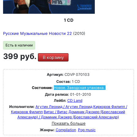
1 CD
Русские Музыкальные Новости 22
(2010)
Есть в наличии
399 руб.
В корзину
Артикул:
CDVP 070103
Состав:
1 CD
Состояние:
Новое. Заводская упаковка.
Дата релиза:
01-01-2010
Лейбл:
CD Land
Исполнители:
Агутин Леонид / Агутин Леонид
Киркоров Филипп /
Киркоров Филипп
Витас / Витас
Доминик Джокер (Бреславский
Александр) / Доминик Джокер (Бреславский Александр)
Показать больше
Жанры:
Compilation
Pop music