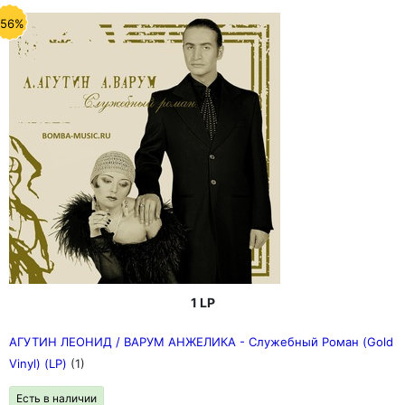
-56%
1 LP
АГУТИН ЛЕОНИД / ВАРУМ АНЖЕЛИКА - Служебный Роман (Gold
Vinyl) (LP)
(1)
Есть в наличии