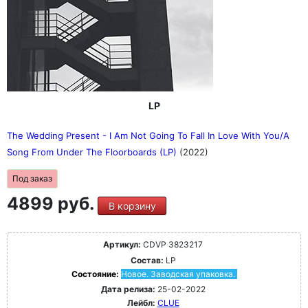
LP
The Wedding Present - I Am Not Going To Fall In Love With You/A
Song From Under The Floorboards (LP)
(2022)
Под заказ
4899 руб.
В корзину
Артикул:
CDVP 3823217
Состав:
LP
Состояние:
Новое. Заводская упаковка.
Дата релиза:
25-02-2022
Лейбл:
CLUE