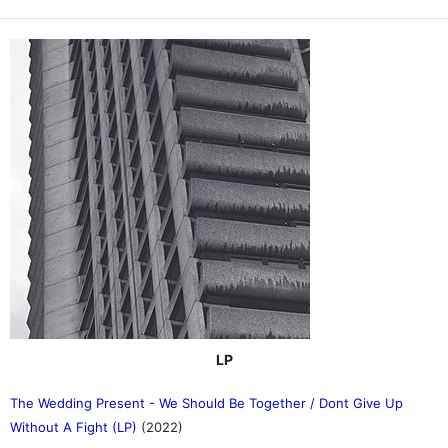
LP
The Wedding Present - We Should Be Together / Dont Give Up
Without A Fight (LP)
(2022)