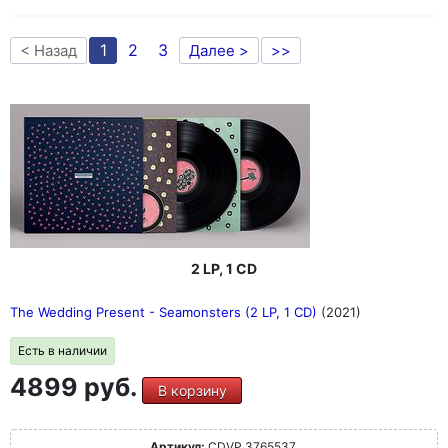
1
2
3
< Назад
Далее >
>>
2 LP, 1 CD
The Wedding Present - Seamonsters (2 LP, 1 CD)
(2021)
Есть в наличии
4899 руб.
В корзину
Артикул:
CDVP 3765537