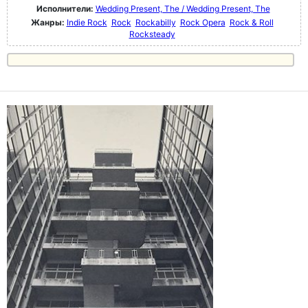
Исполнители:
Wedding Present, The / Wedding Present, The
Жанры:
Indie Rock
Rock
Rockabilly
Rock Opera
Rock & Roll
Rocksteady