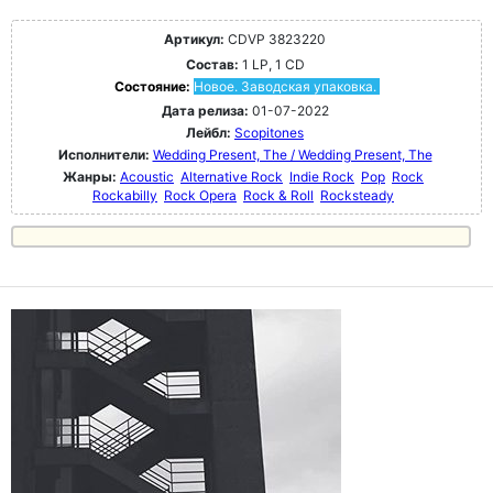
Артикул:
CDVP 3823220
Состав:
1 LP, 1 CD
Состояние:
Новое. Заводская упаковка.
Дата релиза:
01-07-2022
Лейбл:
Scopitones
Исполнители:
Wedding Present, The / Wedding Present, The
Жанры:
Acoustic
Alternative Rock
Indie Rock
Pop
Rock
Rockabilly
Rock Opera
Rock & Roll
Rocksteady