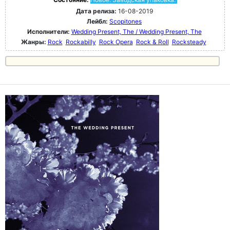
Дата релиза:
16-08-2019
Лейбл:
Scopitones
Исполнители:
Wedding Present, The / Wedding Present, The
Жанры:
Rock
Rockabilly
Rock Opera
Rock & Roll
Rocksteady