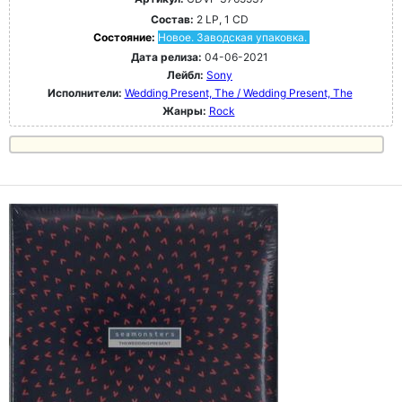
Состав:
2 LP, 1 CD
Состояние:
Новое. Заводская упаковка.
Дата релиза:
04-06-2021
Лейбл:
Sony
Исполнители:
Wedding Present, The / Wedding Present, The
Жанры:
Rock