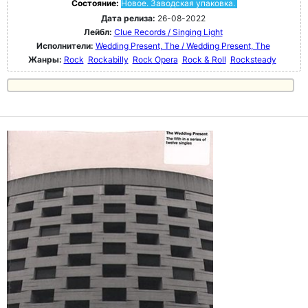
Состояние:
Новое. Заводская упаковка.
Дата релиза:
26-08-2022
Лейбл:
Clue Records / Singing Light
Исполнители:
Wedding Present, The / Wedding Present, The
Жанры:
Rock
Rockabilly
Rock Opera
Rock & Roll
Rocksteady