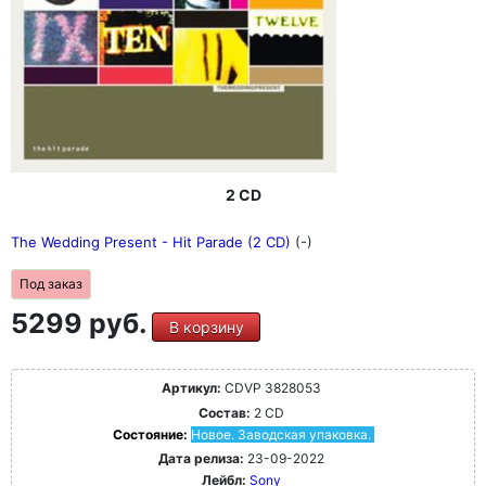
2 CD
The Wedding Present - Hit Parade (2 CD)
(-)
Под заказ
5299 руб.
В корзину
Артикул:
CDVP 3828053
Состав:
2 CD
Состояние:
Новое. Заводская упаковка.
Дата релиза:
23-09-2022
Лейбл:
Sony