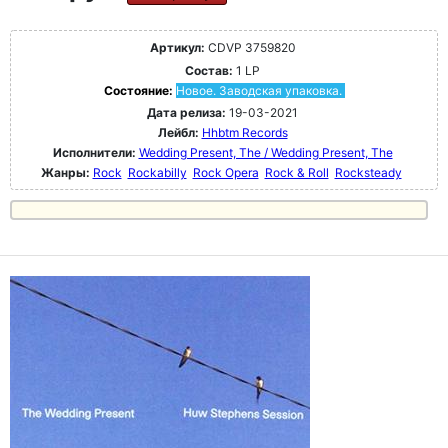
Артикул:
CDVP 3759820
Состав:
1 LP
Состояние:
Новое. Заводская упаковка.
Дата релиза:
19-03-2021
Лейбл:
Hhbtm Records
Исполнители:
Wedding Present, The / Wedding Present, The
Жанры:
Rock
Rockabilly
Rock Opera
Rock & Roll
Rocksteady