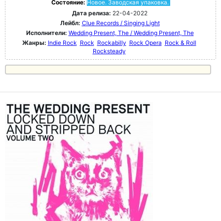
Состояние:
Новое. Заводская упаковка.
Дата релиза:
22-04-2022
Лейбл:
Clue Records / Singing Light
Исполнители:
Wedding Present, The / Wedding Present, The
Жанры:
Indie Rock
Rock
Rockabilly
Rock Opera
Rock & Roll
Rocksteady