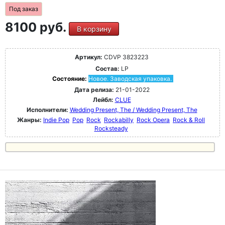
Под заказ
8100 руб.
В корзину
Артикул:
CDVP 3823223
Состав:
LP
Состояние:
Новое. Заводская упаковка.
Дата релиза:
21-01-2022
Лейбл:
CLUE
Исполнители:
Wedding Present, The / Wedding Present, The
Жанры:
Indie Pop
Pop
Rock
Rockabilly
Rock Opera
Rock & Roll
Rocksteady