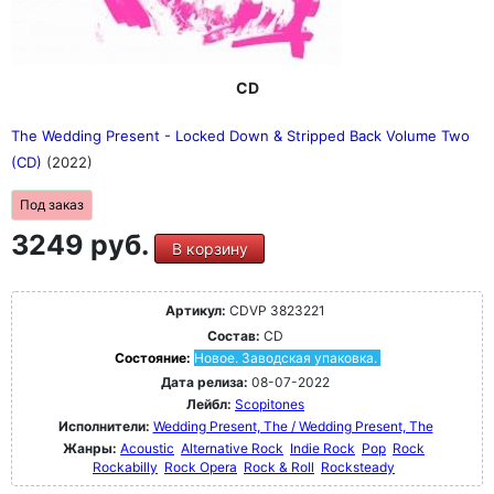
CD
The Wedding Present - Locked Down & Stripped Back Volume Two
(CD)
(2022)
Под заказ
3249 руб.
В корзину
Артикул:
CDVP 3823221
Состав:
CD
Состояние:
Новое. Заводская упаковка.
Дата релиза:
08-07-2022
Лейбл:
Scopitones
Исполнители:
Wedding Present, The / Wedding Present, The
Жанры:
Acoustic
Alternative Rock
Indie Rock
Pop
Rock
Rockabilly
Rock Opera
Rock & Roll
Rocksteady