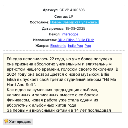
Великобритании. В него вошли хитовые синглы "What
Kind of Man", "Ship to Wreck", "Queen of Peace" и
Артикул:
CDVP 4100698
"Delilah". Альбом был пять раз номинирован на премию
Состав:
LP
"Грэмми", а также вошел в шорт-лист Mercury Prize
Состояние:
Новое. Заводская упаковка.
2015 года.
В честь 10-летия "How Big, How Blue, How Beautiful" UMR
Дата релиза:
15-08-2025
выпускает оригинальный альбом ограниченным
Лейбл:
Interscope
тиражом на голубом мраморном виниле. В одинарном
Исполнители:
Billie Eilish / Billie Eilish
рукаве с 2 печатными внутренними страницами и 4-
Жанры:
Electronic
Indie Pop
Pop
страничным буклетом.
Ей едва исполнилось 22 года, но уже более полувека
она признана абсолютно уникальным и влиятельным
артистом нашего времени, голосом своего поколения. В
2024 году она возвращается с новой музыкой: Billie
Eilish выпускает свой третий студийный альбом "Hit Me
Hard And Soft".
Как и два нашумевших предыдущих альбома,
написанных и записанных вместе с ее братом
Финнеасом, новая работа уже стала одним из
абсолютных альбомных хитов года
За первыми вирусными хитами в 14 лет последовал
знаменитый дебютный альбом "When We All Fall Asleep,
Where Do We Go?", который в начале 2019 года сразу
Хит продаж
стал №1 в 18 странах мира, а также получил