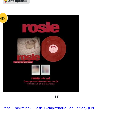
Хит продаж
-8%
LP
Rose (Frankreich) - Rosie (Vampirehollie Red Edition) (LP)