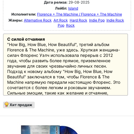
Дата релиза:
29-08-2025
Лейбл:
Island
Исполнители:
Florence + The Machine / Florence + The Machine
Жанры:
Alternative Rock
Art Rock
Hard Rock
Indie Pop
Indie Rock
Pop
Rock
С силой отчаяния
"How Big, How Blue, How Beautiful", третий альбом
Florence & The Machine, уже здесь. Хрупкая женщина-
силач Флоренс Уэлч использовала перерыв с 2012
года, чтобы развить более прямое, приземленное
звучание для своих чрезвычайно личных песен.
Подход к новому альбому "How Big, How Blue, How
Beautiful" заключался в том, чтобы Florence & The
Machine напрямую передали настоящую Флоренс. Это
сочетается с более легким и роковым звучанием.
Сильные эмоции, такие как желание и отчаяние,
зависимость и мнимая безнадежность, по-прежнему
характеризуют песни, только теперь они менее
Хит продаж
метафоричны и взяты непосредственно из жизни
Флоренс У.
От больших баллад с пышным инструментарием до
электронных и минималистичных песен - в "How Big,
How Blue, How Beautiful" есть все, что нужно Florence &