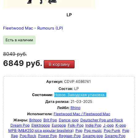
LP
Fleetwood Mac - Rumours (LP)
Есть в наличии
8049
руб.
6849 руб.
В корзину
Артикул:
CDVP 4086741
Состав:
LP
Состояние:
Новое. Заводская упаковка.
Дата релиза:
21-03-2025
Лейбл:
Rhino
Исполнители:
Fleetwood Mac / Fleetwood Mac
Жанры:
Britpop
Brit Pop
Dance-pop
Deutscher Pop und Rock
Dream Pop
Elektropop
Europop
Folk-Pop
Indie Pop
J-pop
K-pop
MPB (M&#250;sica popular brasileira)
Pop
Pop music
Pop Punk
Pop
Rap
Pop Rock
Power Pop
Reggae-Pop
Swamp pop
Swamp Pop