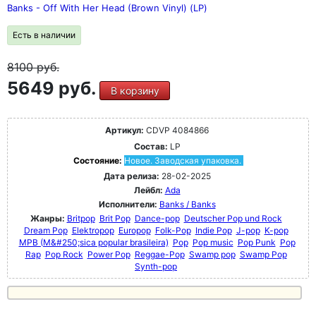
Banks - Off With Her Head (Brown Vinyl) (LP)
Есть в наличии
8100
руб.
5649 руб.
В корзину
Артикул:
CDVP 4084866
Состав:
LP
Состояние:
Новое. Заводская упаковка.
Дата релиза:
28-02-2025
Лейбл:
Ada
Исполнители:
Banks / Banks
Жанры:
Britpop
Brit Pop
Dance-pop
Deutscher Pop und Rock
Dream Pop
Elektropop
Europop
Folk-Pop
Indie Pop
J-pop
K-pop
MPB (M&#250;sica popular brasileira)
Pop
Pop music
Pop Punk
Pop
Rap
Pop Rock
Power Pop
Reggae-Pop
Swamp pop
Swamp Pop
Synth-pop