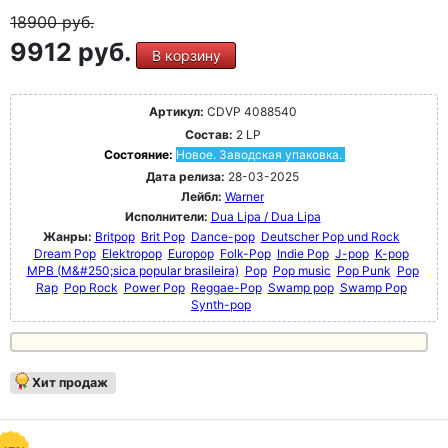
18900
руб.
9912 руб.
В корзину
Артикул:
CDVP 4088540
Состав:
2 LP
Состояние:
Новое. Заводская упаковка.
Дата релиза:
28-03-2025
Лейбл:
Warner
Исполнители:
Dua Lipa / Dua Lipa
Жанры:
Britpop
Brit Pop
Dance-pop
Deutscher Pop und Rock
Dream Pop
Elektropop
Europop
Folk-Pop
Indie Pop
J-pop
K-pop
MPB (M&#250;sica popular brasileira)
Pop
Pop music
Pop Punk
Pop
Rap
Pop Rock
Power Pop
Reggae-Pop
Swamp pop
Swamp Pop
Synth-pop
Хит продаж