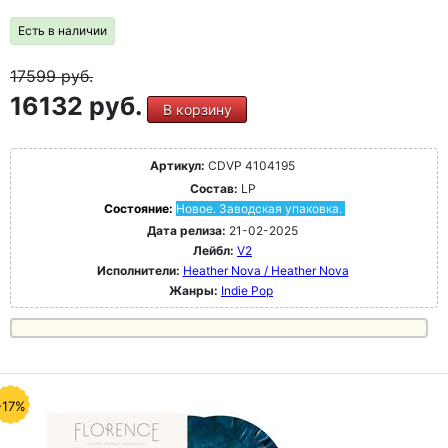
Есть в наличии
17599
руб.
16132 руб.
В корзину
Артикул:
CDVP 4104195
Состав:
LP
Состояние:
Новое. Заводская упаковка.
Дата релиза:
21-02-2025
Лейбл:
V2
Исполнители:
Heather Nova / Heather Nova
Жанры:
Indie Pop
-17%