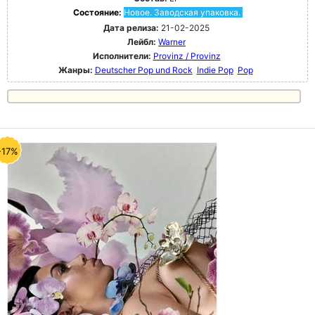
Состояние:
Новое. Заводская упаковка.
Дата релиза:
21-02-2025
Лейбл:
Warner
Исполнители:
Provinz / Provinz
Жанры:
Deutscher Pop und Rock
Indie Pop
Pop
-17%