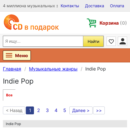
4 миллиона музыкальных записей на Виниле, CD и DVD
Контакты
Доставка
Оплата
Корзина
(0)
Найти
Меню
Главная
Музыкальные жанры
Indie Pop
Indie Pop
Все
1
2
3
4
5
< Назад
Далее >
>>
Indie Pop