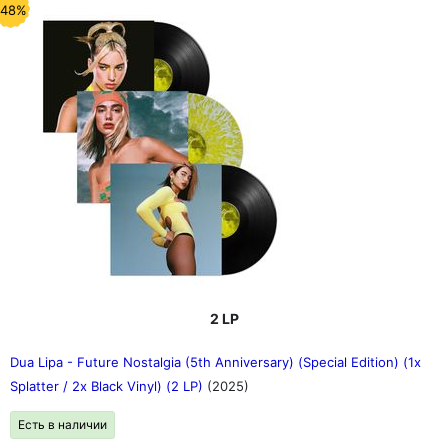
-48%
2 LP
Dua Lipa - Future Nostalgia (5th Anniversary) (Special Edition) (1x
Splatter / 2x Black Vinyl) (2 LP)
(2025)
Есть в наличии