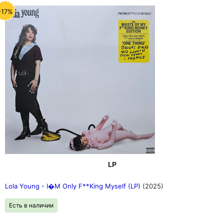
-17%
LP
Lola Young - I�M Only F**King Myself (LP)
(2025)
Есть в наличии