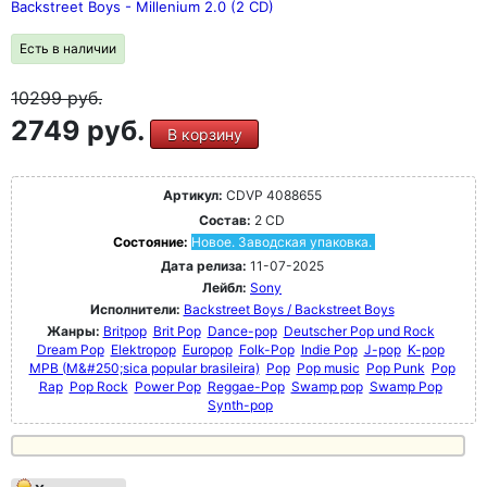
Backstreet Boys - Millenium 2.0 (2 CD)
Есть в наличии
10299
руб.
2749 руб.
В корзину
Артикул:
CDVP 4088655
Состав:
2 CD
Состояние:
Новое. Заводская упаковка.
Дата релиза:
11-07-2025
Лейбл:
Sony
Исполнители:
Backstreet Boys / Backstreet Boys
Жанры:
Britpop
Brit Pop
Dance-pop
Deutscher Pop und Rock
Dream Pop
Elektropop
Europop
Folk-Pop
Indie Pop
J-pop
K-pop
MPB (M&#250;sica popular brasileira)
Pop
Pop music
Pop Punk
Pop
Rap
Pop Rock
Power Pop
Reggae-Pop
Swamp pop
Swamp Pop
Synth-pop