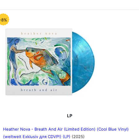
-8%
LP
Heather Nova - Breath And Air (Limited Edition) (Cool Blue Vinyl)
(weltweit Exklusiv для CDVP!) (LP)
(2025)