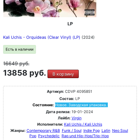
LP
Kali Uchis - Orquideas (Clear Vinyl) (LP)
(2024)
Есть в наличии
16649
руб.
13858 руб.
В корзину
Артикул:
CDVP 4095851
Состав:
LP
Состояние:
Новое. Заводская упаковка.
Дата релиза:
19-01-2024
Лейбл:
Virgin
Исполнители:
Kali Uchis / Kali Uchis
Жанры:
Contemporary R&B
Funk / Soul
Indie Pop
Latin
Neo Soul
Pop
Psychedelic
Rap und Hip-Hop/Trip-Hop