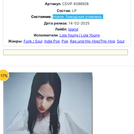
Артикул:
CDVP 4086928
Состав:
LP
Состояние:
Новое. Заводская упаковка.
Дата релиза:
14-02-2025
Лейбл:
Island
Исполнители:
Lola Young / Lola Young
Жанры:
Funk / Soul
Indie Pop
Pop
Rap und Hip-Hop/Trip-Hop
Soul
-17%