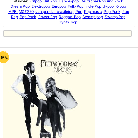
Жанры:
Britpop
Brit Pop
Dance-pop
Deutscher Pop und Rock
Dream Pop
Elektropop
Europop
Folk-Pop
Indie Pop
J-pop
K-pop
MPB (M&#250;sica popular brasileira)
Pop
Pop music
Pop Punk
Pop
Rap
Pop Rock
Power Pop
Reggae-Pop
Swamp pop
Swamp Pop
Synth-pop
-15%