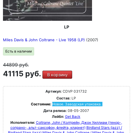
LP
Miles Davis & John Coltrane - Live 1958 (LP)
(2007)
Есть в наличии
44899
руб.
41115 руб.
В корзину
Артикул:
CDVP 031732
Состав:
LP
Состояние:
Новое. Заводская упаковка.
Дата релиза:
08-05-2007
Лейбл:
Get Back
Исполнители:
Coltrane, John / Колтрейн, Джон Уиллиам (тенор-,
сопрано-, альт-саксофон, флейта, кларнет)
Birdland Stars (jazz) /
Birdland Stars (jazz)
Miles Davis & John Coltrane / Miles Davis & John