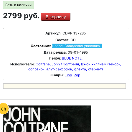
Есть в наличии
2799 руб.
В корзину
Артикул:
CDVP 137285
Состав:
CD
Состояние:
Новое. Заводская упаковка.
Дата релиза:
09-01-1995
Лейбл:
BLUE NOTE.
Исполнители:
Coltrane, John / Колтрейн, Джон Уиллиам (тенор-,
сопрано-, альт-саксофон, флейта, кларнет)
Жанры:
Bop
Pop
-8%