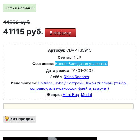
Есть в наличии
44899
руб.
41115 руб.
В корзину
Артикул:
CDVP 135945
Состав:
1 LP
Состояние:
Новое. Заводская упаковка.
Дата релиза:
01-01-2005
Лейбл:
Rhino Records
Исполнители:
Coltrane, John / Колтрейн, Джон Уиллиам (тенор-,
сопрано-, альт-саксофон, флейта, кларнет)
Жанры:
Hard Bop
Modal
Хит продаж