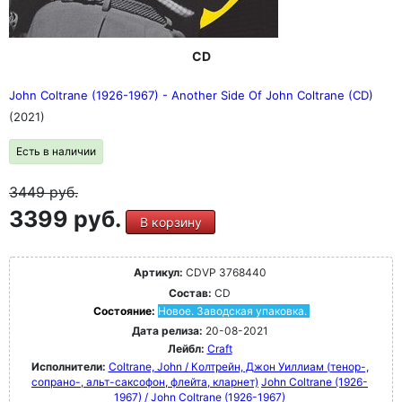
CD
John Coltrane (1926-1967) - Another Side Of John Coltrane (CD)
(2021)
Есть в наличии
3449
руб.
3399 руб.
В корзину
Артикул:
CDVP 3768440
Состав:
CD
Состояние:
Новое. Заводская упаковка.
Дата релиза:
20-08-2021
Лейбл:
Craft
Исполнители:
Coltrane, John / Колтрейн, Джон Уиллиам (тенор-,
сопрано-, альт-саксофон, флейта, кларнет)
John Coltrane (1926-
1967) / John Coltrane (1926-1967)