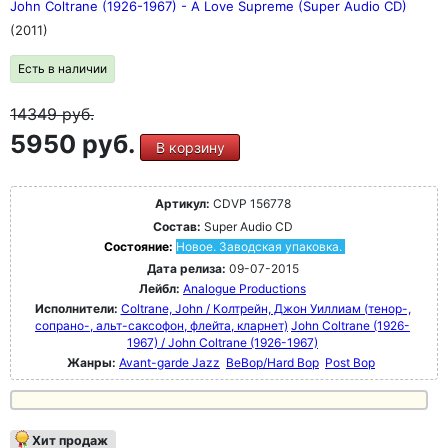
John Coltrane (1926-1967) - A Love Supreme (Super Audio CD)
(2011)
Есть в наличии
14349
руб.
5950 руб.
В корзину
Артикул:
CDVP 156778
Состав:
Super Audio CD
Состояние:
Новое. Заводская упаковка.
Дата релиза:
09-07-2015
Лейбл:
Analogue Productions
Исполнители:
Coltrane, John / Колтрейн, Джон Уиллиам (тенор-,
сопрано-, альт-саксофон, флейта, кларнет)
John Coltrane (1926-
1967) / John Coltrane (1926-1967)
Жанры:
Avant-garde Jazz
BeBop/Hard Bop
Post Bop
Хит продаж