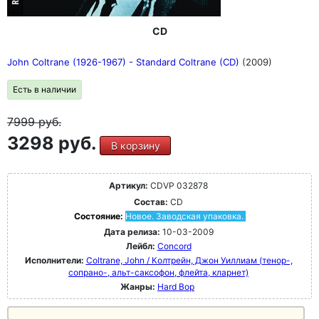
CD
John Coltrane (1926-1967) - Standard Coltrane (CD)
(2009)
Есть в наличии
7999
руб.
3298 руб.
В корзину
Артикул:
CDVP 032878
Состав:
CD
Состояние:
Новое. Заводская упаковка.
Дата релиза:
10-03-2009
Лейбл:
Concord
Исполнители:
Coltrane, John / Колтрейн, Джон Уиллиам (тенор-,
сопрано-, альт-саксофон, флейта, кларнет)
Жанры:
Hard Bop