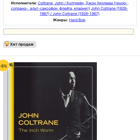
Исполнители:
Coltrane, John / Колтрейн, Джон Уиллиам (тенор-,
сопрано-, альт-саксофон, флейта, кларнет)
John Coltrane (1926-
1967) / John Coltrane (1926-1967)
Жанры:
Hard Bop
Хит продаж
-8%