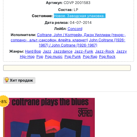
Артикул:
CDVP 2001583
Состав:
LP
Состояние:
Новое. Заводская упаковка.
Дата релиза:
04-07-2014
Лейбл:
Concord
Исполнители:
Coltrane, John / Колтрейн, Джон Уиллиам (тенор-,
сопрано-, альт-саксофон, флейта, кларнет)
John Coltrane (1926-
1967) / John Coltrane (1926-1967)
Жанры:
Hard Bop
Jazz
Jazzdance
Jazz-Funk
Jazz-Rock
Jazzy
Hip-Hop
Pop
Pop music
Pop Punk
Pop Rap
Pop Rock
Хит продаж
-8%