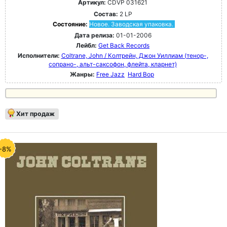
Артикул:
CDVP 031621
Состав:
2 LP
Состояние:
Новое. Заводская упаковка.
Дата релиза:
01-01-2006
Лейбл:
Get Back Records
Исполнители:
Coltrane, John / Колтрейн, Джон Уиллиам (тенор-,
сопрано-, альт-саксофон, флейта, кларнет)
Жанры:
Free Jazz
Hard Bop
Хит продаж
-8%