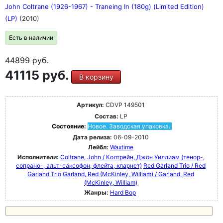
John Coltrane (1926-1967) - Traneing In (180g) (Limited Edition)
(LP)
(2010)
Есть в наличии
44899
руб.
41115 руб.
В корзину
Артикул:
CDVP 149501
Состав:
LP
Состояние:
Новое. Заводская упаковка.
Дата релиза:
06-09-2010
Лейбл:
Waxtime
Исполнители:
Coltrane, John / Колтрейн, Джон Уиллиам (тенор-,
сопрано-, альт-саксофон, флейта, кларнет)
Red Garland Trio / Red
Garland Trio
Garland, Red (McKinley, William) / Garland, Red
(McKinley, William)
Жанры:
Hard Bop