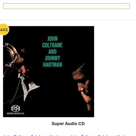
-44%
Super Audio CD