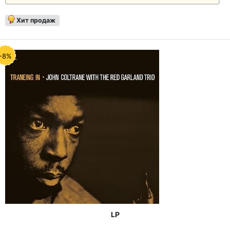
Хит продаж
-8%
LP