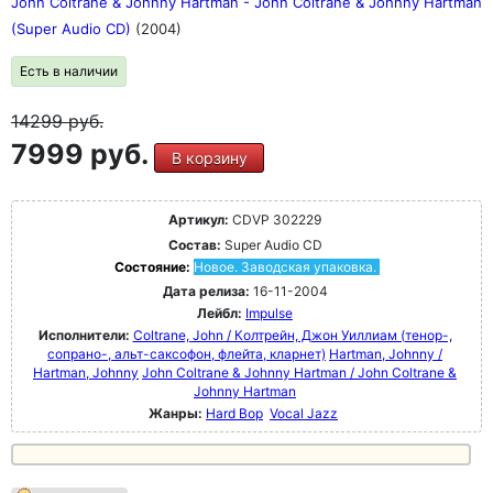
John Coltrane & Johnny Hartman - John Coltrane & Johnny Hartman
(Super Audio CD)
(2004)
Есть в наличии
14299
руб.
7999 руб.
В корзину
Артикул:
CDVP 302229
Состав:
Super Audio CD
Состояние:
Новое. Заводская упаковка.
Дата релиза:
16-11-2004
Лейбл:
Impulse
Исполнители:
Coltrane, John / Колтрейн, Джон Уиллиам (тенор-,
сопрано-, альт-саксофон, флейта, кларнет)
Hartman, Johnny /
Hartman, Johnny
John Coltrane & Johnny Hartman / John Coltrane &
Johnny Hartman
Жанры:
Hard Bop
Vocal Jazz