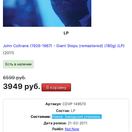
LP
John Coltrane (1926-1967) - Giant Steps (remastered) (180g) (LP)
(2011)
Есть в наличии
6599
руб.
3949 руб.
В корзину
Артикул:
CDVP 149570
Состав:
LP
Состояние:
Новое. Заводская упаковка.
Дата релиза:
21-02-2011
Лейбл:
Not Now