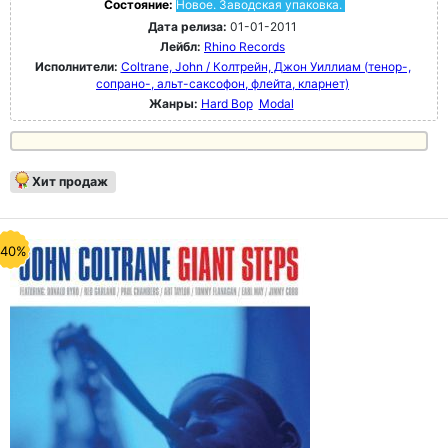
Состояние:
Новое. Заводская упаковка.
Дата релиза:
01-01-2011
Лейбл:
Rhino Records
Исполнители:
Coltrane, John / Колтрейн, Джон Уиллиам (тенор-,
сопрано-, альт-саксофон, флейта, кларнет)
Жанры:
Hard Bop
Modal
Хит продаж
-40%