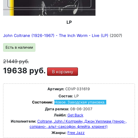
LP
John Coltrane (1926-1967) - The Inch Worm - Live (LP)
(2007)
Есть в наличии
21449
руб.
19638 руб.
В корзину
Артикул:
CDVP 031619
Состав:
LP
Состояние:
Новое. Заводская упаковка.
Дата релиза:
08-06-2007
Лейбл:
Get Back
Исполнители:
Coltrane, John / Колтрейн, Джон Уиллиам (тенор-,
сопрано-, альт-саксофон, флейта, кларнет)
Жанры:
Free Jazz