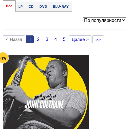
Все
LP
CD
DVD
BLU-RAY
1
2
3
4
5
< Назад
Далее >
>>
-1%