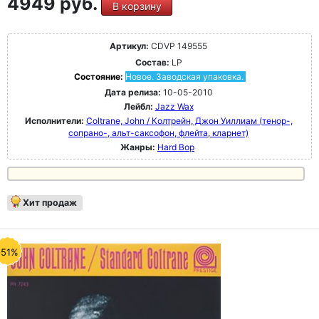
4949 руб.
В корзину
Артикул:
CDVP 149555
Состав:
LP
Состояние:
Новое. Заводская упаковка.
Дата релиза:
10-05-2010
Лейбл:
Jazz Wax
Исполнители:
Coltrane, John / Колтрейн, Джон Уиллиам (тенор-,
сопрано-, альт-саксофон, флейта, кларнет)
Жанры:
Hard Bop
Хит продаж
-51%