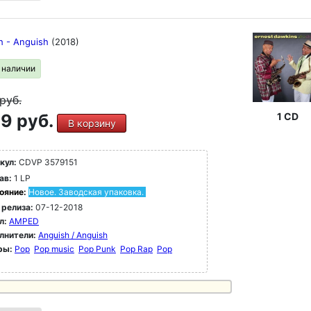
h - Anguish
(2018)
в наличии
руб.
9 руб.
1 CD
В корзину
кул:
CDVP 3579151
ав:
1 LP
ояние:
Новое. Заводская упаковка.
 релиза:
07-12-2018
л:
AMPED
лнители:
Anguish / Anguish
ры:
Pop
Pop music
Pop Punk
Pop Rap
Pop