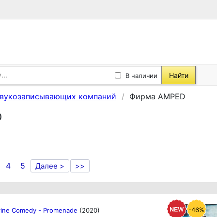
Найти
В наличии
звукозаписывающих компаний
Фирма AMPED
D
4
5
Далее >
>>
-46%
vine Comedy - Promenade
(2020)