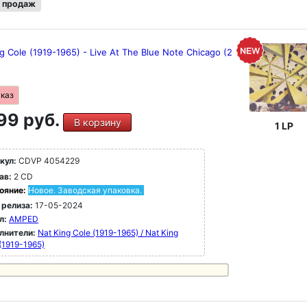
 продаж
g Cole (1919-1965) - Live At The Blue Note Chicago (2
аказ
99 руб.
В корзину
1 LP
кул:
CDVP 4054229
ав:
2 CD
ояние:
Новое. Заводская упаковка.
 релиза:
17-05-2024
л:
AMPED
лнители:
Nat King Cole (1919-1965) / Nat King
(1919-1965)