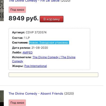
The Divine Comedy - Fin De Siecle
(2020)
Под заказ
8949 руб.
В корзину
Артикул:
CDVP 3720574
Состав:
1 LP
Состояние:
Новое. Заводская упаковка.
Дата релиза:
21-08-2020
Лейбл:
AMPED
Исполнители:
The Divine Comedy / The Divine
Comedy
Жанры:
Pop International
The Divine Comedy - Absent Friends
(2020)
Под заказ