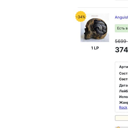
-34%
Anguis
Есть 
5699
1 LP
374
Арти
Сост
Сост
Дата
Лейб
Испо
Жан
Rock