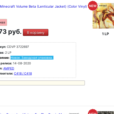
Minecraft Volume Beta (Lenticular Jacket) (Color Vinyl)
аказ
73 руб.
В корзину
1 LP
кул:
CDVP 3722697
ав:
2 LP
ояние:
Новое. Заводская упаковка.
 релиза:
14-08-2020
л:
AMPED
лнители:
C418 / C418