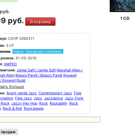
руб.
1 CD
9 руб.
В корзину
кул:
CDVP 3592311
ав:
3 LP
ояние:
Новое. Заводская упаковка.
 релиза:
31-05-2019
л:
AMPED
лнители:
Jamie Saft / Jamie Saft
Marshall Allen /
all Allen
Balazs Pandi / Balazs Pandi
Roswell
/ Roswell Rudd
зать больше
ры:
Avant-garde Jazz
Contemporary Jazz
Free
visation
Free Jazz
Jazz
Jazzdance
Jazz-Funk
-Rock
Jazzy Hip-Hop
Rock
Rockabilly
Rock
a
Rock & Roll
Rocksteady
 продаж