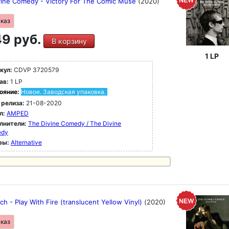
vine Comedy - Victory For The Comic Muse
(2020)
аказ
9 руб.
В корзину
1 LP
кул:
CDVP 3720579
ав:
1 LP
ояние:
Новое. Заводская упаковка.
 релиза:
21-08-2020
л:
AMPED
лнители:
The Divine Comedy / The Divine
edy
ры:
Alternative
tch - Play With Fire (translucent Yellow Vinyl)
(2020)
аказ