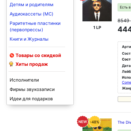
Детям и родителям
Есть 
Аудиокассеты (MC)
8549
Раритетные пластинки
1 LP
444
(первопрессы)
Книги и Журналы
Арти
Сост
Товары со скидкой
Сост
Хиты продаж
Дата
Лейб
Испо
Исполнители
Com
Жан
Фирмы звукозаписи
Идеи для подарков
-48%
The Di