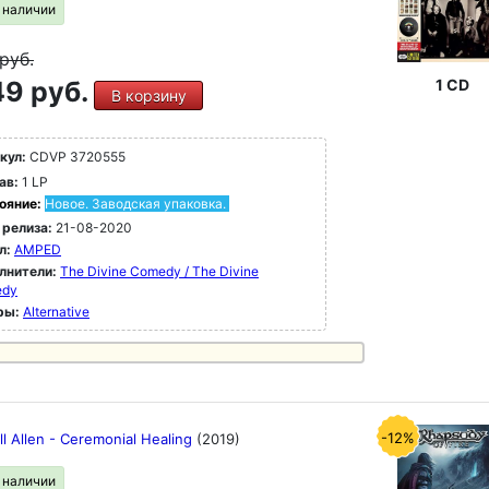
в наличии
руб.
9 руб.
1 CD
В корзину
кул:
CDVP 3720555
ав:
1 LP
ояние:
Новое. Заводская упаковка.
 релиза:
21-08-2020
л:
AMPED
лнители:
The Divine Comedy / The Divine
edy
ры:
Alternative
-12%
l Allen - Ceremonial Healing
(2019)
в наличии