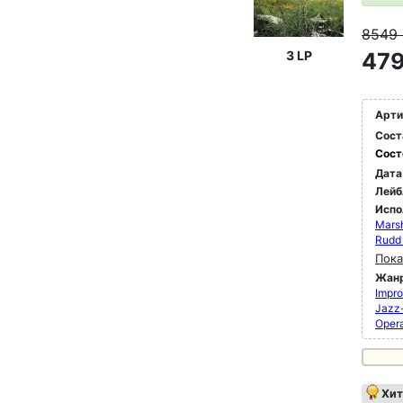
8549
3 LP
479
Арти
Сост
Сост
Дата
Лейб
Испо
Marsh
Rudd 
Пока
Жан
Impro
Jazz
Oper
Хит