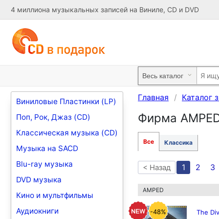
4 миллиона музыкальных записей на Виниле, CD и DVD
Главная
Каталог 
Виниловые Пластинки (LP)
Фирма AMPE
Поп, Рок, Джаз (CD)
Классическая музыка (CD)
Все
Классика
Музыка на SACD
Blu-ray музыка
1
2
3
< Назад
DVD музыка
AMPED
Кино и мультфильмы
Аудиокниги
-48%
The Di