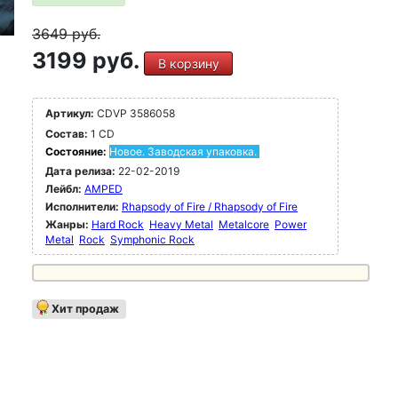
3649
руб.
3199 руб.
В корзину
Артикул:
CDVP 3586058
Состав:
1 CD
Состояние:
Новое. Заводская упаковка.
Дата релиза:
22-02-2019
Лейбл:
AMPED
Исполнители:
Rhapsody of Fire / Rhapsody of Fire
Жанры:
Hard Rock
Heavy Metal
Metalcore
Power
Metal
Rock
Symphonic Rock
Хит продаж