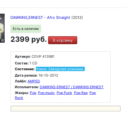
DAWKINS,ERNEST - Afro Straight
(2012)
Есть в наличии
2399 руб.
В корзину
Артикул:
CDVP 413981
Состав:
1 CD
Состояние:
Новое. Заводская упаковка.
Дата релиза:
16-10-2012
Лейбл:
AMPED
Исполнители:
DAWKINS,ERNEST / DAWKINS,ERNEST
Жанры:
Pop
Pop music
Pop Punk
Pop Rap
Pop
Rock