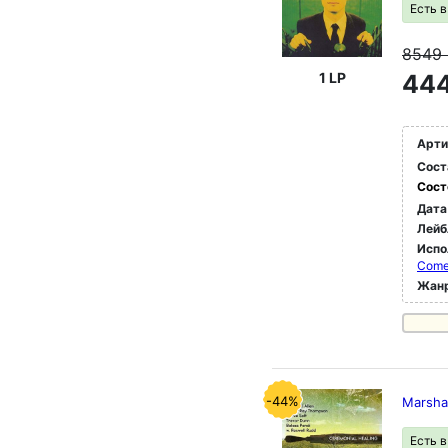
Есть 
8549
1 LP
444
Арти
Сост
Сост
Дата
Лейб
Испо
Com
Жан
-44%
Marshal
Есть 