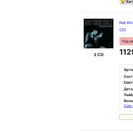
Хит
Nat Kin
CD)
Под з
112
2 CD
Арти
Сост
Сост
Дата
Лейб
Испо
Cole 