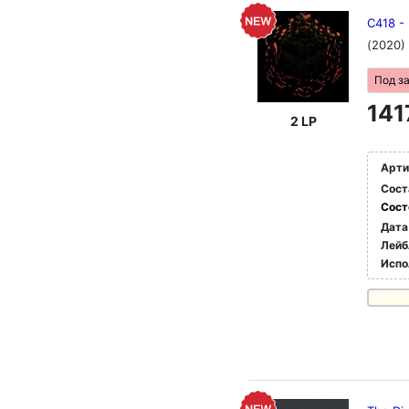
C418 - 
(2020)
Под з
141
2 LP
Арти
Сост
Сост
Дата
Лейб
Испо