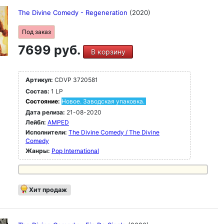
The Divine Comedy - Regeneration
(2020)
Под заказ
7699 руб.
В корзину
Артикул:
CDVP 3720581
Состав:
1 LP
Состояние:
Новое. Заводская упаковка.
Дата релиза:
21-08-2020
Лейбл:
AMPED
Исполнители:
The Divine Comedy / The Divine
Comedy
Жанры:
Pop International
Хит продаж