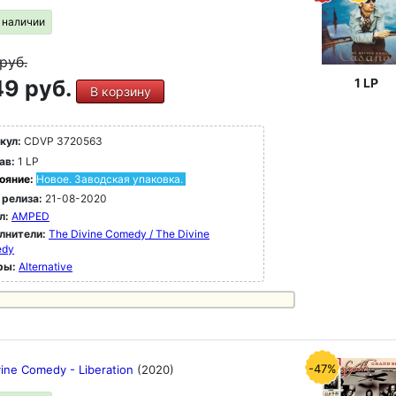
в наличии
руб.
9 руб.
1 LP
В корзину
кул:
CDVP 3720563
ав:
1 LP
ояние:
Новое. Заводская упаковка.
 релиза:
21-08-2020
л:
AMPED
лнители:
The Divine Comedy / The Divine
edy
ры:
Alternative
-47%
vine Comedy - Liberation
(2020)