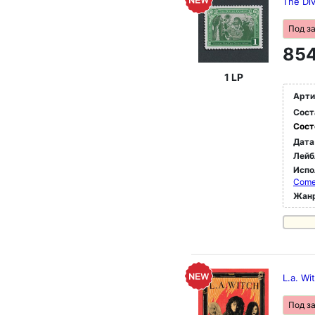
The Di
Под з
854
1 LP
Арти
Сост
Сост
Дата
Лейб
Испо
Com
Жан
L.a. Wi
Под з