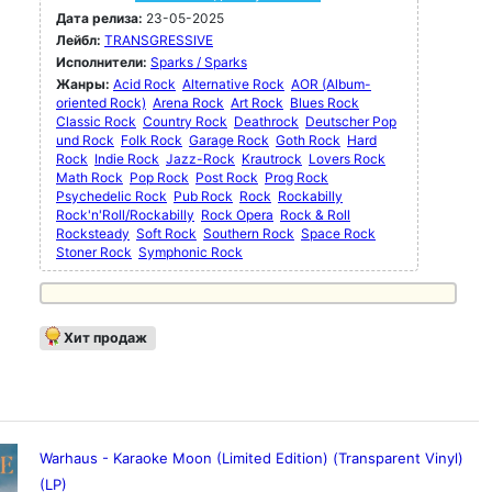
Дата релиза:
23-05-2025
Лейбл:
TRANSGRESSIVE
Исполнители:
Sparks / Sparks
Жанры:
Acid Rock
Alternative Rock
AOR (Album-
oriented Rock)
Arena Rock
Art Rock
Blues Rock
Classic Rock
Country Rock
Deathrock
Deutscher Pop
und Rock
Folk Rock
Garage Rock
Goth Rock
Hard
Rock
Indie Rock
Jazz-Rock
Krautrock
Lovers Rock
Math Rock
Pop Rock
Post Rock
Prog Rock
Psychedelic Rock
Pub Rock
Rock
Rockabilly
Rock'n'Roll/Rockabilly
Rock Opera
Rock & Roll
Rocksteady
Soft Rock
Southern Rock
Space Rock
Stoner Rock
Symphonic Rock
Хит продаж
Warhaus - Karaoke Moon (Limited Edition) (Transparent Vinyl)
(LP)