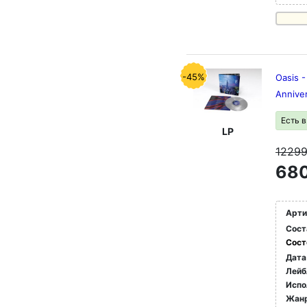
-45%
Oasis -
Anniver
Есть 
LP
1229
680
Арти
Сост
Сост
Дата
Лейб
Испо
Жан