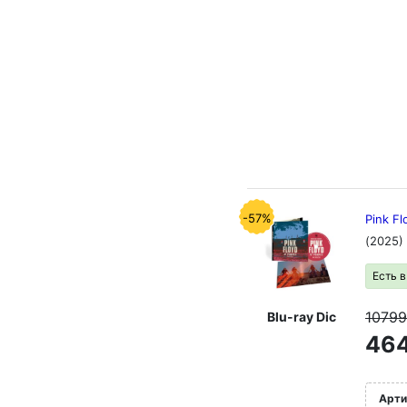
-57%
Pink Fl
(2025)
Есть 
1079
Blu-ray Dic
464
Арти