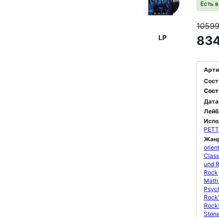
Есть 
1059
LP
834
Арти
Сост
Сост
Дата
Лейб
Испо
PETT
Жан
orien
Class
und 
Rock
Math
Psyc
Rock'
Rock
Ston