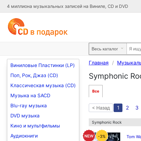
4 миллиона музыкальных записей на Виниле, CD и DVD
Главная
Музыкал
Виниловые Пластинки (LP)
Symphonic Ro
Поп, Рок, Джаз (CD)
Классическая музыка (CD)
Все
Музыка на SACD
Blu-ray музыка
1
2
3
< Назад
DVD музыка
Symphonic Rock
Кино и мультфильмы
Аудиокниги
-3%
Tom Wa