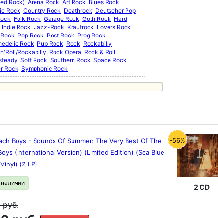
ted Rock)
Arena Rock
Art Rock
Blues Rock
ic Rock
Country Rock
Deathrock
Deutscher Pop
Rock
Folk Rock
Garage Rock
Goth Rock
Hard
Indie Rock
Jazz-Rock
Krautrock
Lovers Rock
 Rock
Pop Rock
Post Rock
Prog Rock
hedelic Rock
Pub Rock
Rock
Rockabilly
n'Roll/Rockabilly
Rock Opera
Rock & Roll
steady
Soft Rock
Southern Rock
Space Rock
er Rock
Symphonic Rock
-56%
ach Boys - Sounds Of Summer: The Very Best Of The
oys (International Version) (Limited Edition) (Sea Blue
Vinyl) (2 LP)
в наличии
2 CD
9
руб.