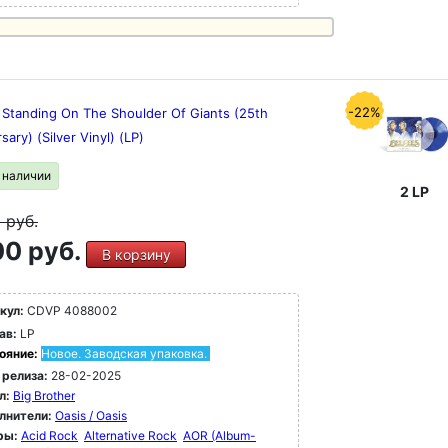
-22%
 Standing On The Shoulder Of Giants (25th
sary) (Silver Vinyl) (LP)
в наличии
2 LP
9
руб.
0 руб.
В корзину
кул:
CDVP 4088002
ав:
LP
ояние:
Новое. Заводская упаковка.
 релиза:
28-02-2025
л:
Big Brother
лнители:
Oasis / Oasis
ры:
Acid Rock
Alternative Rock
AOR (Album-