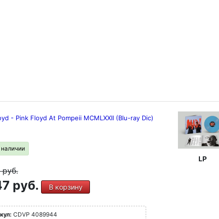
oyd - Pink Floyd At Pompeii MCMLXXII (Blu-ray Dic)
в наличии
LP
9
руб.
7 руб.
В корзину
кул:
CDVP 4089944