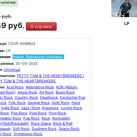
в наличии
9
руб.
9 руб.
LP
В корзину
кул:
CDVP 4089623
ав:
LP
ояние:
Новое. Заводская упаковка.
 релиза:
30-05-2025
л:
Universal
лнители:
PETTY,TOM & THE HEARTBREAKERS /
Y,TOM & THE HEARTBREAKERS
ры:
Acid Rock
Alternative Rock
AOR (Album-
ted Rock)
Arena Rock
Art Rock
Blues Rock
ic Rock
Country Rock
Deathrock
Deutscher Pop
Rock
Folk Rock
Garage Rock
Goth Rock
Hard
Indie Rock
Jazz-Rock
Krautrock
Lovers Rock
 Rock
Pop Rock
Post Rock
Prog Rock
hedelic Rock
Pub Rock
Rock
Rockabilly
n'Roll/Rockabilly
Rock Opera
Rock & Roll
steady
Soft Rock
Southern Rock
Space Rock
er Rock
Symphonic Rock