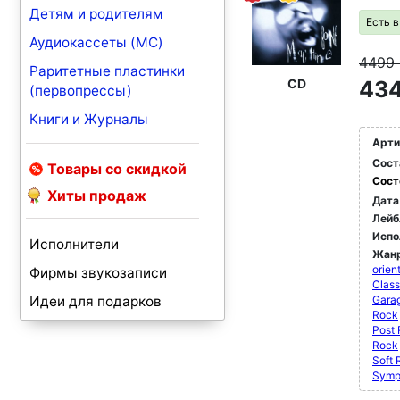
Детям и родителям
Есть 
Аудиокассеты (MC)
4499
Раритетные пластинки
CD
434
(первопрессы)
Книги и Журналы
Арти
Сост
Товары со скидкой
Сост
Хиты продаж
Дата
Лейб
Испо
Исполнители
Жан
orien
Фирмы звукозаписи
Class
Идеи для подарков
Gara
Rock
Post
Rock
Soft 
Symp