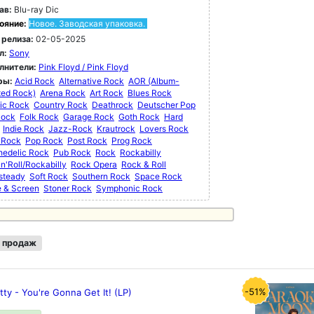
ав:
Blu-ray Dic
ояние:
Новое. Заводская упаковка.
 релиза:
02-05-2025
л:
Sony
лнители:
Pink Floyd / Pink Floyd
ры:
Acid Rock
Alternative Rock
AOR (Album-
ted Rock)
Arena Rock
Art Rock
Blues Rock
ic Rock
Country Rock
Deathrock
Deutscher Pop
Rock
Folk Rock
Garage Rock
Goth Rock
Hard
Indie Rock
Jazz-Rock
Krautrock
Lovers Rock
 Rock
Pop Rock
Post Rock
Prog Rock
hedelic Rock
Pub Rock
Rock
Rockabilly
n'Roll/Rockabilly
Rock Opera
Rock & Roll
steady
Soft Rock
Southern Rock
Space Rock
e & Screen
Stoner Rock
Symphonic Rock
 продаж
-51%
ty - You're Gonna Get It! (LP)