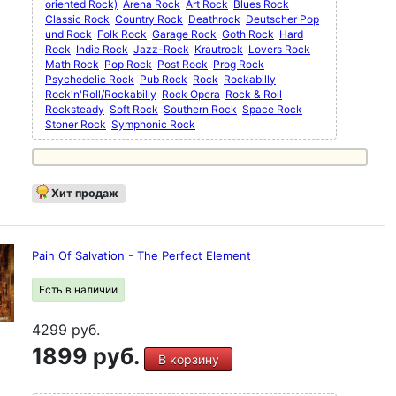
oriented Rock)
Arena Rock
Art Rock
Blues Rock
Classic Rock
Country Rock
Deathrock
Deutscher Pop
und Rock
Folk Rock
Garage Rock
Goth Rock
Hard
Rock
Indie Rock
Jazz-Rock
Krautrock
Lovers Rock
Math Rock
Pop Rock
Post Rock
Prog Rock
Psychedelic Rock
Pub Rock
Rock
Rockabilly
Rock'n'Roll/Rockabilly
Rock Opera
Rock & Roll
Rocksteady
Soft Rock
Southern Rock
Space Rock
Stoner Rock
Symphonic Rock
Хит продаж
Pain Of Salvation - The Perfect Element
Есть в наличии
4299
руб.
1899 руб.
В корзину