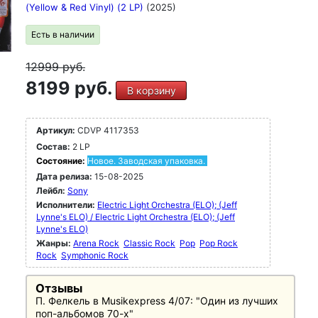
(Yellow & Red Vinyl) (2 LP)
(2025)
Есть в наличии
12999
руб.
8199 руб.
В корзину
Артикул:
CDVP 4117353
Состав:
2 LP
Состояние:
Новое. Заводская упаковка.
Дата релиза:
15-08-2025
Лейбл:
Sony
Исполнители:
Electric Light Orchestra (ELO); (Jeff
Lynne's ELO) / Electric Light Orchestra (ELO); (Jeff
Lynne's ELO)
Жанры:
Arena Rock
Classic Rock
Pop
Pop Rock
Rock
Symphonic Rock
Отзывы
П. Фелкель в Musikexpress 4/07: "Один из лучших
поп-альбомов 70-х"