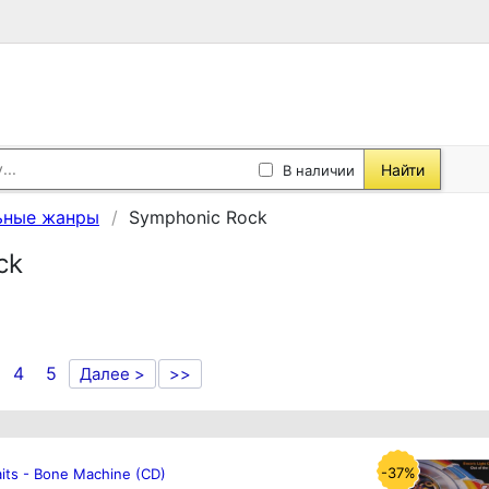
Найти
В наличии
ьные жанры
Symphonic Rock
ck
4
5
Далее >
>>
-37%
its - Bone Machine (CD)