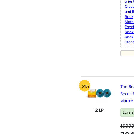
orien
Class
und 
Rock
Math
Psyc
Rock'
Rock
Ston
-51%
The Be
Beach B
Marble 
2 LP
Есть 
1509