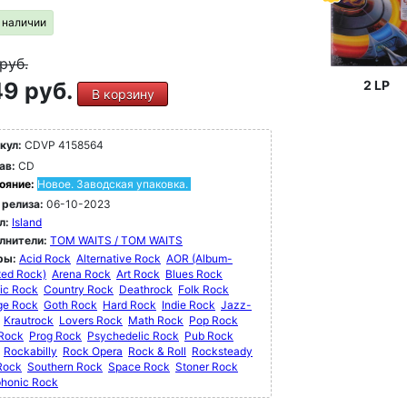
в наличии
руб.
2 LP
9 руб.
В корзину
кул:
CDVP 4158564
ав:
CD
ояние:
Новое. Заводская упаковка.
 релиза:
06-10-2023
л:
Island
лнители:
TOM WAITS / TOM WAITS
ры:
Acid Rock
Alternative Rock
AOR (Album-
ted Rock)
Arena Rock
Art Rock
Blues Rock
ic Rock
Country Rock
Deathrock
Folk Rock
ge Rock
Goth Rock
Hard Rock
Indie Rock
Jazz-
Krautrock
Lovers Rock
Math Rock
Pop Rock
 Rock
Prog Rock
Psychedelic Rock
Pub Rock
Rockabilly
Rock Opera
Rock & Roll
Rocksteady
Rock
Southern Rock
Space Rock
Stoner Rock
honic Rock