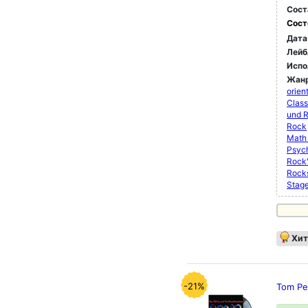
Сост
Сост
Дата
Лейб
Испо
Жан
orien
Class
und 
Rock
Math
Psyc
Rock'
Rock
Stag
Хит
-21%
Tom Pet