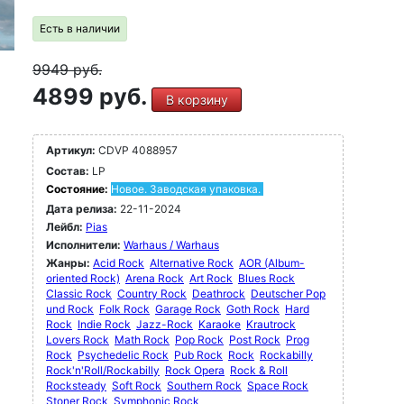
Есть в наличии
9949
руб.
4899 руб.
В корзину
Артикул:
CDVP 4088957
Состав:
LP
Состояние:
Новое. Заводская упаковка.
Дата релиза:
22-11-2024
Лейбл:
Pias
Исполнители:
Warhaus / Warhaus
Жанры:
Acid Rock
Alternative Rock
AOR (Album-
oriented Rock)
Arena Rock
Art Rock
Blues Rock
Classic Rock
Country Rock
Deathrock
Deutscher Pop
und Rock
Folk Rock
Garage Rock
Goth Rock
Hard
Rock
Indie Rock
Jazz-Rock
Karaoke
Krautrock
Lovers Rock
Math Rock
Pop Rock
Post Rock
Prog
Rock
Psychedelic Rock
Pub Rock
Rock
Rockabilly
Rock'n'Roll/Rockabilly
Rock Opera
Rock & Roll
Rocksteady
Soft Rock
Southern Rock
Space Rock
Stoner Rock
Symphonic Rock