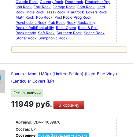
Classic Rock
Country Rock
Deathrock
Deutscher Pop
und Rock
Folk Rock
Garage Rock
Goth Rock
Hard
Rock
Indie Rock
Jazz-Rock
Krautrock
Lovers Rock
Math Rock
Pop Rock
Post Rock
Prog Rock
Psychedelic Rock
Pub Rock
Rock
Rockabilly
Rock'n'Roll/Rockabilly
Rock Opera
Rock & Roll
Rocksteady
Soft Rock
Southern Rock
Space Rock
Stoner Rock
Symphonic Rock
Sparks - Mad! (180g) (Limited Edition) (Light Blue Vinyl)
(Lenticular Cover) (LP)
Есть в наличии
11949 руб.
В корзину
Артикул:
CDVP 4089876
Состав:
LP
Состояние:
Новое. Заводская упаковка.