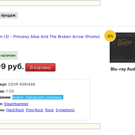
 продаж
-8%
 (3) - Princess Alice And The Broken Arrow (Promo)
в наличии
9 руб.
В корзину
Blu-ray Aud
кул:
CDVP 4091448
ав:
1 CD
ояние:
Новое. Заводская упаковка.
л:
Steamhammer
ры:
Hard Rock
Prog Rock
Rock
Symphonic