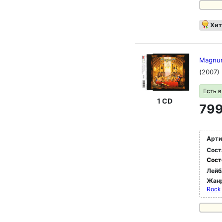
Хит
Magnum
(2007)
Есть 
1 CD
799
Арти
Сост
Сост
Лейб
Жан
Rock