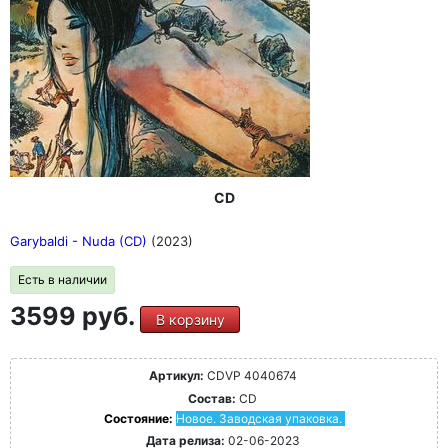
CD
Garybaldi - Nuda (CD)
(2023)
Есть в наличии
3599 руб.
В корзину
Артикул:
CDVP 4040674
Состав:
CD
Состояние:
Новое. Заводская упаковка.
Дата релиза:
02-06-2023