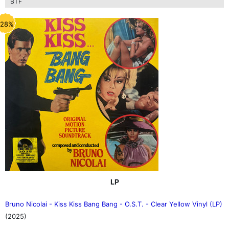
BTF
-28%
LP
Bruno Nicolai - Kiss Kiss Bang Bang - O.S.T. - Clear Yellow Vinyl (LP)
(2025)