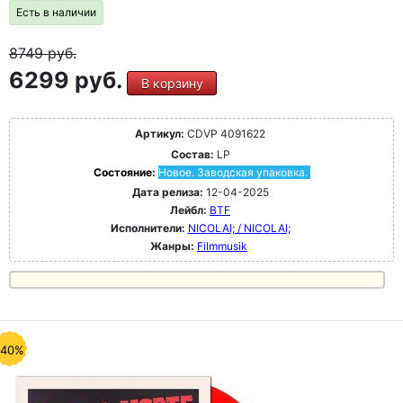
Есть в наличии
8749
руб.
6299 руб.
В корзину
Артикул:
CDVP 4091622
Состав:
LP
Состояние:
Новое. Заводская упаковка.
Дата релиза:
12-04-2025
Лейбл:
BTF
Исполнители:
NICOLAI; / NICOLAI;
Жанры:
Filmmusik
-40%