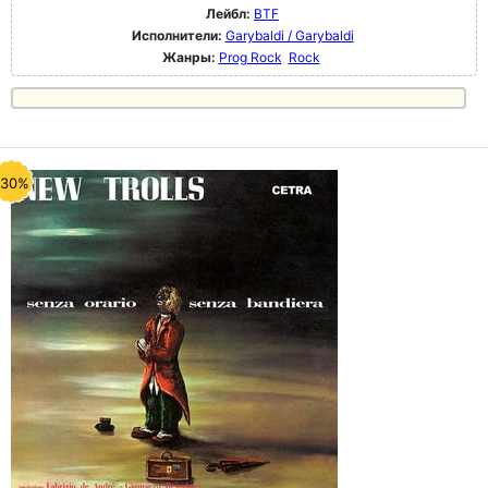
Лейбл:
BTF
Исполнители:
Garybaldi / Garybaldi
Жанры:
Prog Rock
Rock
-30%