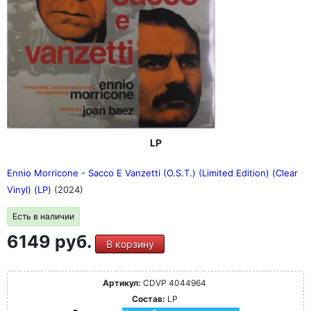
LP
Ennio Morricone - Sacco E Vanzetti (O.S.T.) (Limited Edition) (Clear
Vinyl) (LP)
(2024)
Есть в наличии
6149 руб.
В корзину
Артикул:
CDVP 4044964
Состав:
LP