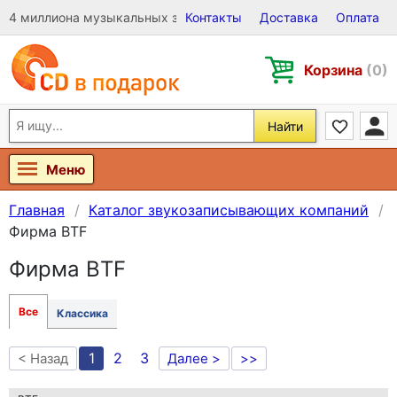
4 миллиона музыкальных записей на Виниле, CD и DVD
Контакты
Доставка
Оплата
Корзина
(0)
Найти
Меню
Главная
Каталог звукозаписывающих компаний
Фирма BTF
Фирма BTF
Все
Классика
1
2
3
< Назад
Далее >
>>