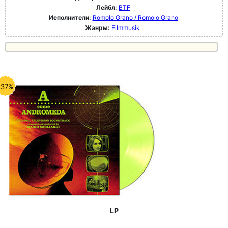
Лейбл:
BTF
Исполнители:
Romolo Grano / Romolo Grano
Жанры:
Filmmusik
-37%
LP