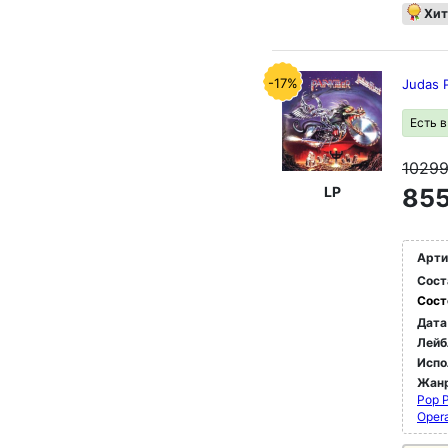
Хит
-17%
Judas P
Есть 
1029
LP
855
Арти
Сост
Сост
Дата
Лейб
Испо
Жан
Pop 
Oper