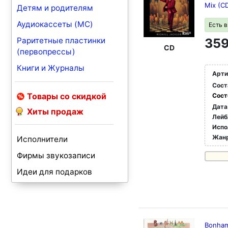
Mix (C
Детям и родителям
Аудиокассеты (MC)
Есть 
Раритетные пластинки
359
CD
(первопрессы)
Книги и Журналы
Арти
Сост
Товары со скидкой
Сост
Дата
Хиты продаж
Лейб
Испо
Жан
Исполнители
Фирмы звукозаписи
Идеи для подарков
Bonham