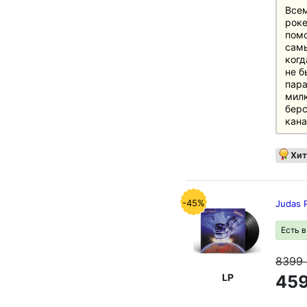
Всем
роке
помо
сам
когд
не б
пара
милк
берс
кана
Хит
-45%
Judas P
Есть 
8399
LP
459