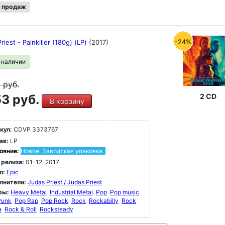
 продаж
-24%
riest - Painkiller (180g) (LP)
(2017)
в наличии
9
руб.
3 руб.
2 CD
В корзину
кул:
CDVP 3373767
ав:
LP
ояние:
Новое. Заводская упаковка.
 релиза:
01-12-2017
л:
Epic
лнители:
Judas Priest / Judas Priest
ры:
Heavy Metal
Industrial Metal
Pop
Pop music
Punk
Pop Rap
Pop Rock
Rock
Rockabilly
Rock
a
Rock & Roll
Rocksteady