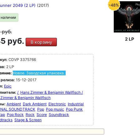
-48%
Runner 2049 (2 LP)
(2017)
в наличии
9
руб.
5 руб.
2 LP
В корзину
кул:
CDVP 3375766
ав:
2 LP
ояние:
Новое. Заводская упаковка.
 релиза:
15-12-2017
л:
Epic
лнители:
/
Hans Zimmer & Benjamin Wallfisch /
Zimmer & Benjamin Wallfisch
ры:
Ambient
Dark Ambient
Electronic
Industrial
INAL SOUNDTRACK
Pop
Pop music
Pop Punk
Rap
Pop Rock
Rock
Score
Soundtrack
dtracks
Stage & Screen