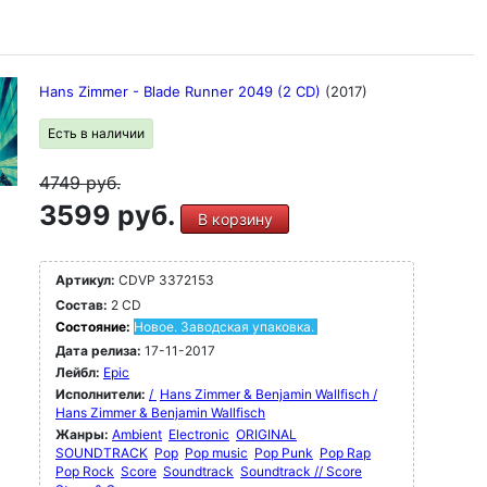
Hans Zimmer - Blade Runner 2049 (2 CD)
(2017)
Есть в наличии
4749
руб.
3599 руб.
В корзину
Артикул:
CDVP 3372153
Состав:
2 CD
Состояние:
Новое. Заводская упаковка.
Дата релиза:
17-11-2017
Лейбл:
Epic
Исполнители:
/
Hans Zimmer & Benjamin Wallfisch /
Hans Zimmer & Benjamin Wallfisch
Жанры:
Ambient
Electronic
ORIGINAL
SOUNDTRACK
Pop
Pop music
Pop Punk
Pop Rap
Pop Rock
Score
Soundtrack
Soundtrack // Score