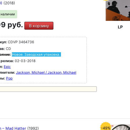
D)
(2018)
в наличии
9 руб.
В корзину
LP
кул:
CDVP 3464736
ав:
CD
ояние:
Новое. Заводская упаковка.
 релиза:
02-03-2018
л:
Epic
лнители:
Jackson, Michael / Jackson, Michael
ры:
Pop
-49%
 ‎– Mad Hatter
(1992)