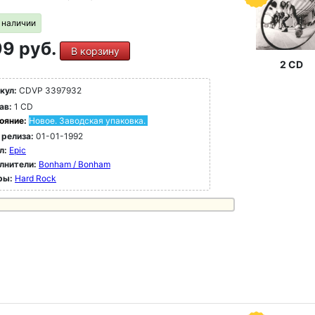
в наличии
9 руб.
В корзину
2 CD
кул:
CDVP 3397932
ав:
1 CD
ояние:
Новое. Заводская упаковка.
 релиза:
01-01-1992
л:
Epic
лнители:
Bonham / Bonham
ры:
Hard Rock