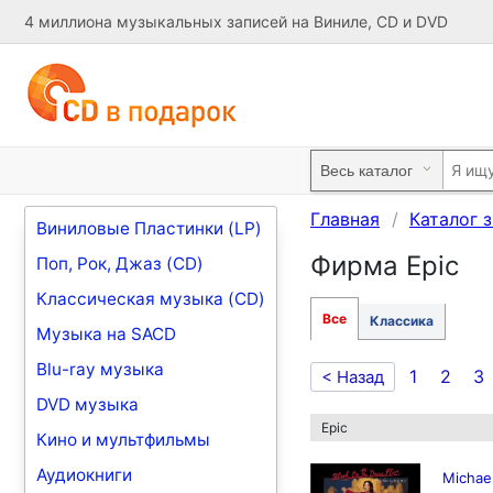
4 миллиона музыкальных записей на Виниле, CD и DVD
Главная
Каталог 
Виниловые Пластинки (LP)
Фирма Epic
Поп, Рок, Джаз (CD)
Классическая музыка (CD)
Все
Классика
Музыка на SACD
Blu-ray музыка
1
2
3
< Назад
DVD музыка
Epic
Кино и мультфильмы
Аудиокниги
Michael