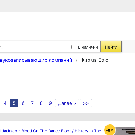
Найти
В наличии
звукозаписывающих компаний
Фирма Epic
4
5
6
7
8
9
Далее >
>>
-9%
 Jackson - Blood On The Dance Floor / History In The