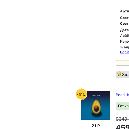
Арти
Сост
Сост
Дата
Лейб
Испо
Жан
Pop 
Хит
-51%
Pearl J
Есть 
9349
2 LP
459