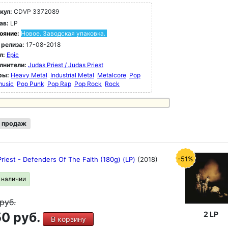
кул:
CDVP 3372089
ав:
LP
ояние:
Новое. Заводская упаковка.
 релиза:
17-08-2018
л:
Epic
лнители:
Judas Priest / Judas Priest
ры:
Heavy Metal
Industrial Metal
Metalcore
Pop
music
Pop Punk
Pop Rap
Pop Rock
Rock
 продаж
-51%
riest - Defenders Of The Faith (180g) (LP)
(2018)
в наличии
руб.
0 руб.
2 LP
В корзину