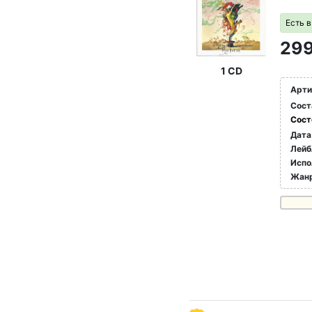
Есть 
299
1 CD
Арти
Сост
Сост
Дата
Лейб
Испо
Жан