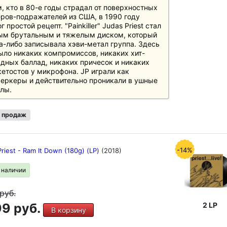
, кто в 80-е годы страдал от поверхностных
ров-подражателей из США, в 1990 году
г простой рецепт. "Painkiller" Judas Priest стал
ым брутальным и тяжелым диском, который
а-либо записывала хэви-метал группа. Здесь
ыло никаких компромиссов, никаких хит-
дных баллад, никаких причесок и никаких
етостов у микрофона. JP играли как
еркеры и действительно проникали в ушные
лы.
 продаж
-14%
riest - Ram It Down (180g) (LP)
(2018)
в наличии
руб.
9 руб.
2 LP
В корзину