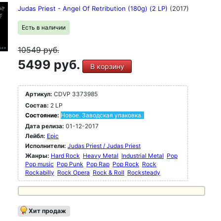
Judas Priest - Angel Of Retribution (180g) (2 LP)
(2017)
Есть в наличии
10549
руб.
5499 руб.
В корзину
Артикул:
CDVP 3373985
Состав:
2 LP
Состояние:
Новое. Заводская упаковка.
Дата релиза:
01-12-2017
Лейбл:
Epic
Исполнители:
Judas Priest / Judas Priest
Жанры:
Hard Rock
Heavy Metal
Industrial Metal
Pop
Pop music
Pop Punk
Pop Rap
Pop Rock
Rock
Rockabilly
Rock Opera
Rock & Roll
Rocksteady
Хит продаж