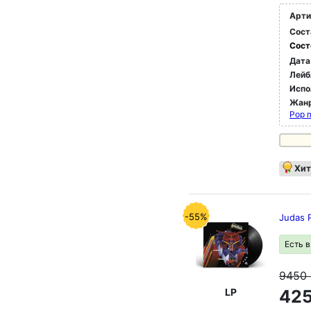
Арти
Сост
Сост
Дата
Лейб
Испо
Жан
Pop 
Хит
-55%
Judas P
Есть 
9450
LP
425