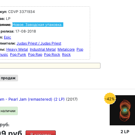
кул:
CDVP 3371934
ав:
LP
ояние:
Новое. Заводская упаковка.
 релиза:
17-08-2018
л:
Epic
лнители:
Judas Priest / Judas Priest
ры:
Heavy Metal
Industrial Metal
Metalcore
Pop
music
Pop Punk
Pop Rap
Pop Rock
Rock
 продаж
-42%
am - Pearl Jam (remastered) (2 LP)
(2017)
в наличии
руб.
9 руб.
2 LP
В корзину