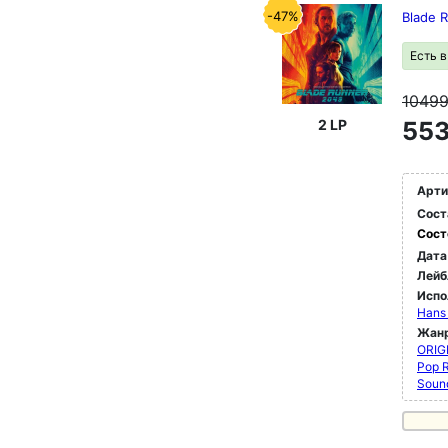
-47%
Blade 
Есть 
1049
2 LP
553
Арти
Сост
Сост
Дата
Лейб
Испо
Hans 
Жан
ORIG
Pop 
Soun