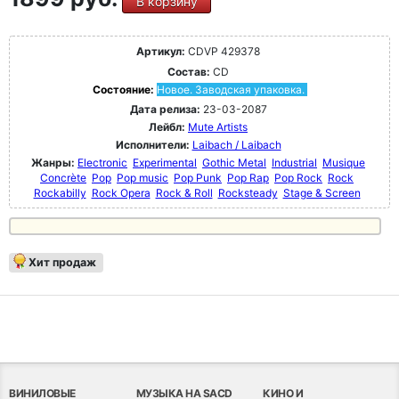
В корзину
Артикул:
CDVP 429378
Состав:
CD
Состояние:
Новое. Заводская упаковка.
Дата релиза:
23-03-2087
Лейбл:
Mute Artists
Исполнители:
Laibach / Laibach
Жанры:
Electronic
Experimental
Gothic Metal
Industrial
Musique
Concrète
Pop
Pop music
Pop Punk
Pop Rap
Pop Rock
Rock
Rockabilly
Rock Opera
Rock & Roll
Rocksteady
Stage & Screen
Хит продаж
ВИНИЛОВЫЕ
МУЗЫКА НА SACD
КИНО И