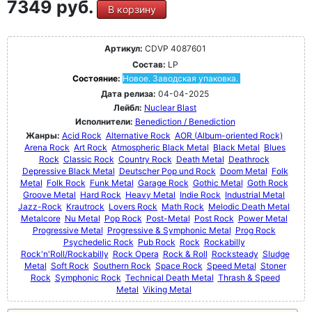
7349 руб.
В корзину
Артикул:
CDVP 4087601
Состав:
LP
Состояние:
Новое. Заводская упаковка.
Дата релиза:
04-04-2025
Лейбл:
Nuclear Blast
Исполнители:
Benediction / Benediction
Жанры:
Acid Rock
Alternative Rock
AOR (Album-oriented Rock)
Arena Rock
Art Rock
Atmospheric Black Metal
Black Metal
Blues
Rock
Classic Rock
Country Rock
Death Metal
Deathrock
Depressive Black Metal
Deutscher Pop und Rock
Doom Metal
Folk
Metal
Folk Rock
Funk Metal
Garage Rock
Gothic Metal
Goth Rock
Groove Metal
Hard Rock
Heavy Metal
Indie Rock
Industrial Metal
Jazz-Rock
Krautrock
Lovers Rock
Math Rock
Melodic Death Metal
Metalcore
Nu Metal
Pop Rock
Post-Metal
Post Rock
Power Metal
Progressive Metal
Progressive & Symphonic Metal
Prog Rock
Psychedelic Rock
Pub Rock
Rock
Rockabilly
Rock'n'Roll/Rockabilly
Rock Opera
Rock & Roll
Rocksteady
Sludge
Metal
Soft Rock
Southern Rock
Space Rock
Speed Metal
Stoner
Rock
Symphonic Rock
Technical Death Metal
Thrash & Speed
Metal
Viking Metal