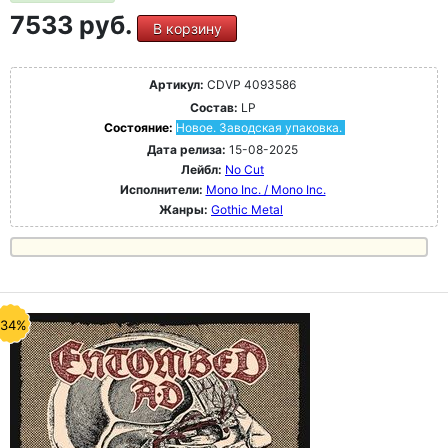
7533 руб.
В корзину
Артикул:
CDVP 4093586
Состав:
LP
Состояние:
Новое. Заводская упаковка.
Дата релиза:
15-08-2025
Лейбл:
No Cut
Исполнители:
Mono Inc. / Mono Inc.
Жанры:
Gothic Metal
-34%