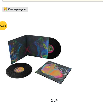
Хит продаж
-54%
2 LP