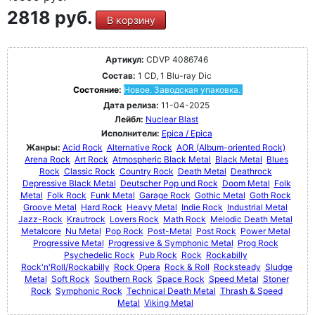
2818 руб.
В корзину
Артикул:
CDVP 4086746
Состав:
1 CD, 1 Blu-ray Dic
Состояние:
Новое. Заводская упаковка.
Дата релиза:
11-04-2025
Лейбл:
Nuclear Blast
Исполнители:
Epica / Epica
Жанры:
Acid Rock
Alternative Rock
AOR (Album-oriented Rock)
Arena Rock
Art Rock
Atmospheric Black Metal
Black Metal
Blues
Rock
Classic Rock
Country Rock
Death Metal
Deathrock
Depressive Black Metal
Deutscher Pop und Rock
Doom Metal
Folk
Metal
Folk Rock
Funk Metal
Garage Rock
Gothic Metal
Goth Rock
Groove Metal
Hard Rock
Heavy Metal
Indie Rock
Industrial Metal
Jazz-Rock
Krautrock
Lovers Rock
Math Rock
Melodic Death Metal
Metalcore
Nu Metal
Pop Rock
Post-Metal
Post Rock
Power Metal
Progressive Metal
Progressive & Symphonic Metal
Prog Rock
Psychedelic Rock
Pub Rock
Rock
Rockabilly
Rock'n'Roll/Rockabilly
Rock Opera
Rock & Roll
Rocksteady
Sludge
Metal
Soft Rock
Southern Rock
Space Rock
Speed Metal
Stoner
Rock
Symphonic Rock
Technical Death Metal
Thrash & Speed
Metal
Viking Metal