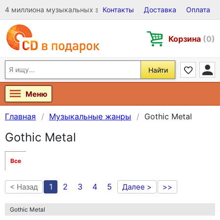
4 миллиона музыкальных записей на Виниле, CD и DVD
Контакты
Доставка
Оплата
Корзина
(0)
Найти
Меню
Главная
Музыкальные жанры
Gothic Metal
Gothic Metal
Все
1
2
3
4
5
< Назад
Далее >
>>
Gothic Metal