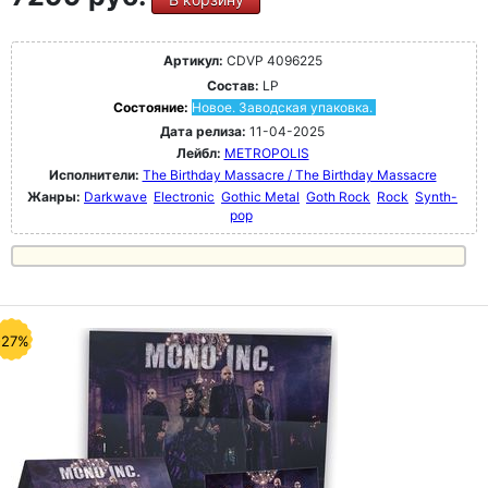
Артикул:
CDVP 4096225
Состав:
LP
Состояние:
Новое. Заводская упаковка.
Дата релиза:
11-04-2025
Лейбл:
METROPOLIS
Исполнители:
The Birthday Massacre / The Birthday Massacre
Жанры:
Darkwave
Electronic
Gothic Metal
Goth Rock
Rock
Synth-
pop
-27%