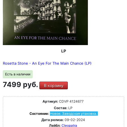
LP
Rosetta Stone - An Eye For The Main Chance (LP)
Есть в наличии
7499 руб.
В корзину
Артикул:
CDVP 4124677
Состав:
LP
Состояние:
Новое. Заводская упаковка.
Дата релиза:
09-02-2024
Лейбл:
Cleopatra