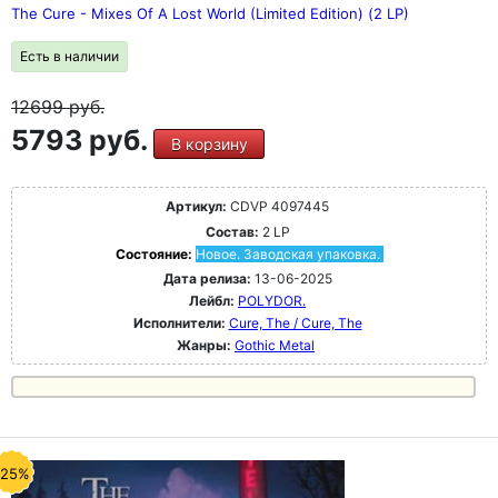
The Cure - Mixes Of A Lost World (Limited Edition) (2 LP)
Есть в наличии
12699
руб.
5793 руб.
В корзину
Артикул:
CDVP 4097445
Состав:
2 LP
Состояние:
Новое. Заводская упаковка.
Дата релиза:
13-06-2025
Лейбл:
POLYDOR.
Исполнители:
Cure, The / Cure, The
Жанры:
Gothic Metal
-25%