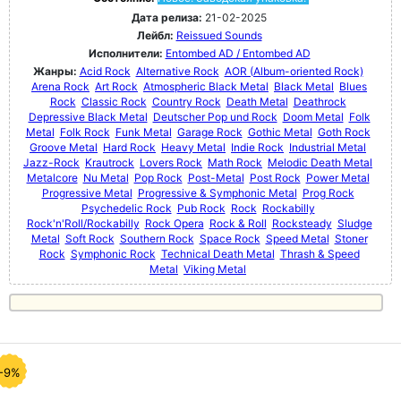
Дата релиза:
21-02-2025
Лейбл:
Reissued Sounds
Исполнители:
Entombed AD / Entombed AD
Жанры:
Acid Rock
Alternative Rock
AOR (Album-oriented Rock)
Arena Rock
Art Rock
Atmospheric Black Metal
Black Metal
Blues
Rock
Classic Rock
Country Rock
Death Metal
Deathrock
Depressive Black Metal
Deutscher Pop und Rock
Doom Metal
Folk
Metal
Folk Rock
Funk Metal
Garage Rock
Gothic Metal
Goth Rock
Groove Metal
Hard Rock
Heavy Metal
Indie Rock
Industrial Metal
Jazz-Rock
Krautrock
Lovers Rock
Math Rock
Melodic Death Metal
Metalcore
Nu Metal
Pop Rock
Post-Metal
Post Rock
Power Metal
Progressive Metal
Progressive & Symphonic Metal
Prog Rock
Psychedelic Rock
Pub Rock
Rock
Rockabilly
Rock'n'Roll/Rockabilly
Rock Opera
Rock & Roll
Rocksteady
Sludge
Metal
Soft Rock
Southern Rock
Space Rock
Speed Metal
Stoner
Rock
Symphonic Rock
Technical Death Metal
Thrash & Speed
Metal
Viking Metal
-9%