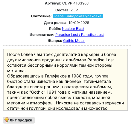
Артикул:
CDVP 4103968
Состав:
2 LP
Состояние:
Новое. Заводская упаковка.
Дата релиза:
19-09-2025
Лейбл:
Nuclear Blast
Исполнители:
Paradise Lost / Paradise Lost
Жанры:
Gothic Metal
После более чем трех десятилетий карьеры и более
двух миллионов проданных альбомов Paradise Lost
остаются бесспорными королями темной стороны
металла.
Образовавшись в Галифаксе в 1988 году, группа
быстро стала известна как пионеры готик-метала
благодаря своим ранним, новаторским альбомам,
таким как "Gothic" 1991 года с метким названием,
представляющим собой смесь тяжести, мрачной
мелодии и атмосферы. Никогда не оставаясь творчески
статичной группой, они исследовали множество
направлений темной музыки на протяжении всей своей
карьеры, от слякотных дум-дэт корней до покорения
Хит продаж
метал-мейнстрима массивными, сочными звуками
альбома 1995 года "Draconian Times" и более