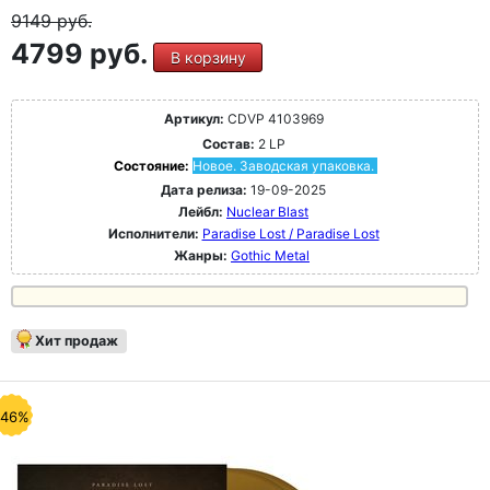
9149
руб.
4799 руб.
В корзину
Артикул:
CDVP 4103969
Состав:
2 LP
Состояние:
Новое. Заводская упаковка.
Дата релиза:
19-09-2025
Лейбл:
Nuclear Blast
Исполнители:
Paradise Lost / Paradise Lost
Жанры:
Gothic Metal
Хит продаж
-46%