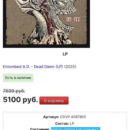
LP
Entombed A.D. - Dead Dawn (LP)
(2025)
Есть в наличии
7699
руб.
5100 руб.
В корзину
Артикул:
CDVP 4087805
Состав:
LP
Состояние:
Новое. Заводская упаковка.