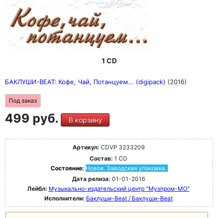
1 CD
БАКЛУШИ-BEAT: Кофе, Чай, Потанцуем... (digipack)
(2016)
Под заказ
499 руб.
В корзину
Артикул:
CDVP 3233209
Состав:
1 CD
Состояние:
Новое. Заводская упаковка.
Дата релиза:
01-01-2016
Лейбл:
Музыкально-издательский центр "Музпром-МО"
Исполнители:
Баклуши-Beat / Баклуши-Beat