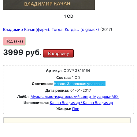
1 CD
Владимир Качан(фирм): Тогда, Когда... (digipack)
(2017)
Под заказ
3999 руб.
В корзину
Артикул:
CDVP 3315164
Состав:
1 CD
Состояние:
Новое. Заводская упаковка.
Дата релиза:
01-01-2017
Лейбл:
Музыкально-издательский центр "Музпром-МО"
Исполнители:
Качан Владимир / Качан Владимир
Жанры:
Поп