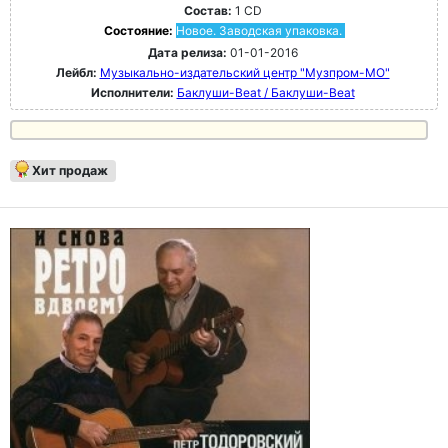
Состав:
1 CD
Состояние:
Новое. Заводская упаковка.
Дата релиза:
01-01-2016
Лейбл:
Музыкально-издательский центр "Музпром-МО"
Исполнители:
Баклуши-Beat / Баклуши-Beat
Хит продаж