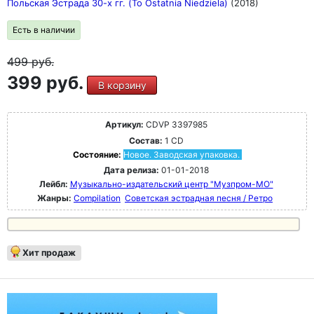
Польская Эстрада 30-х гг. (To Ostatnia Niedziela)
(2018)
Есть в наличии
499
руб.
399 руб.
В корзину
Артикул:
CDVP 3397985
Состав:
1 CD
Состояние:
Новое. Заводская упаковка.
Дата релиза:
01-01-2018
Лейбл:
Музыкально-издательский центр "Музпром-МО"
Жанры:
Compilation
Советская эстрадная песня / Ретро
Хит продаж