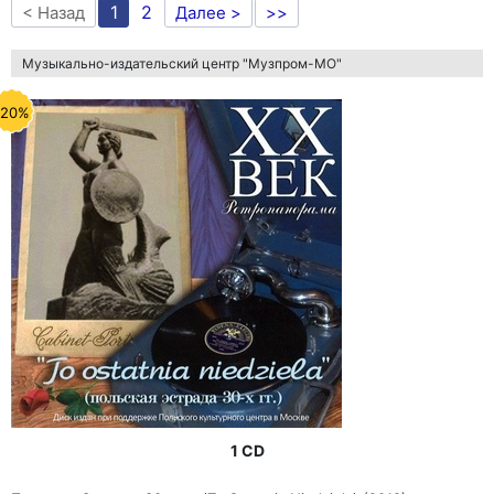
1
2
< Назад
Далее >
>>
Музыкально-издательский центр "Музпром-МО"
-20%
1 CD