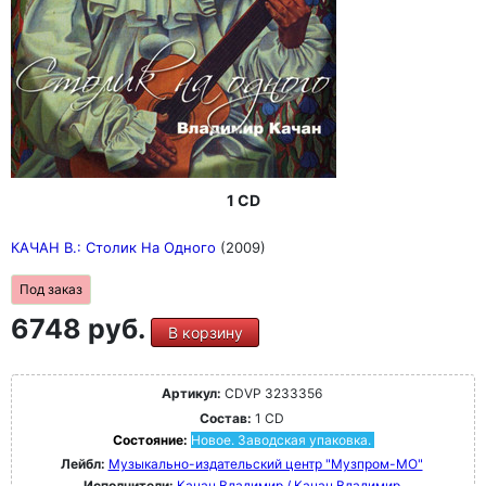
1 CD
КАЧАН В.: Столик На Одного
(2009)
Под заказ
6748 руб.
В корзину
Артикул:
CDVP 3233356
Состав:
1 CD
Состояние:
Новое. Заводская упаковка.
Лейбл:
Музыкально-издательский центр "Музпром-МО"
Исполнители:
Качан Владимир / Качан Владимир