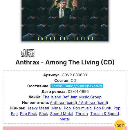
Anthrax - Among The Living (CD)
Артикул:
CDVP 030603
Состав:
CD
Состояние:
Новое. Заводская упаковка.
Дата релиза:
03-01-1995
Лейбл:
The Island Def Jam Music Group
Исполнители:
Anthrax (band) / Anthrax (band)
Жанры:
Heavy Metal
Metal
Pop
Pop music
Pop Punk
Pop
Rap
Pop Rock
Rock
Speed Metal
Thrash
Thrash & Speed
Metal
-39%