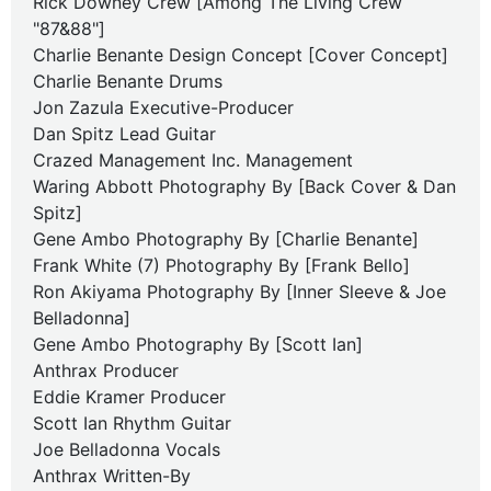
Rick Downey Crew [Among The Living Crew
"87&88"]
Charlie Benante Design Concept [Cover Concept]
Charlie Benante Drums
Jon Zazula Executive-Producer
Dan Spitz Lead Guitar
Crazed Management Inc. Management
Waring Abbott Photography By [Back Cover & Dan
Spitz]
Gene Ambo Photography By [Charlie Benante]
Frank White (7) Photography By [Frank Bello]
Ron Akiyama Photography By [Inner Sleeve & Joe
Belladonna]
Gene Ambo Photography By [Scott Ian]
Anthrax Producer
Eddie Kramer Producer
Scott Ian Rhythm Guitar
Joe Belladonna Vocals
Anthrax Written-By