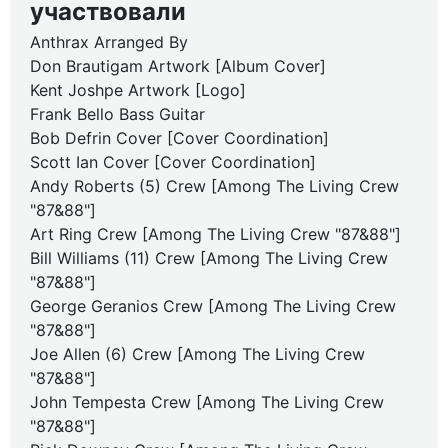
участвовали
Anthrax Arranged By
Don Brautigam Artwork [Album Cover]
Kent Joshpe Artwork [Logo]
Frank Bello Bass Guitar
Bob Defrin Cover [Cover Coordination]
Scott Ian Cover [Cover Coordination]
Andy Roberts (5) Crew [Among The Living Crew
"87&88"]
Art Ring Crew [Among The Living Crew "87&88"]
Bill Williams (11) Crew [Among The Living Crew
"87&88"]
George Geranios Crew [Among The Living Crew
"87&88"]
Joe Allen (6) Crew [Among The Living Crew
"87&88"]
John Tempesta Crew [Among The Living Crew
"87&88"]