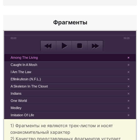
Фрагменты
00:00
00:30
Among The Living
×
Caught In A Mosh
×
I Am The Law
×
Efilnikufesin (N.F.L.)
×
A Skeleton In The Closet
×
Indians
×
One World
×
Medley
×
Imitation Of Life
×
1) Фрагменты не являются трек-листом и носят
ознакомительный характер
2) Качество представленных фрагментов уступает