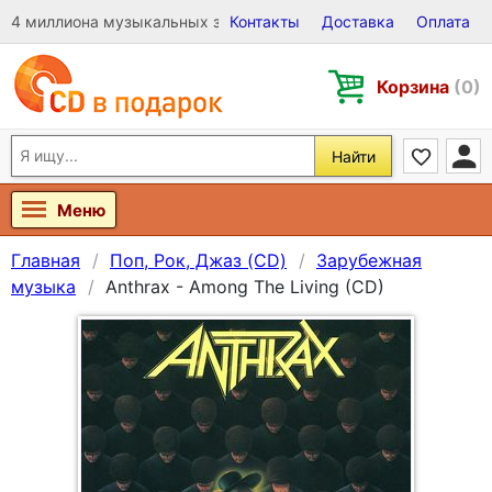
4 миллиона музыкальных записей на Виниле, CD и DVD
Контакты
Доставка
Оплата
Корзина
(0)
Найти
Меню
Главная
Поп, Рок, Джаз (CD)
Зарубежная
музыка
Anthrax - Among The Living (CD)