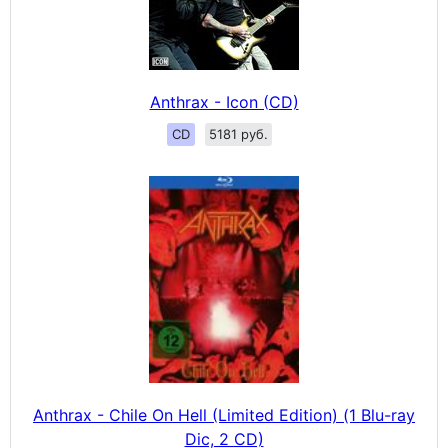
Anthrax - Icon (CD)
CD
5181 руб.
Anthrax - Chile On Hell (Limited Edition) (1 Blu-ray
Dic, 2 CD)