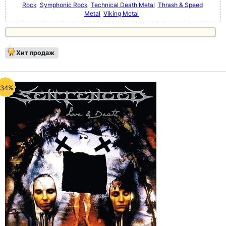
Rock
Symphonic Rock
Technical Death Metal
Thrash & Speed
Metal
Viking Metal
Хит продаж
-34%