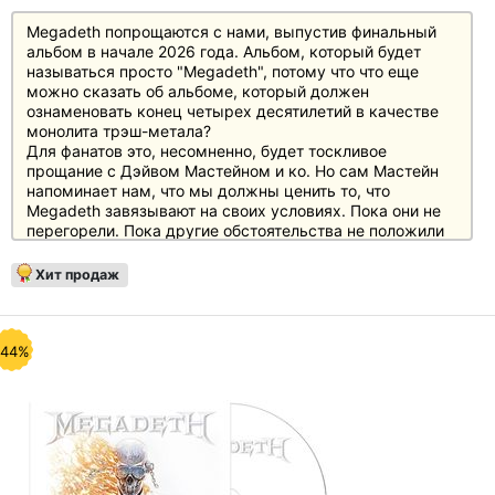
Megadeth попрощаются с нами, выпустив финальный
альбом в начале 2026 года. Альбом, который будет
называться просто "Megadeth", потому что что еще
можно сказать об альбоме, который должен
ознаменовать конец четырех десятилетий в качестве
монолита трэш-метала?
Для фанатов это, несомненно, будет тоскливое
прощание с Дэйвом Мастейном и ко. Но сам Мастейн
напоминает нам, что мы должны ценить то, что
Megadeth завязывают на своих условиях. Пока они не
перегорели. Пока другие обстоятельства не положили
им конец, как это часто случается с другими группами.
"Megadeth" - достойный и виртуозный финал, который
Хит продаж
не мог появиться в лучшее время. Отчуждение и
разделение вездесущи в современном мире, но в
качестве финального акта Megadeth призывают к
единству и солидарности. Это касается и их
-44%
последующего прощального тура, который они хотят
завершить стильно и пригласить своих поклонников на
концерты, где движущей силой является радость, а не
печаль.