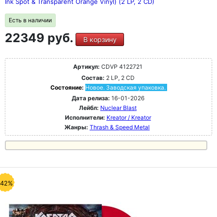
Ink Spot & Transparent Orange Vinyl) (2 LP, 2 CD)
Есть в наличии
22349 руб.
В корзину
Артикул:
CDVP 4122721
Состав:
2 LP, 2 CD
Состояние:
Новое. Заводская упаковка.
Дата релиза:
16-01-2026
Лейбл:
Nuclear Blast
Исполнители:
Kreator / Kreator
Жанры:
Thrash & Speed Metal
-42%