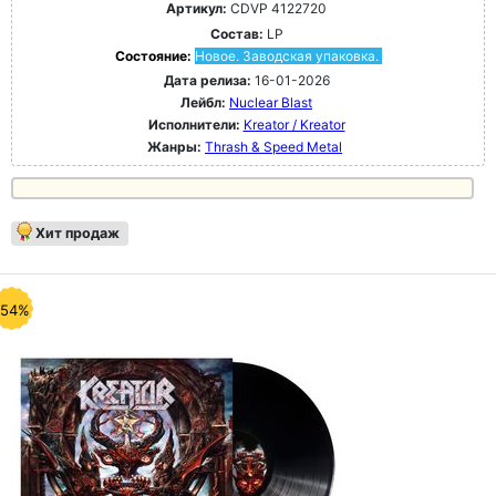
Артикул:
CDVP 4122720
Состав:
LP
Состояние:
Новое. Заводская упаковка.
Дата релиза:
16-01-2026
Лейбл:
Nuclear Blast
Исполнители:
Kreator / Kreator
Жанры:
Thrash & Speed Metal
Хит продаж
-54%