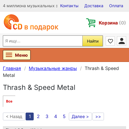
4 миллиона музыкальных записей на Виниле, CD и DVD
Контакты
Доставка
Оплата
Корзина
(0)
Найти
Меню
Главная
Музыкальные жанры
Thrash & Speed
Metal
Thrash & Speed Metal
Все
1
2
3
4
5
< Назад
Далее >
>>