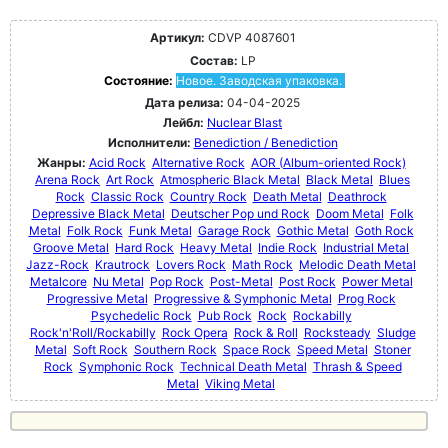
Артикул:
CDVP 4087601
Состав:
LP
Состояние:
Новое. Заводская упаковка.
Дата релиза:
04-04-2025
Лейбл:
Nuclear Blast
Исполнители:
Benediction / Benediction
Жанры:
Acid Rock
Alternative Rock
AOR (Album-oriented Rock)
Arena Rock
Art Rock
Atmospheric Black Metal
Black Metal
Blues
Rock
Classic Rock
Country Rock
Death Metal
Deathrock
Depressive Black Metal
Deutscher Pop und Rock
Doom Metal
Folk
Metal
Folk Rock
Funk Metal
Garage Rock
Gothic Metal
Goth Rock
Groove Metal
Hard Rock
Heavy Metal
Indie Rock
Industrial Metal
Jazz-Rock
Krautrock
Lovers Rock
Math Rock
Melodic Death Metal
Metalcore
Nu Metal
Pop Rock
Post-Metal
Post Rock
Power Metal
Progressive Metal
Progressive & Symphonic Metal
Prog Rock
Psychedelic Rock
Pub Rock
Rock
Rockabilly
Rock'n'Roll/Rockabilly
Rock Opera
Rock & Roll
Rocksteady
Sludge
Metal
Soft Rock
Southern Rock
Space Rock
Speed Metal
Stoner
Rock
Symphonic Rock
Technical Death Metal
Thrash & Speed
Metal
Viking Metal