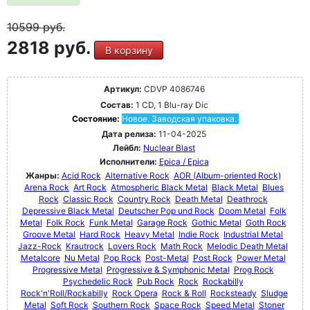
10599
руб.
2818 руб.
В корзину
Артикул:
CDVP 4086746
Состав:
1 CD, 1 Blu-ray Dic
Состояние:
Новое. Заводская упаковка.
Дата релиза:
11-04-2025
Лейбл:
Nuclear Blast
Исполнители:
Epica / Epica
Жанры:
Acid Rock
Alternative Rock
AOR (Album-oriented Rock)
Arena Rock
Art Rock
Atmospheric Black Metal
Black Metal
Blues
Rock
Classic Rock
Country Rock
Death Metal
Deathrock
Depressive Black Metal
Deutscher Pop und Rock
Doom Metal
Folk
Metal
Folk Rock
Funk Metal
Garage Rock
Gothic Metal
Goth Rock
Groove Metal
Hard Rock
Heavy Metal
Indie Rock
Industrial Metal
Jazz-Rock
Krautrock
Lovers Rock
Math Rock
Melodic Death Metal
Metalcore
Nu Metal
Pop Rock
Post-Metal
Post Rock
Power Metal
Progressive Metal
Progressive & Symphonic Metal
Prog Rock
Psychedelic Rock
Pub Rock
Rock
Rockabilly
Rock'n'Roll/Rockabilly
Rock Opera
Rock & Roll
Rocksteady
Sludge
Metal
Soft Rock
Southern Rock
Space Rock
Speed Metal
Stoner