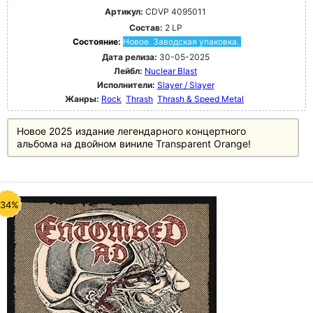
Артикул:
CDVP 4095011
Состав:
2 LP
Состояние:
Новое. Заводская упаковка.
Дата релиза:
30-05-2025
Лейбл:
Nuclear Blast
Исполнители:
Slayer / Slayer
Жанры:
Rock
Thrash
Thrash & Speed Metal
Новое 2025 издание легендарного концертного
альбома на двойном виниле Transparent Orange!
-34%