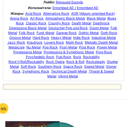
Лейбл:
Reissued Sounds
Исполнители:
Entombed AD / Entombed AD
Жанры:
Acid Rock
Alternative Rock
AOR (Album-oriented Rock)
Arena Rock
Art Rock
Atmospheric Black Metal
Black Metal
Blues
Rock
Classic Rock
Country Rock
Death Metal
Deathrock
Depressive Black Metal
Deutscher Pop und Rock
Doom Metal
Folk
Metal
Folk Rock
Funk Metal
Garage Rock
Gothic Metal
Goth Rock
Groove Metal
Hard Rock
Heavy Metal
Indie Rock
Industrial Metal
Jazz-Rock
Krautrock
Lovers Rock
Math Rock
Melodic Death Metal
Metalcore
Nu Metal
Pop Rock
Post-Metal
Post Rock
Power Metal
Progressive Metal
Progressive & Symphonic Metal
Prog Rock
Psychedelic Rock
Pub Rock
Rock
Rockabilly
Rock'n'Roll/Rockabilly
Rock Opera
Rock & Roll
Rocksteady
Sludge
Metal
Soft Rock
Southern Rock
Space Rock
Speed Metal
Stoner
Rock
Symphonic Rock
Technical Death Metal
Thrash & Speed
Metal
Viking Metal
-9%