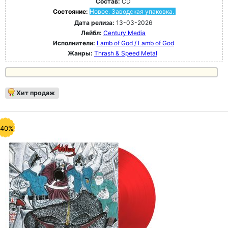
Состав:
CD
Состояние:
Новое. Заводская упаковка.
Дата релиза:
13-03-2026
Лейбл:
Century Media
Исполнители:
Lamb of God / Lamb of God
Жанры:
Thrash & Speed Metal
Хит продаж
-40%