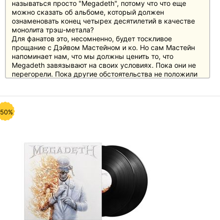
называться просто "Megadeth", потому что что еще
можно сказать об альбоме, который должен
ознаменовать конец четырех десятилетий в качестве
монолита трэш-метала?
Для фанатов это, несомненно, будет тоскливое
прощание с Дэйвом Мастейном и ко. Но сам Мастейн
напоминает нам, что мы должны ценить то, что
Megadeth завязывают на своих условиях. Пока они не
перегорели. Пока другие обстоятельства не положили
им конец, как это часто случается с другими группами.
"Megadeth" - достойный и виртуозный финал, который
не мог появиться в лучшее время. Отчуждение и
разделение вездесущи в современном мире, но в
-50%
качестве финального акта Megadeth призывают к
единству и солидарности. Это касается и их
последующего прощального тура, который они хотят
завершить стильно и пригласить своих поклонников на
концерты, где движущей силой является радость, а не
печаль.