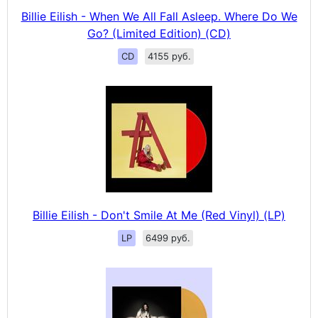
Billie Eilish - When We All Fall Asleep. Where Do We
Go? (Limited Edition) (CD)
CD
4155 руб.
Billie Eilish - Don't Smile At Me (Red Vinyl) (LP)
LP
6499 руб.