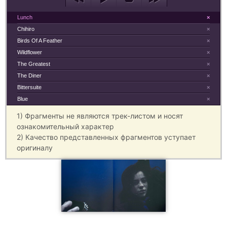
Lunch
×
Chihiro
×
Birds Of A Feather
×
Wildflower
×
The Greatest
×
The Diner
×
Bittersuite
×
Blue
×
1) Фрагменты не являются трек-листом и носят
ознакомительный характер
2) Качество представленных фрагментов уступает
оригиналу