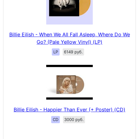
Billie Eilish - When We All Fall Asleep, Where Do We
Go? (Pale Yellow Vinyl) (LP)
LP
6149 руб.
Billie Eilish - Happier Than Ever (+ Poster) (CD)
CD
3000 руб.