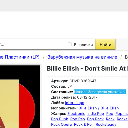
Найти
В наличии
е Пластинки (LP)
Зарубежная музыка на виниле
B
Billie Eilish - Don't Smile A
Артикул:
CDVP 3369647
Состав:
LP
Состояние:
Новое. Заводская упаковка.
Дата релиза:
08-12-2017
Лейбл:
Interscope
Исполнители:
Billie Eilish / Billie Eilish
Жанры:
Electronic
Indie Pop
Pop
Pop mu
Pop Punk
Pop Rap
Pop Rock
Rock
Rockab
Rock Opera
Rock & Roll
Rocksteady