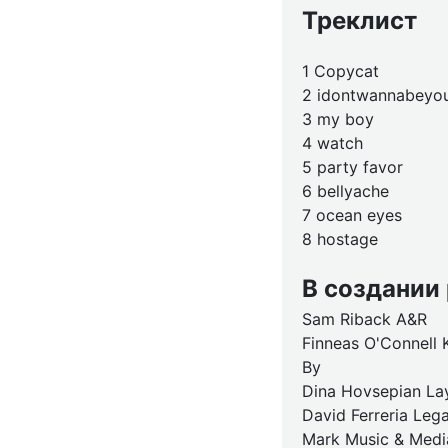
Треклист
1 Copycat
2 idontwannabeyo
3 my boy
4 watch
5 party favor
6 bellyache
7 ocean eyes
8 hostage
В создании
Sam Riback A&R
Finneas O'Connell 
By
Dina Hovsepian La
David Ferreria Lega
Mark Music & Media