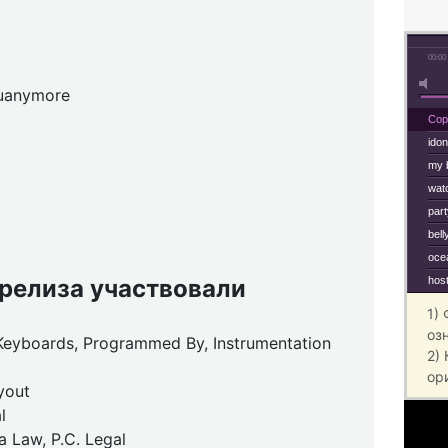
00:00
uanymore
Cop
ido
my 
wat
part
bel
oce
 релиза участвовали
hos
1)
оз
Keyboards, Programmed By, Instrumentation
2)
ор
yout
l
 Law, P.C. Legal