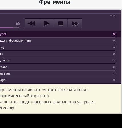
Фрагменты
00:30
ycat
×
ntwannabeyouanymore
×
boy
×
ch
×
y favor
×
lyache
×
an eyes
×
tage
×
 Фрагменты не являются трек-листом и носят
накомительный характер
 Качество представленных фрагментов уступает
игиналу