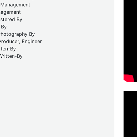
 Management
nagement
stered By
 By
Photography By
Producer, Engineer
itten-By
Written-By