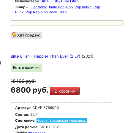
Исполнители:
Billie Eilish / Billie Eilish
Жанры:
Electronic
Indie Pop
Pop
Pop music
Pop
Punk
Pop Rap
Pop Rock
Trap
Хит продаж
Billie Eilish - Happier Than Ever (2 LP)
(2021)
Есть в наличии
18499
руб.
6800 руб.
В корзину
Артикул:
CDVP 3766000
Состав:
2 LP
Состояние:
Новое. Заводская упаковка.
Дата релиза:
30-07-2021
Лейбл:
Interscope