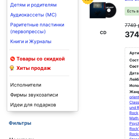
Детям и родителям
Есть 
Аудиокассеты (MC)
Раритетные пластинки
7749
(первопрессы)
CD
374
Книги и Журналы
Арти
Товары со скидкой
Сост
Сост
Хиты продаж
Дата
Лейб
Исполнители
Испо
Жан
Фирмы звукозаписи
orien
Class
Идеи для подарков
und 
Rock
Math
Фильтры
Psyc
Rock'
Rock