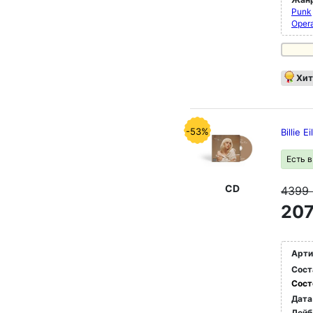
Punk
Oper
Хит
-53%
Billie 
Есть 
CD
4399
207
Арти
Сост
Сост
Дата
Лейб