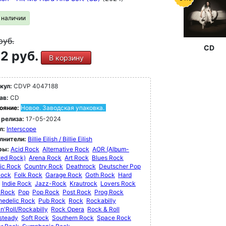
в наличии
руб.
CD
2 руб.
В корзину
кул:
CDVP 4047188
ав:
CD
ояние:
Новое. Заводская упаковка.
 релиза:
17-05-2024
л:
Interscope
лнители:
Billie Eilish / Billie Eilish
ры:
Acid Rock
Alternative Rock
AOR (Album-
ted Rock)
Arena Rock
Art Rock
Blues Rock
ic Rock
Country Rock
Deathrock
Deutscher Pop
Rock
Folk Rock
Garage Rock
Goth Rock
Hard
Indie Rock
Jazz-Rock
Krautrock
Lovers Rock
 Rock
Pop
Pop Rock
Post Rock
Prog Rock
hedelic Rock
Pub Rock
Rock
Rockabilly
n'Roll/Rockabilly
Rock Opera
Rock & Roll
steady
Soft Rock
Southern Rock
Space Rock