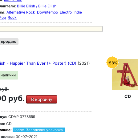
лнители:
Billie Eilish / Billie Eilish
ры:
Alternative Rock
Downtempo
Electro
Indie
Pop
Rock
 продаж
-58%
Eilish - Happier Than Ever (+ Poster) (CD)
(2021)
в наличии
руб.
0 руб.
CD
В корзину
кул:
CDVP 3778659
ав:
CD
ояние:
Новое. Заводская упаковка.
 релиза:
30-07-2021