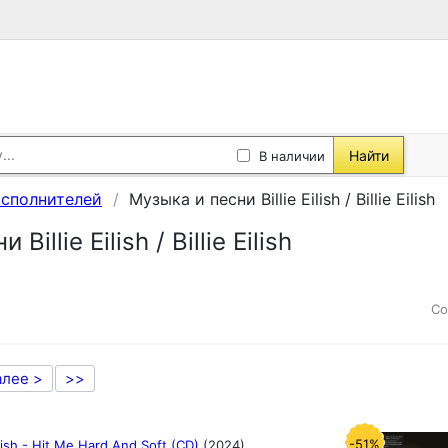
Найти
В наличии
исполнителей
Музыка и песни Billie Eilish / Billie Eilish
Billie Eilish / Billie Eilish
Со
алее >
>>
-51%
Eilish - Hit Me Hard And Soft (CD)
(2024)