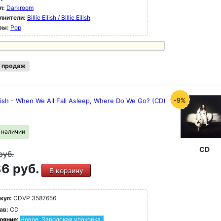
л:
Darkroom
лнители:
Billie Eilish / Billie Eilish
ры:
Pop
 продаж
-9%
Eilish - When We All Fall Asleep, Where Do We Go? (CD)
в наличии
CD
руб.
6 руб.
В корзину
кул:
CDVP 3587656
ав:
CD
ояние:
Новое. Заводская упаковка.