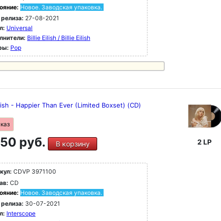
ояние:
Новое. Заводская упаковка.
 релиза:
27-08-2021
л:
Universal
лнители:
Billie Eilish / Billie Eilish
ры:
Pop
Eilish - Happier Than Ever (Limited Boxset) (CD)
аказ
50 руб.
2 LP
В корзину
кул:
CDVP 3971100
ав:
CD
ояние:
Новое. Заводская упаковка.
 релиза:
30-07-2021
л:
Interscope