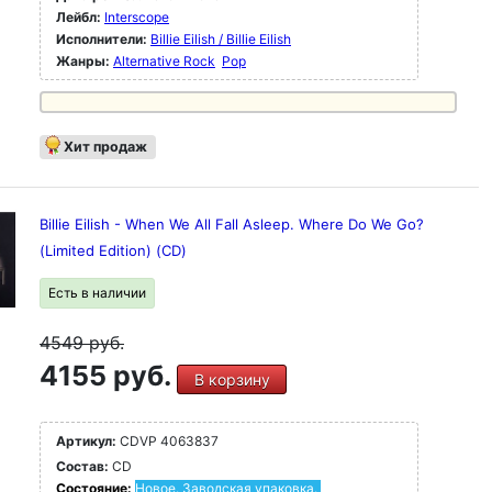
Лейбл:
Interscope
Исполнители:
Billie Eilish / Billie Eilish
Жанры:
Alternative Rock
Pop
Хит продаж
Billie Eilish - When We All Fall Asleep. Where Do We Go?
(Limited Edition) (CD)
Есть в наличии
4549
руб.
4155 руб.
В корзину
Артикул:
CDVP 4063837
Состав:
CD
Состояние:
Новое. Заводская упаковка.