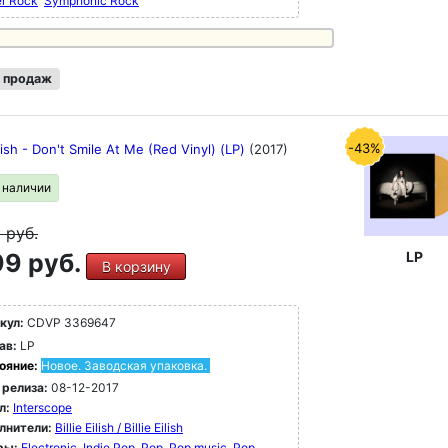
er Rock
Symphonic Rock
 продаж
-43%
Eilish - Don't Smile At Me (Red Vinyl) (LP)
(2017)
в наличии
9
руб.
9 руб.
LP
В корзину
кул:
CDVP 3369647
ав:
LP
ояние:
Новое. Заводская упаковка.
 релиза:
08-12-2017
л:
Interscope
лнители:
Billie Eilish / Billie Eilish
ры:
Electronic
Indie Pop
Pop
Pop music
Pop