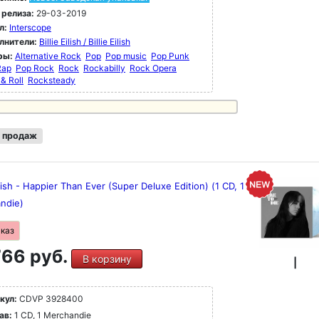
 релиза:
29-03-2019
л:
Interscope
лнители:
Billie Eilish / Billie Eilish
ры:
Alternative Rock
Pop
Pop music
Pop Punk
Rap
Pop Rock
Rock
Rockabilly
Rock Opera
& Roll
Rocksteady
 продаж
Eilish - Happier Than Ever (Super Deluxe Edition) (1 CD, 1
ndie)
аказ
66 руб.
В корзину
|
кул:
CDVP 3928400
ав:
1 CD, 1 Merchandie