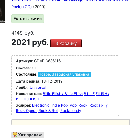
Pack) (CD)
(2019)
Есть в наличии
4149
руб.
2021 руб.
В корзину
Артикул:
CDVP 3686116
Состав:
CD
Состояние:
Новое. Заводская упаковка.
Дата релиза:
13-12-2019
Лейбл:
Universal
Исполнители:
Billie Eilish / Billie Eilish
BILLIE,EILISH /
BILLIE,EILISH
Жанры:
Electronic
Indie Pop
Pop
Rock
Rockabilly
Rock Opera
Rock & Roll
Rocksteady
Хит продаж