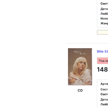
Сост
Дата
Лейб
Испо
Жан
Billie 
Под з
148
Арти
Сост
CD
Сост
Дата
Лейб