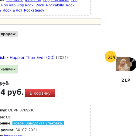
Pop Rap
Pop Rock
Rock
Rockabilly
Rock
a
Rock & Roll
Rocksteady
 продаж
-63%
Eilish - Happier Than Ever (CD)
(2021)
в наличии
2 LP
руб.
4 руб.
В корзину
кул:
CDVP 3769210
ав:
CD
ояние:
Новое. Заводская упаковка.
 релиза:
30-07-2021
л:
Interscope