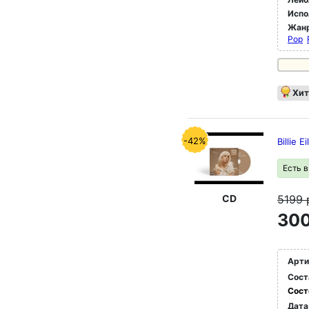
Испо
Жан
Pop
Хит
-42%
Billie 
Есть 
CD
5199
300
Арти
Сост
Сост
Дата