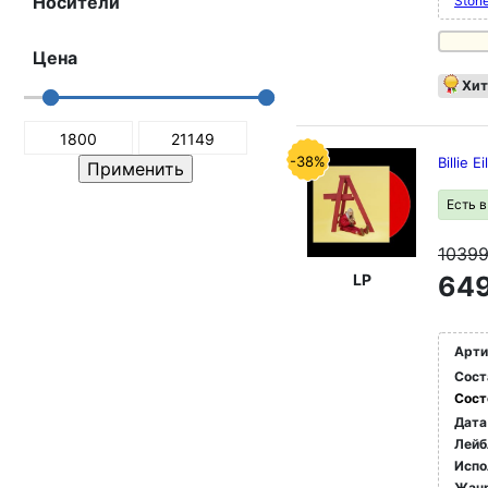
Носители
Ston
Цена
Хит
-38%
Billie 
Есть 
1039
LP
649
Арти
Сост
Сост
Дата
Лейб
Испо
Жан