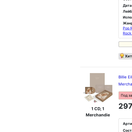
Дата
Лейб
Испо
Жан
Pop 
Rock 
Хит
Billie 
Mercha
Под з
297
1 CD, 1
Merchandie
Арти
Сост