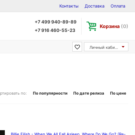
Контакты
Доставка
Оплата
+7 499 940-89-89
Корзина
(0)
+7 916 460-55-23
Личный кабинет
ртировать по:
По популярности
По дате релиза
По цене
Billie Eilish - When We All Fall Asleep, Where Do We Go? (Re-