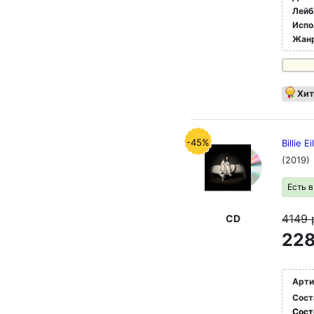
Лейб
Испо
Жан
Хит
-45%
Billie 
(2019)
Есть 
4149
CD
228
Арти
Сост
Сост