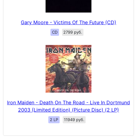
Gary Moore - Victims Of The Future (CD)
CD
2799 руб.
Iron Maiden - Death On The Road - Live In Dortmund
2003 (Limited Edition) (Picture Disc) (2 LP)
2 LP
11949 руб.