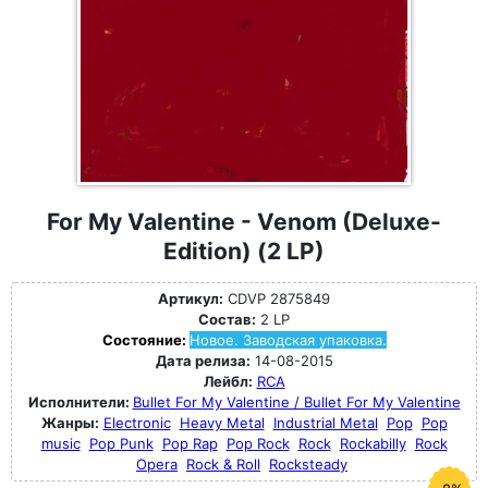
For My Valentine - Venom (Deluxe-
Edition) (2 LP)
Артикул:
CDVP 2875849
Состав:
2 LP
Состояние:
Новое. Заводская упаковка.
Дата релиза:
14-08-2015
Лейбл:
RCA
Исполнители:
Bullet For My Valentine / Bullet For My Valentine
Жанры:
Electronic
Heavy Metal
Industrial Metal
Pop
Pop
music
Pop Punk
Pop Rap
Pop Rock
Rock
Rockabilly
Rock
Opera
Rock & Roll
Rocksteady