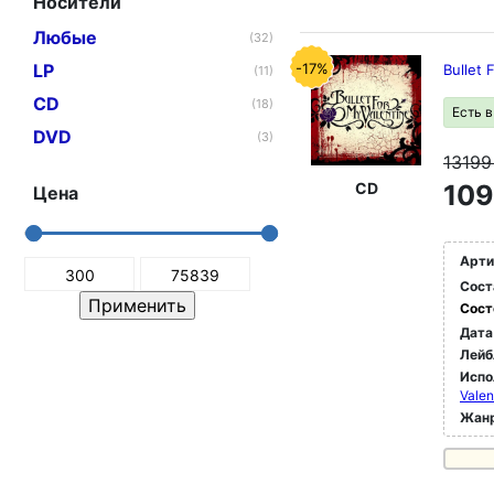
Носители
Любые
(32)
LP
-17%
Bullet 
(11)
CD
(18)
Есть 
DVD
(3)
1319
CD
109
Цена
Арти
Сост
Сост
Дата
Лейб
Испо
Valen
Жан