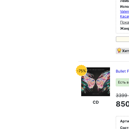
Лейб
Испо
Valen
Каса
Пока
Жан
Хит
-75%
Bullet 
Есть 
3399
CD
850
Арти
Сост