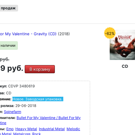
 продаж
-62%
For My Valentine - Gravity (CD)
(2018)
в наличии
руб.
9 руб.
CD
В корзину
кул:
CDVP 3480619
ав:
CD
ояние:
Новое. Заводская упаковка.
 релиза:
29-06-2018
л:
Spinefarm
лнители:
Bullet For My Valentine / Bullet For My
tine
ры:
Emo
Heavy Metal
Industrial Metal
Melodic
h Metal
Metalcore
Rock