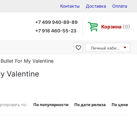
Контакты
Доставка
Оплата
+7 499 940-89-89
Корзина
(0)
+7 916 460-55-23
Личный кабинет
Bullet For My Valentine
My Valentine
ртировать по:
По популярности
По дате релиза
По цене