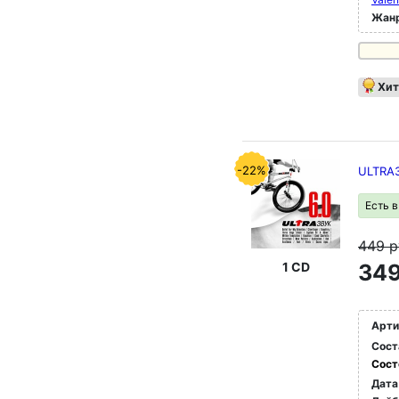
Жан
Хит
-22%
ULTRA
Есть 
449
р
1 CD
349
Арти
Сост
Сост
Дата