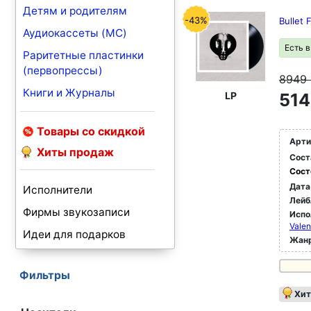
Детям и родителям
-43%
Bullet 
Аудиокассеты (MC)
Есть 
Раритетные пластинки
(первопрессы)
8949
Книги и Журналы
LP
514
Товары со скидкой
Арти
Хиты продаж
Сост
Сост
Дата
Исполнители
Лейб
Фирмы звукозаписи
Испо
Valen
Идеи для подарков
Жан
Фильтры
Хит