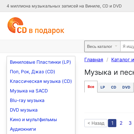
4 миллиона музыкальных записей на Виниле, CD и DVD
Главная
Каталог 
Виниловые Пластинки (LP)
Музыка и песни
Поп, Рок, Джаз (CD)
Классическая музыка (CD)
Все
LP
CD
DVD
Музыка на SACD
Blu-ray музыка
DVD музыка
Кино и мультфильмы
1
2
3
< Назад
Аудиокниги