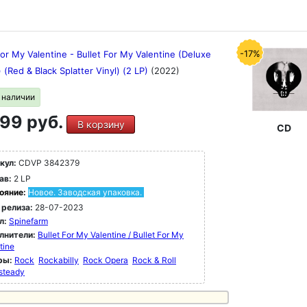
-17%
For My Valentine - Bullet For My Valentine (Deluxe
) (Red & Black Splatter Vinyl) (2 LP)
(2022)
в наличии
99 руб.
В корзину
CD
кул:
CDVP 3842379
ав:
2 LP
ояние:
Новое. Заводская упаковка.
 релиза:
28-07-2023
л:
Spinefarm
лнители:
Bullet For My Valentine / Bullet For My
tine
ры:
Rock
Rockabilly
Rock Opera
Rock & Roll
steady