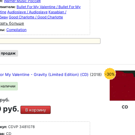
л:
Warner Music Россия
лнители:
Bullet For My Valentine / Bullet For My
tine
Audioslave / Audioslave
Kasabian /
биан
Good Charlotte / Good Charlotte
зать больше
ры:
Compilation
 продаж
-30%
For My Valentine - Gravity (Limited Edition) (CD)
(2018)
в наличии
руб.
 руб.
CD
В корзину
кул:
CDVP 3481078
ав:
CD