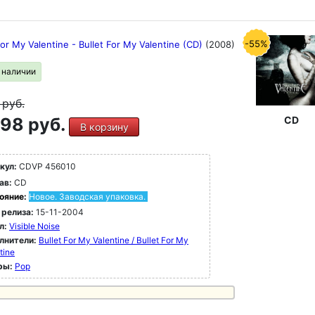
-55%
For My Valentine - Bullet For My Valentine (CD)
(2008)
в наличии
9
руб.
98 руб.
CD
В корзину
кул:
CDVP 456010
ав:
CD
ояние:
Новое. Заводская упаковка.
 релиза:
15-11-2004
л:
Visible Noise
лнители:
Bullet For My Valentine / Bullet For My
tine
ры:
Pop