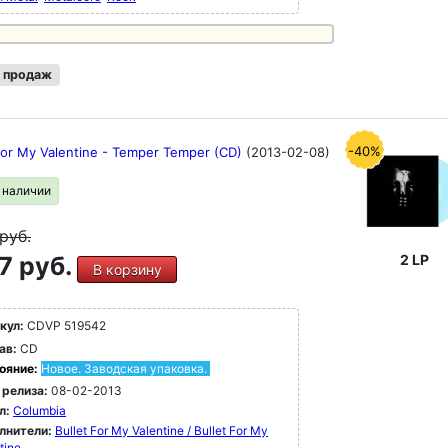
 продаж
-40%
 For My Valentine - Temper Temper (CD)
(2013-02-08)
в наличии
руб.
7 руб.
2 LP
В корзину
кул:
CDVP 519542
ав:
CD
ояние:
Новое. Заводская упаковка.
 релиза:
08-02-2013
л:
Columbia
лнители:
Bullet For My Valentine / Bullet For My
tine