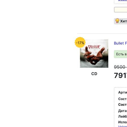
Хит
-17%
Bullet
Есть 
9500
CD
791
Арти
Сост
Сост
Дата
Лейб
Испо
Valen