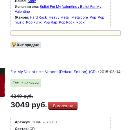
Лейбл:
Sony
Исполнители:
Bullet For My Valentine / Bullet For My
Valentine
Жанры:
Hard Rock
Heavy Metal
Metalcore
Pop
Pop
music
Pop Punk
Pop Rap
Pop Rock
Rock
Хит продаж
For My Valentine - Venom (Deluxe Edition) (CD)
(2015-08-14)
Есть в наличии
4349
руб.
3049 руб.
В корзину
Артикул:
CDVP 2876013
Состав:
CD