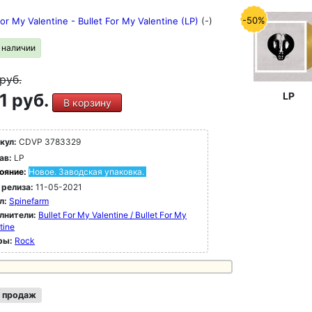
-50%
For My Valentine - Bullet For My Valentine (LP)
(-)
в наличии
руб.
1 руб.
LP
В корзину
кул:
CDVP 3783329
ав:
LP
ояние:
Новое. Заводская упаковка.
 релиза:
11-05-2021
л:
Spinefarm
лнители:
Bullet For My Valentine / Bullet For My
tine
ры:
Rock
 продаж