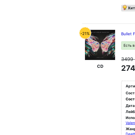
Хит
-21%
Bullet 
Есть 
3499
CD
274
Арти
Сост
Сост
Дата
Лейб
Испо
Valen
Жан
Deat