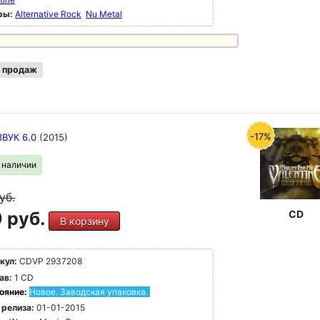
ры:
Alternative Rock
Nu Metal
 продаж
-17%
ЗВУК 6.0
(2015)
в наличии
уб.
CD
 руб.
В корзину
кул:
CDVP 2937208
ав:
1 CD
ояние:
Новое. Заводская упаковка.
 релиза:
01-01-2015