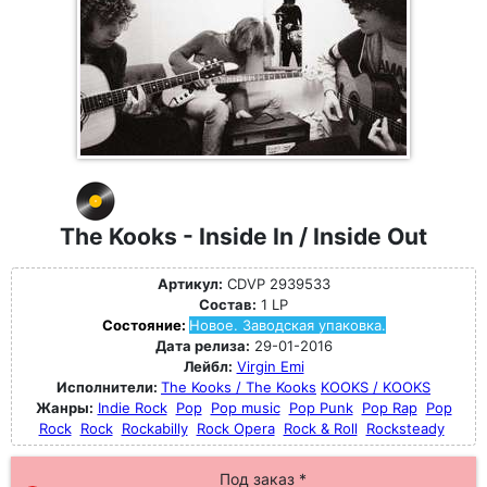
The Kooks - Inside In / Inside Out
Артикул:
CDVP 2939533
Состав:
1 LP
Состояние:
Новое. Заводская упаковка.
Дата релиза:
29-01-2016
Лейбл:
Virgin Emi
Исполнители:
The Kooks / The Kooks
KOOKS / KOOKS
Жанры:
Indie Rock
Pop
Pop music
Pop Punk
Pop Rap
Pop
Rock
Rock
Rockabilly
Rock Opera
Rock & Roll
Rocksteady
Под заказ *