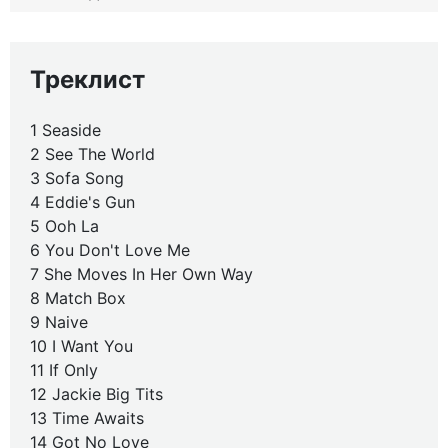
Треклист
1 Seaside
2 See The World
3 Sofa Song
4 Eddie's Gun
5 Ooh La
6 You Don't Love Me
7 She Moves In Her Own Way
8 Match Box
9 Naive
10 I Want You
11 If Only
12 Jackie Big Tits
13 Time Awaits
14 Got No Love