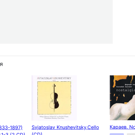
я
Караев. No
Svjatoslav Knushevitsky,Cello
833-1897)
(CD)
r.1-3 (2 CD)