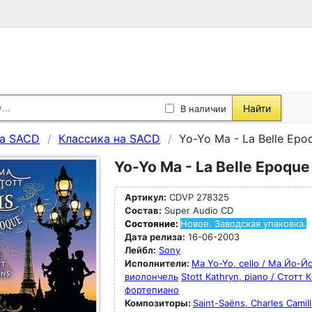
Найти
В наличии
а SACD
Классика на SACD
Yo-Yo Ma - La Belle Epo
Yo-Yo Ma - La Belle Epoque
Артикул:
CDVP 278325
Состав:
Super Audio CD
Состояние:
Новое. Заводская упаковка.
Дата релиза:
16-06-2003
Лейбл:
Sony
Исполнители:
Ma Yo-Yo, cello / Ма Йо-Йо
виолончель
Stott Kathryn, piano / Стотт 
фортепиано
Композиторы:
Saint-Saëns, Charles Camill