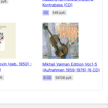
 руб.
Kontrabass (CD)
CD
549 руб.
ovin (geb. 1950) -
Mikhail Vaiman Edition Vol.1-5
)
(Aufnahmen 1959-1976) (6 CD)
б.
6 CD
59728 руб.