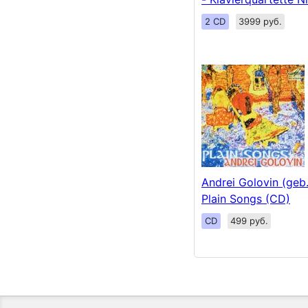
2 CD
3999 руб.
Andrei Golovin (geb.
Plain Songs (CD)
CD
499 руб.