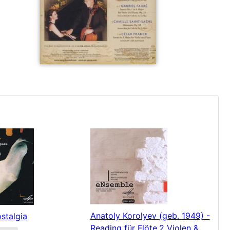
Anatoly Korolyev (geb. 1949) -
stalgia
Reading für Flöte,2 Violen &