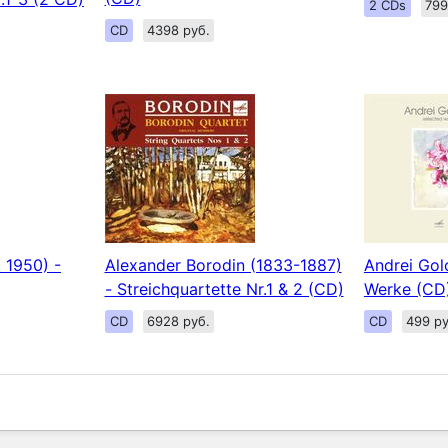
2 CDs
799
CD
4398 руб.
 1950) -
Alexander Borodin (1833-1887)
Andrei Gol
- Streichquartette Nr.1 & 2 (CD)
Werke (CD
CD
6928 руб.
CD
499 ру