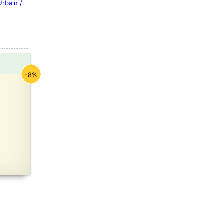
Urbain /
-8%