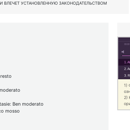
 И ВЛЕЧЕТ УСТАНОВЛЕННУЮ ЗАКОНОДАТЕЛЬСТВОМ
00:00
1. A
2. 
presto
3. R
3
1)
n moderato
оз
2)
ntasie: Ben moderato
ор
oco mosso