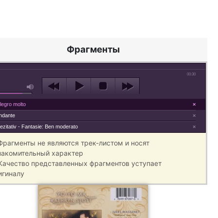
Фрагменты
00:30
llegro molto
×
Andante
×
ezitativ - Fantasie: Ben moderato
×
 Фрагменты не являются трек-листом и носят
накомительный характер
 Качество представленных фрагментов уступает
игиналу