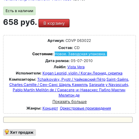
Есть в наличии
658 руб.
В корзину
Артикул:
CDVP 063022
Состав:
CD
Состояние:
Новое. Заводская упаковка.
Дата релиза:
05-07-2010
Лейбл:
Vista Vera
Исполнители:
Kogan Leonid, violin / Коган Леонид, скрипка
Композиторы:
Tchaikovsky, Pyotr / Чайковский Пётр
Saint-Saëns,
Charles Camille / Сен-Санс Шарль Камилль
Sarasate y Navascués,
Pablo Martín Melitón de / Сарасате-и-Наваскес Пабло Мартин
Мелитон де
Показать больше
Жанры:
Концерт
Оркестровые произведения
Хит продаж