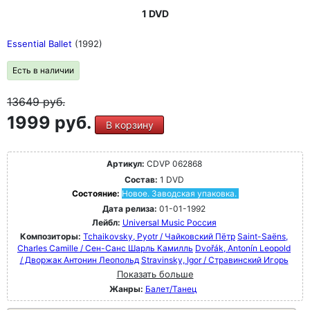
1 DVD
Essential Ballet
(1992)
Есть в наличии
13649
руб.
1999 руб.
В корзину
Артикул:
CDVP 062868
Состав:
1 DVD
Состояние:
Новое. Заводская упаковка.
Дата релиза:
01-01-1992
Лейбл:
Universal Music Россия
Композиторы:
Tchaikovsky, Pyotr / Чайковский Пётр
Saint-Saëns,
Charles Camille / Сен-Санс Шарль Камилль
Dvořák, Antonín Leopold
/ Дворжак Антонин Леопольд
Stravinsky, Igor / Стравинский Игорь
Показать больше
Жанры:
Балет/Танец