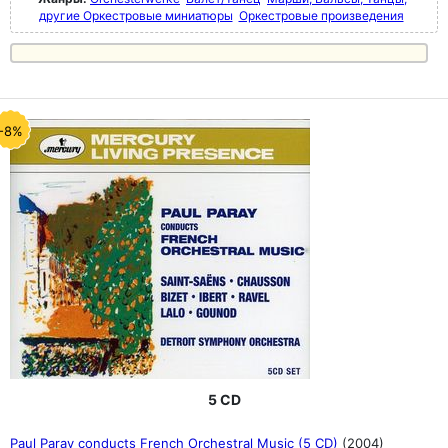
другие Оркестровые миниатюры
Оркестровые произведения
-8%
5 CD
Paul Paray conducts French Orchestral Music (5 CD)
(2004)