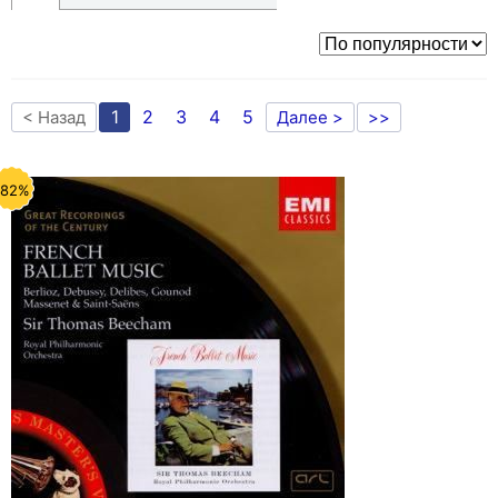
1
2
3
4
5
< Назад
Далее >
>>
-82%