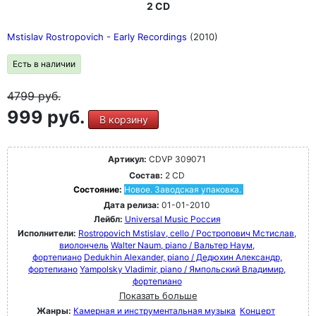
2 CD
Mstislav Rostropovich - Early Recordings
(2010)
Есть в наличии
4799
руб.
999 руб.
В корзину
Артикул:
CDVP 309071
Состав:
2 CD
Состояние:
Новое. Заводская упаковка.
Дата релиза:
01-01-2010
Лейбл:
Universal Music Россия
Исполнители:
Rostropovich Mstislav, cello / Ростропович Мстислав,
виолончель
Walter Naum, piano / Вальтер Наум,
фортепиано
Dedukhin Alexander, piano / Дедюхин Александр,
фортепиано
Yampolsky Vladimir, piano / Ямпольский Владимир,
фортепиано
Показать больше
Жанры:
Камерная и инструментальная музыка
Концерт