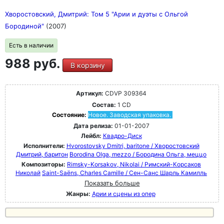
Хворостовский, Дмитрий: Том 5 "Арии и дуэты с Ольгой
Бородиной"
(2007)
Есть в наличии
988 руб.
В корзину
Артикул:
CDVP 309364
Состав:
1 CD
Состояние:
Новое. Заводская упаковка.
Дата релиза:
01-01-2007
Лейбл:
Квадро-Диск
Исполнители:
Hvorostovsky Dmitri, baritone / Хворостовский
Дмитрий, баритон
Borodina Olga, mezzo / Бородина Ольга, меццо
Композиторы:
Rimsky-Korsakov, Nikolai / Римский-Корсаков
Николай
Saint-Saëns, Charles Camille / Сен-Санс Шарль Камилль
Показать больше
Жанры:
Арии и сцены из опер