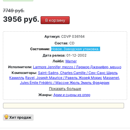
7749
руб.
3956 руб.
В корзину
Артикул:
CDVP 036164
Состав:
CD
Состояние:
Новое. Заводская упаковка.
Дата релиза:
01-12-2002
Лейбл:
Warner
Исполнители:
Larmore Jennifer, mezzo / Лармор Дженифер, меццо
Композиторы:
Saint-Saëns, Charles Camille / Сен-Санс Шарль
Камилль
Ravel, Joseph Maurice / Равель Жозеф Морис
Massenet,
Jules Émile Frédéric / Массне Жюль Эмиль Фредерик
Показать больше
Жанры:
Арии и сцены из опер
Хит продаж