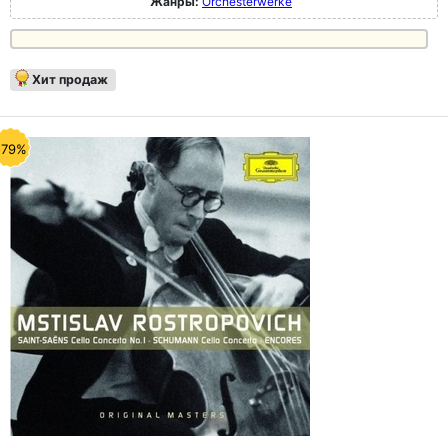
Жанры:
Orchesterwerke
Хит продаж
-79%