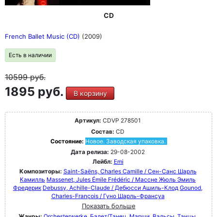
CD
French Ballet Music (CD)
(2009)
Есть в наличии
10599
руб.
1895 руб.
В корзину
Артикул:
CDVP 278501
Состав:
CD
Состояние:
Новое. Заводская упаковка.
Дата релиза:
29-08-2002
Лейбл:
Emi
Композиторы:
Saint-Saëns, Charles Camille / Сен-Санс Шарль
Камилль
Massenet, Jules Émile Frédéric / Массне Жюль Эмиль
Фредерик
Debussy, Achille-Claude / Дебюсси Ашиль-Клод
Gounod,
Charles-François / Гуно Шарль-Франсуа
Показать больше
Жанры:
Orchesterwerke
Балет/Танец
Марши, Вальсы, Танцы,