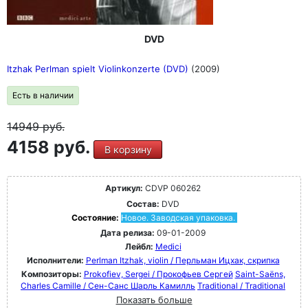
DVD
Itzhak Perlman spielt Violinkonzerte (DVD)
(2009)
Есть в наличии
14949
руб.
4158 руб.
В корзину
Артикул:
CDVP 060262
Состав:
DVD
Состояние:
Новое. Заводская упаковка.
Дата релиза:
09-01-2009
Лейбл:
Medici
Исполнители:
Perlman Itzhak, violin / Перльман Ицхак, скрипка
Композиторы:
Prokofiev, Sergei / Прокофьев Сергей
Saint-Saëns,
Charles Camille / Сен-Санс Шарль Камилль
Traditional / Traditional
Показать больше