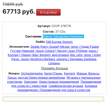
73899
руб.
67713 руб.
В корзину
Артикул:
CDVP 278778
Состав:
37 CDs
Состояние:
Новое. Заводская упаковка.
Лейбл:
EMI Europe Generic
Исполнители:
Gedda (Harry Gustaf) Nikolai, tenor / Гедда (Гарри
Густав) Николай, тенор
Collard (-Neven) Jean-Philippe, piano /
Коллар (-Невен) Жан-Филипп, фортепиано
Aler John, tenor / Алер
Джон, тенор
Hendricks Barbara, soprano / Хендрикс Барбара,
сопрано
Показать больше
Жанры:
Orchesterwerke
Балет/Танец
Кантата
Марши, Вальсы,
Танцы, другие Оркестровые миниатюры
Музыка к театральному
спектаклю
Оратория
Оркестровые произведения
Произведения
для солиста с оркестром
Симфоническая музыка
Хоровые
произведения / Произведения для хора и солистов