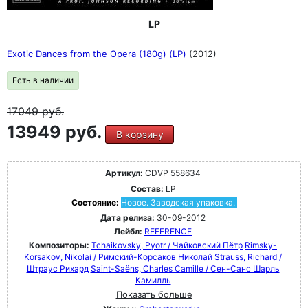
LP
Exotic Dances from the Opera (180g) (LP)
(2012)
Есть в наличии
17049
руб.
13949 руб.
В корзину
Артикул:
CDVP 558634
Состав:
LP
Состояние:
Новое. Заводская упаковка.
Дата релиза:
30-09-2012
Лейбл:
REFERENCE
Композиторы:
Tchaikovsky, Pyotr / Чайковский Пётр
Rimsky-
Korsakov, Nikolai / Римский-Корсаков Николай
Strauss, Richard /
Штраус Рихард
Saint-Saëns, Charles Camille / Сен-Санс Шарль
Камилль
Показать больше