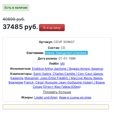
Есть в наличии
40899
руб.
37485 руб.
В корзину
Артикул:
CDVP 309637
Состав:
CD
Состояние:
Новое. Заводская упаковка.
Дата релиза:
01-01-1996
Лейбл:
VAI
Исполнители:
Endrèze Arthur, baritone / Эндрез Артюр, баритон
Композиторы:
Saint-Saëns, Charles Camille / Сен-Санс Шарль
Камилль
Massenet, Jules Émile Frédéric / Массне Жюль Эмиль
Фредерик
Franck, César (Auguste-Jean-Guillaume-Huber) / Франк
Сезар (Огюст Жан Гийом Юбер)
Показать больше
Жанры:
Lieder und Arien
Арии и сцены из опер