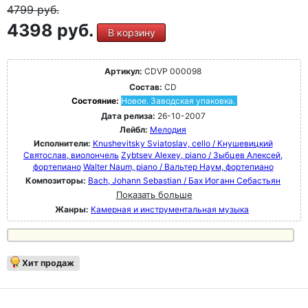
4799
руб.
4398 руб.
В корзину
Артикул:
CDVP 000098
Состав:
CD
Состояние:
Новое. Заводская упаковка.
Дата релиза:
26-10-2007
Лейбл:
Мелодия
Исполнители:
Knushevitsky Sviatoslav, cello / Кнушевицкий
Святослав, виолончель
Zybtsev Alexey, piano / Зыбцев Алексей,
фортепиано
Walter Naum, piano / Вальтер Наум, фортепиано
Композиторы:
Bach, Johann Sebastian / Бах Иоганн Себастьян
Показать больше
Жанры:
Камерная и инструментальная музыка
Хит продаж