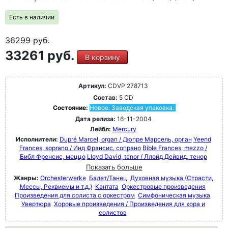
Есть в наличии
36299
руб.
33261 руб.
В корзину
Артикул:
CDVP 278713
Состав:
5 CD
Состояние:
Новое. Заводская упаковка.
Дата релиза:
16-11-2004
Лейбл:
Mercury
Исполнители:
Dupré Marcel, organ / Дюпре Марсель, орган
Yeend
Frances, soprano / Инд Фрэнсис, сопрано
Bible Frances, mezzo /
Библ Френсис, меццо
Lloyd David, tenor / Ллойд Дейвид, тенор
Показать больше
Жанры:
Orchesterwerke
Балет/Танец
Духовная музыка (Страсти,
Мессы, Реквиемы и т.д.)
Кантата
Оркестровые произведения
Произведения для солиста с оркестром
Симфоническая музыка
Увертюра
Хоровые произведения / Произведения для хора и
солистов