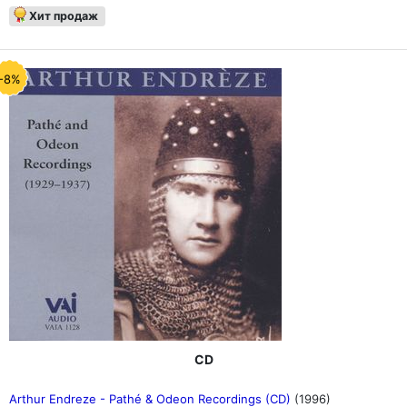
Хит продаж
-8%
CD
Arthur Endreze - Pathé & Odeon Recordings (CD)
(1996)