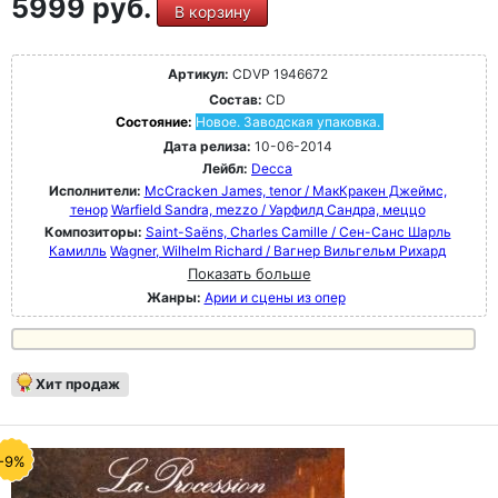
5999 руб.
В корзину
Артикул:
CDVP 1946672
Состав:
CD
Состояние:
Новое. Заводская упаковка.
Дата релиза:
10-06-2014
Лейбл:
Decca
Исполнители:
McCracken James, tenor / МакКракен Джеймс,
тенор
Warfield Sandra, mezzo / Уарфилд Сандра, меццо
Композиторы:
Saint-Saëns, Charles Camille / Сен-Санс Шарль
Камилль
Wagner, Wilhelm Richard / Вагнер Вильгельм Рихард
Показать больше
Жанры:
Арии и сцены из опер
Хит продаж
-9%