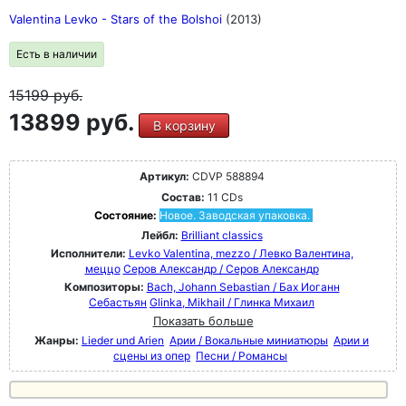
Valentina Levko - Stars of the Bolshoi
(2013)
Есть в наличии
15199
руб.
13899 руб.
В корзину
Артикул:
CDVP 588894
Состав:
11 CDs
Состояние:
Новое. Заводская упаковка.
Лейбл:
Brilliant classics
Исполнители:
Levko Valentina, mezzo / Левко Валентина,
меццо
Серов Александр / Серов Александр
Композиторы:
Bach, Johann Sebastian / Бах Иоганн
Себастьян
Glinka, Mikhail / Глинка Михаил
Показать больше
Жанры:
Lieder und Arien
Арии / Вокальные миниатюры
Арии и
сцены из опер
Песни / Романсы