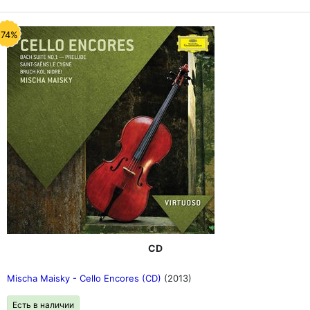
-74%
CD
Mischa Maisky - Cello Encores (CD)
(2013)
Есть в наличии