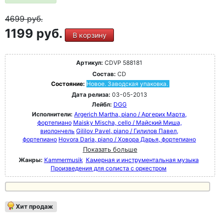
4699
руб.
1199 руб.
В корзину
Артикул:
CDVP 588181
Состав:
CD
Состояние:
Новое. Заводская упаковка.
Дата релиза:
03-05-2013
Лейбл:
DGG
Исполнители:
Argerich Martha, piano / Аргерих Марта,
фортепиано
Maisky Mischa, cello / Майский Миша,
виолончель
Gililov Pavel, piano / Гилилов Павел,
фортепиано
Hovora Daria, piano / Ховора Дарья, фортепиано
Показать больше
Жанры:
Kammermusik
Камерная и инструментальная музыка
Произведения для солиста с оркестром
Хит продаж