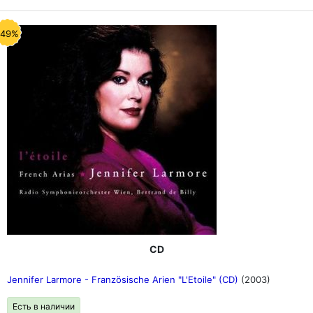
-49%
CD
Jennifer Larmore - Französische Arien "L'Etoile" (CD)
(2003)
Есть в наличии