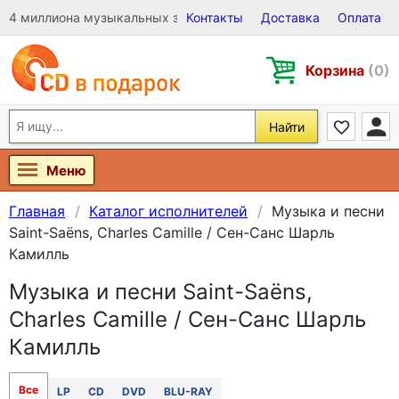
4 миллиона музыкальных записей на Виниле, CD и DVD
Контакты
Доставка
Оплата
Корзина
(0)
Найти
Меню
Главная
Каталог исполнителей
Музыка и песни
Saint-Saëns, Charles Camille / Сен-Санс Шарль
Камилль
Музыка и песни Saint-Saëns,
Charles Camille / Сен-Санс Шарль
Камилль
Все
LP
CD
DVD
BLU-RAY