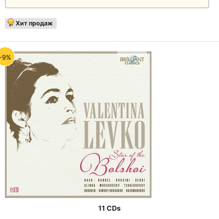
Хит продаж
-9%
11 CDs