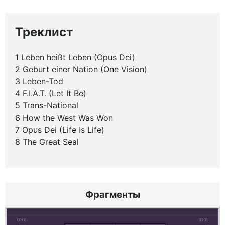
Треклист
1 Leben heißt Leben (Opus Dei)
2 Geburt einer Nation (One Vision)
3 Leben-Tod
4 F.I.A.T. (Let It Be)
5 Trans-National
6 How the West Was Won
7 Opus Dei (Life Is Life)
8 The Great Seal
Фрагменты
00:00
00:31